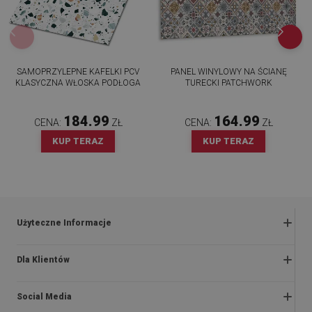
SAMOPRZYLEPNE KAFELKI PCV
PANEL WINYLOWY NA ŚCIANĘ
KLASYCZNA WŁOSKA PODŁOGA
TURECKI PATCHWORK
184.99
164.99
CENA:
ZŁ
CENA:
ZŁ
KUP TERAZ
KUP TERAZ
Użyteczne Informacje
Zwroty i reklamacje
Dla Klientów
Regulaminy promocji
O nas
Polityka prywatności i cookies
Social Media
Instrukcje montażu