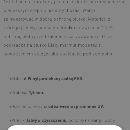
że blat biurka narażony jest na uszkodzenia mechaniczne
w większym stopniu niż dotychczas. Warto
zainwestować w dobrą ochronę biurka. Materiał, z
którego jest wykonana podkładka pozwala na 100%
ochronę blatu przed zalaniem, zarysowaniem. Duża
podkładka na biurko Biały marmur może też z
powodzeniem służyć jako podkładka pod komputer.
♦
Materiał:
Winyl powlekany siatką PES.
♦
Grubość:
1,6 mm
.
♦
Duża odporność na
odbarwienia i promienie UV.
♦
Produkt
łatwy w czyszczeniu,
odporny na plamy i wodę.