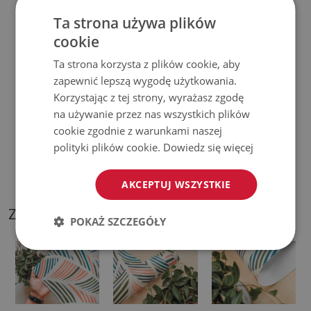
♦
Prosimy pamiętać, że uszkodzenia powstałe przy
Ta strona używa plików
użytkowaniu wynikające z upływu czasu (np. przetarcia) nie
cookie
podlegają reklamacjom.
Ta strona korzysta z plików cookie, aby
zapewnić lepszą wygodę użytkowania.
♦
Jak dbać o produkt?
Korzystając z tej strony, wyrażasz zgodę
na używanie przez nas wszystkich plików
♦
Czyść wilgotną szmatką —
nie używaj silnych środków
cookie zgodnie z warunkami naszej
chemicznych.
polityki plików cookie.
Dowiedz się więcej
♦
Regularnie wietrz dolną warstwę podkładki.
AKCEPTUJ WSZYSTKIE
ZDJĘCIA NASZEGO PRODUKTU
POKAŻ SZCZEGÓŁY