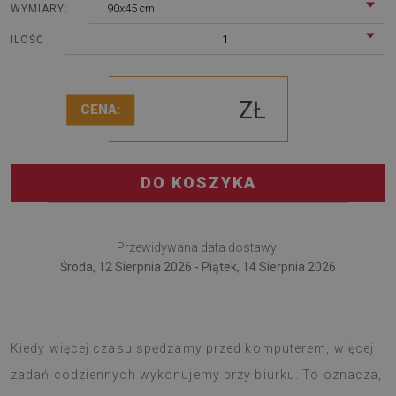
90x45 cm
WYMIARY:
1
ILOŚĆ
ZŁ
CENA:
DO KOSZYKA
Przewidywana data dostawy:
Środa, 12 Sierpnia 2026 - Piątek, 14 Sierpnia 2026
Podkładka na biurko przyda się pracującym zdalnie.
Kiedy więcej czasu spędzamy przed komputerem, więcej
zadań codziennych wykonujemy przy biurku. To oznacza,