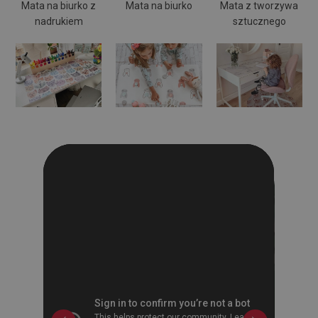
Mata na biurko z
Mata na biurko
Mata z tworzywa
nadrukiem
sztucznego