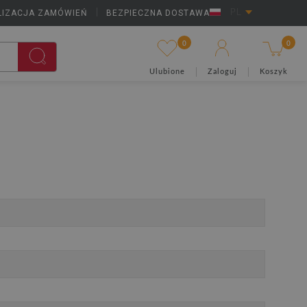
LIZACJA ZAMÓWIEŃ
|
BEZPIECZNA DOSTAWA
PL
0
0
Ulubione
Zaloguj
Koszyk