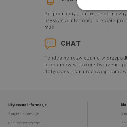
Proponujemy kontakt telefoniczny
uzyskania informacji o etapie pr
mail.
CHAT
To idealne rozwiązanie w przypad
problemów w trakcie tworzenia p
dotyczący stanu realizacji zamów
Użyteczne Informacje
Dla
Zwroty i reklamacje
O n
Regulaminy promocji
Ins