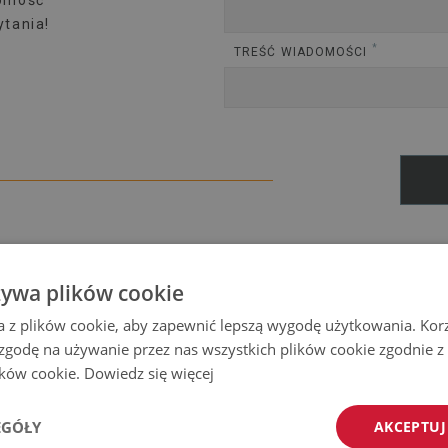
domość
tania!
*
TREŚĆ WIADOMOŚCI
T.PL
żywa plików cookie
a z plików cookie, aby zapewnić lepszą wygodę użytkowania. Korzy
ach technicznych i księgowych, w przypadku probl
 zgodę na używanie przez nas wszystkich plików cookie zgodnie 
y również o skorzystanie z korespondencji e-mail, w
lików cookie.
Dowiedz się więcej
EGÓŁY
AKCEPTUJ