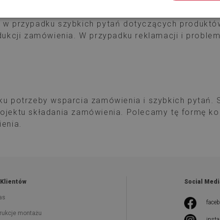
 w przypadku szybkich pytań dotyczących produktów i
odukcji zamówienia. W przypadku reklamacji i probl
ku potrzeby wsparcia zamówienia i szybkich pytań.
rojektu składania zamówienia. Polecamy tę formę k
ienia.
 Klientów
Social Medi
as
face
trukcje montażu
inst