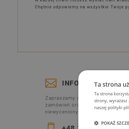
W każdej chwili możesz wysłać nam wia
Chętnie odpowiemy na wszystkie Twoje py
INFO@DYWANOMA
Ta strona u
Ta strona korzyst
Zapraszamy do kontaktu w kwesti
strony, wyrażasz
zamówień oraz reklamacji. Prosim
naszej polityki p
niewycenionych w systemie.
POKAŻ SZCZ
+48 32 700 37 17