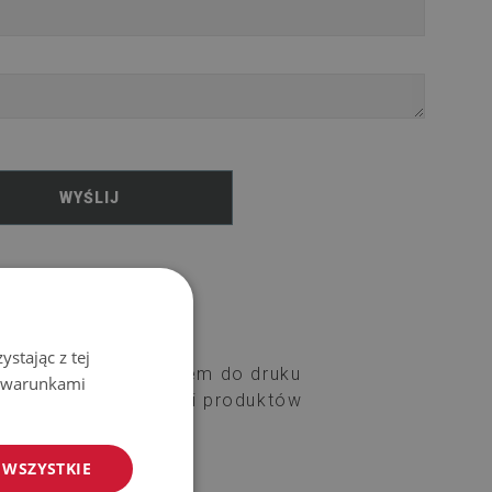
WYŚLIJ
stając z tej
emów z przygotowaniem do druku
z warunkami
 przypadku kalkulacji produktów
 WSZYSTKIE