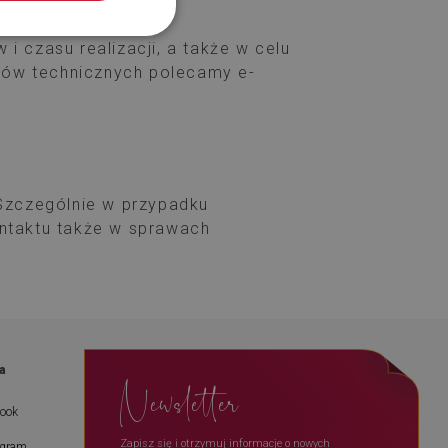
 czasu realizacji, a także w celu
emów technicznych polecamy e-
 Szczególnie w przypadku
ontaktu także w sprawach
a
Newsletter
book
Zapisz się i otrzymuj informacje o nowych
agram