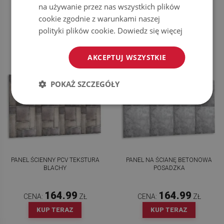
na używanie przez nas wszystkich plików
164.99
164.99
CENA:
ZŁ
CENA:
ZŁ
cookie zgodnie z warunkami naszej
KUP TERAZ
KUP TERAZ
polityki plików cookie.
Dowiedz się więcej
AKCEPTUJ WSZYSTKIE
POKAŻ SZCZEGÓŁY
PANEL ŚCIENNY PCV TEKSTURA
PANEL NA ŚCIANĘ BETONOWA
BLACHY
POSADZKA
164.99
164.99
CENA:
ZŁ
CENA:
ZŁ
KUP TERAZ
KUP TERAZ