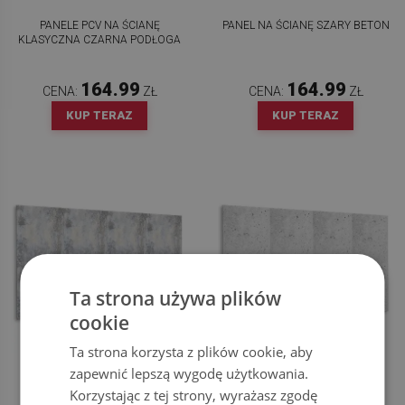
PANELE PCV NA ŚCIANĘ
PANEL NA ŚCIANĘ SZARY BETON
KLASYCZNA CZARNA PODŁOGA
164.99
164.99
CENA:
ZŁ
CENA:
ZŁ
KUP TERAZ
KUP TERAZ
Ta strona używa plików
cookie
Ta strona korzysta z plików cookie, aby
PANEL ŚCIENNY STARA
PANEL NA ŚCIANĘ
zapewnić lepszą wygodę użytkowania.
BETONOWA ŚCIANA
ARCHITEKTONICZNY BETON
Korzystając z tej strony, wyrażasz zgodę