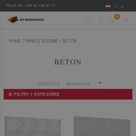
TELEFON: +48 32 700 37 17
PL
0
HOME
/
PANELE ŚCIENNE
/
BETON
BETON
SORTUJ:
Bestsellery
☰ FILTRY I KATEGORIE