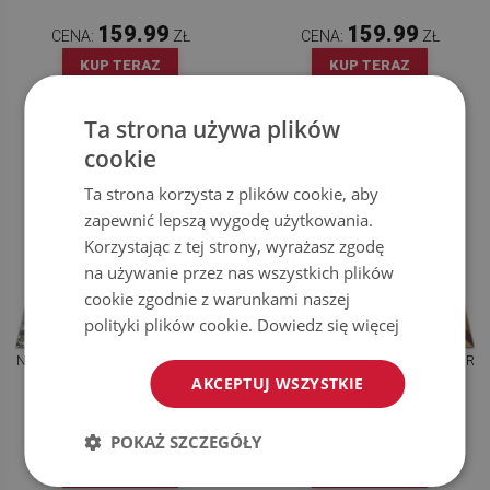
159.99
159.99
CENA:
ZŁ
CENA:
ZŁ
KUP TERAZ
KUP TERAZ
Ta strona używa plików
cookie
Ta strona korzysta z plików cookie, aby
zapewnić lepszą wygodę użytkowania.
Korzystając z tej strony, wyrażasz zgodę
na używanie przez nas wszystkich plików
cookie zgodnie z warunkami naszej
polityki plików cookie.
Dowiedz się więcej
NOWOCZESNY DYWAN OUTDOOR
NOWOCZESNY DYWAN OUTDOOR
MOTYW LISTY MONSTERA
MIESZANKA WZORÓW
AKCEPTUJ WSZYSTKIE
159.99
159.99
POKAŻ SZCZEGÓŁY
CENA:
ZŁ
CENA:
ZŁ
KUP TERAZ
KUP TERAZ