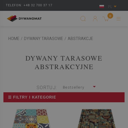
TELEFON: +48 32 700 37 17
PL
0
HOME
/
DYWANY TARASOWE
/
ABSTRAKCJE
DYWANY TARASOWE
ABSTRAKCYJNE
SORTUJ:
Bestsellery
☰ FILTRY I KATEGORIE