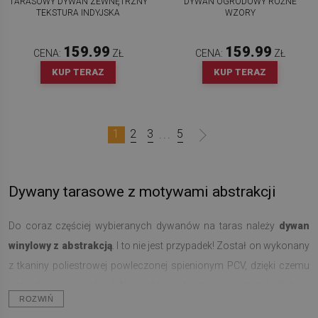
TARASOWY DYWAN ZEWNĘTRZNY
DYWAN OGRODOWY RÓŻNE
TEKSTURA INDYJSKA
WZORY
159.99
159.99
CENA:
ZŁ
CENA:
ZŁ
KUP TERAZ
KUP TERAZ
1
2
3
5
...
Dywany tarasowe z motywami abstrakcji
Do coraz częściej wybieranych dywanów na taras należy
dywan
winylowy z abstrakcją
. I to nie jest przypadek! Został on wykonany
z tkaniny poliestrowej powleczonej spienionym PCV, dzięki czemu
jest odporny na wilgoć. Nie wchłania też zanieczyszczeń, dlatego
ROZWIŃ
bardzo łatwo utrzymać go w czystości. Warto dodać, że dywany