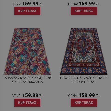
159.99
159.99
CENA:
ZŁ
CENA:
ZŁ
KUP TERAZ
KUP TERAZ
TARASOWY DYWAN ZEWNĘTRZNY
NOWOCZESNY DYWAN OUTDOOR
KOLOROWA MOZAIKA
OZDOBY LUDOWE
159.99
159.99
CENA:
ZŁ
CENA:
ZŁ
KUP TERAZ
KUP TERAZ