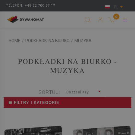
TELEFON: +48 32 700 37 17
PL
0
HOME
/
PODKŁADKI NA BIURKO
/
MUZYKA
PODKŁADKI NA BIURKO -
MUZYKA
SORTUJ:
Bestsellery
☰ FILTRY I KATEGORIE