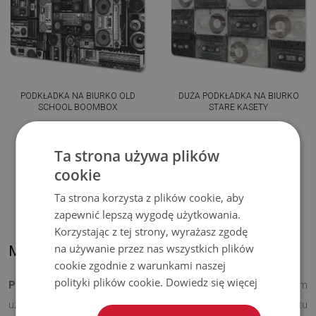
PODKŁADKA NA BIURKO OLD
DUŻA PODKŁADKA NA BIURKO
SCHOOL BOOMBOX
STARE KASETY
109.99
109.99
CENA:
ZŁ
CENA:
ZŁ
Ta strona używa plików
KUP TERAZ
KUP TERAZ
cookie
Ta strona korzysta z plików cookie, aby
zapewnić lepszą wygodę użytkowania.
Korzystając z tej strony, wyrażasz zgodę
na używanie przez nas wszystkich plików
Muzyczne podkładki ochronne na biurko
cookie zgodnie z warunkami naszej
polityki plików cookie.
Dowiedz się więcej
Podkładki na biurko z motywem muzycznym
będą idealnym
uzupełnieniem domowego biura każdego melomana lub po prostu