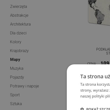
Zwierzęta
Abstrakcje
Architektura
Dla dzieci
Kolory
PODKŁA
Krajobrazy
S
Mapy
109
CENA:
Muzyka
Ta strona u
Pojazdy
Ta strona korzyst
Potrawy i napoje
strony, wyrażasz
Sport
naszej polityki p
Sztuka
POKAŻ SZCZ