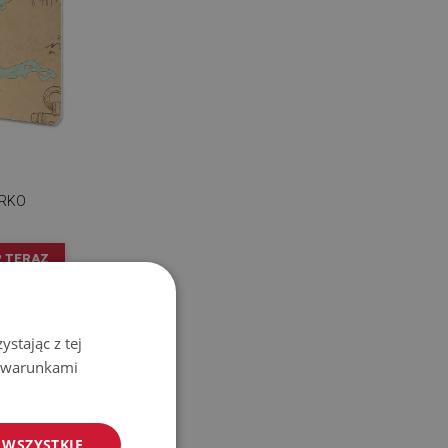
URKO
 TERAZ
stając z tej
z warunkami
 WSZYSTKIE