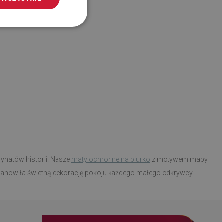
cynatów historii. Nasze
maty ochronne na biurko
z motywem mapy
stanowiła świetną dekorację pokoju każdego małego odkrywcy.