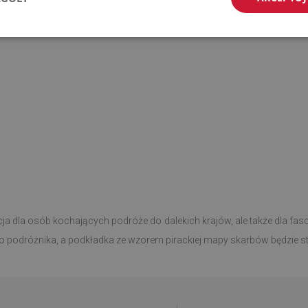
ja dla osób kochających podróże do dalekich krajów, ale także dla fas
go podróżnika, a podkładka ze wzorem pirackiej mapy skarbów będzie 