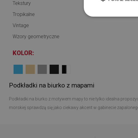
Tekstury
Tropikalne
Vintage
Wzory geometryczne
KOLOR:
Podkładki na biurko z mapami
Podkładki na biurko z motywem mapy to nie tylko idealna propozyc
morskiej sprawdzą się jako ciekawy akcent w gabinecie zapalone