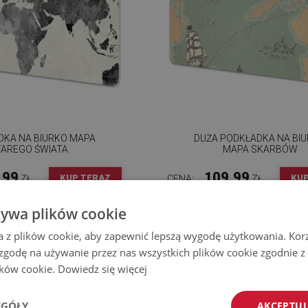
DKA NA BIURKO MAPA
DUŻA PODKŁADKA NA BI
TAREGO ŚWIATA
MAPA SKARBÓW
.99
109.99
KUP TERAZ
KUP
ZŁ
CENA:
ZŁ
żywa plików cookie
a z plików cookie, aby zapewnić lepszą wygodę użytkowania. Korzy
 zgodę na używanie przez nas wszystkich plików cookie zgodnie 
lików cookie.
Dowiedz się więcej
EGÓŁY
AKCEPTUJ