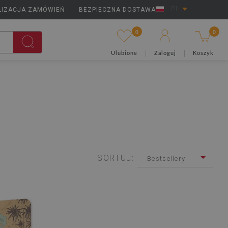
LIZACJA ZAMÓWIEŃ
|
BEZPIECZNA DOSTAWA
PL
0
0
Ulubione
Zaloguj
Koszyk
SORTUJ:
Bestsellery