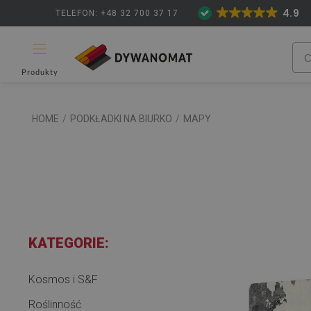
4.9
TELEFON: +48 32 700 37 17
Produkty
HOME
/
PODKŁADKI NA BIURKO
/
MAPY
KATEGORIE:
Kosmos i S&F
Roślinność