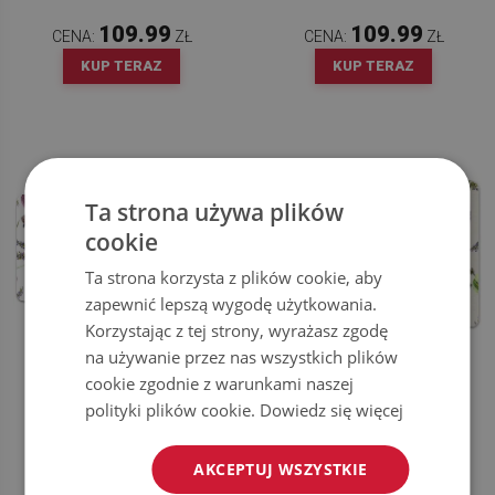
109.99
109.99
CENA:
ZŁ
CENA:
ZŁ
KUP TERAZ
KUP TERAZ
Ta strona używa plików
cookie
Ta strona korzysta z plików cookie, aby
zapewnić lepszą wygodę użytkowania.
Korzystając z tej strony, wyrażasz zgodę
na używanie przez nas wszystkich plików
PODKŁADKA NA BIURKO STARE
MATA OCHRONNA NA BIURKO
cookie zgodnie z warunkami naszej
KLUCZE RETRO
SERCA I PIERNIKI
polityki plików cookie.
Dowiedz się więcej
109.99
109.99
CENA:
ZŁ
CENA:
ZŁ
AKCEPTUJ WSZYSTKIE
KUP TERAZ
KUP TERAZ