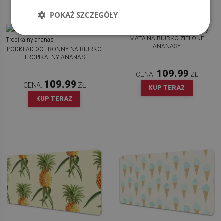
POKAŻ SZCZEGÓŁY
MATA NA BIURKO ZIELONE
ANANASY
PODKŁAD OCHRONNY NA BIURKO
TROPIKALNY ANANAS
109.99
CENA:
ZŁ
109.99
CENA:
ZŁ
KUP TERAZ
KUP TERAZ