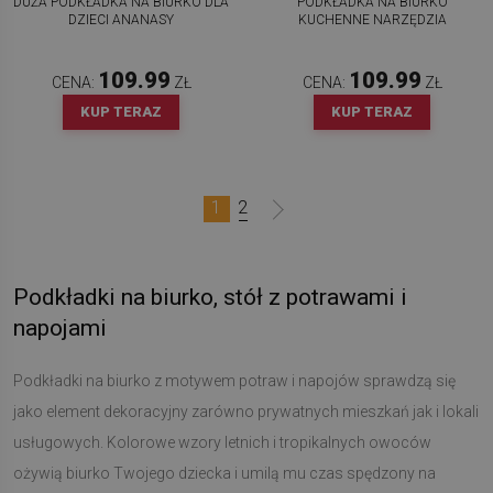
DUŻA PODKŁADKA NA BIURKO DLA
PODKŁADKA NA BIURKO
DZIECI ANANASY
KUCHENNE NARZĘDZIA
109.99
109.99
CENA:
ZŁ
CENA:
ZŁ
KUP TERAZ
KUP TERAZ
1
2
Podkładki na biurko, stół z potrawami i
napojami
Podkładki na biurko z motywem potraw i napojów sprawdzą się
jako element dekoracyjny zarówno prywatnych mieszkań jak i lokali
usługowych. Kolorowe wzory letnich i tropikalnych owoców
ożywią biurko Twojego dziecka i umilą mu czas spędzony na