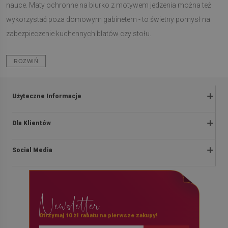
nauce. Maty ochronne na biurko z motywem jedzenia można też
wykorzystać poza domowym gabinetem - to świetny pomysł na
zabezpieczenie kuchennych blatów czy stołu.
ROZWIŃ
Użyteczne Informacje
Zwroty i reklamacje
Dla Klientów
Regulaminy promocji
O nas
Polityka prywatności i cookies
Social Media
Instrukcje montażu
Regulamin
Blog
Dostawa
facebook
Kontakt
Płatności
Newsletter
instagram
Pytania i odpowiedzi
Prawo odstąpienia od umowy
pinterest
Otrzymaj 10 zł rabatu na pierwsze zakupy!
Współpraca