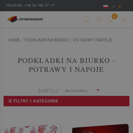
TELEFON: +48 32 700 37 17
PL
0
HOME
/
PODKŁADKI NA BIURKO
/
POTRAWY I NAPOJE
PODKŁADKI NA BIURKO -
POTRAWY I NAPOJE
SORTUJ:
Bestsellery
☰ FILTRY I KATEGORIE