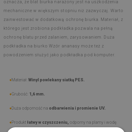
oznacza, że blat biurka narażony jest na uszkodzenia
mechaniczne w większym stopniu niż zazwyczaj. Warto
zainwestować w dodatkową ochronę biurka. Materiał, z
którego jest zrobiona podkładka pozwala na pełną
ochronę blatu przed zalaniem, zarysowaniem. Duża
podkładka na biurko Wzór ananasy może też z
powodzeniem służyć jako podkładka pod komputer.
♦
Materiał:
Winyl powlekany siatką PES.
♦
Grubość:
1,6 mm
.
♦
Duża odporność na
odbarwienia i promienie UV.
♦
Produkt
łatwy w czyszczeniu,
odporny na plamy i wodę.