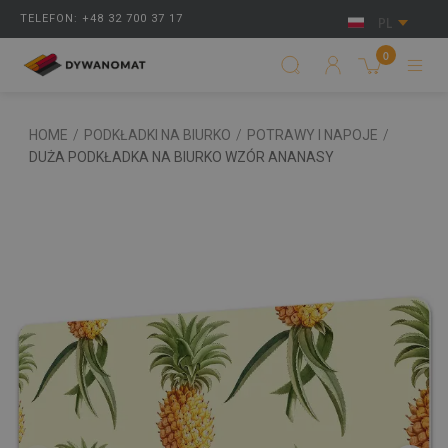
TELEFON: +48 32 700 37 17
PL
0
HOME
/
PODKŁADKI NA BIURKO
/
POTRAWY I NAPOJE
/
DUŻA PODKŁADKA NA BIURKO WZÓR ANANASY