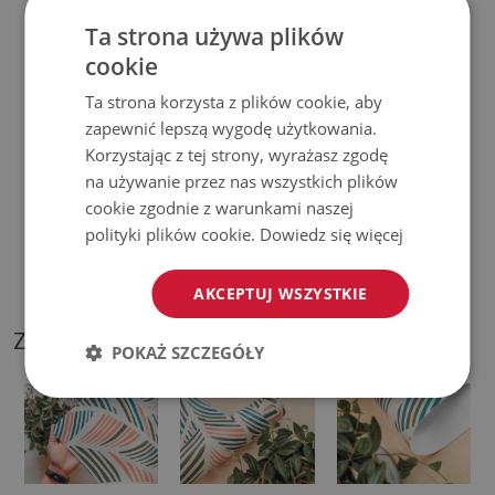
♦
Prosimy pamiętać, że uszkodzenia powstałe przy
Ta strona używa plików
użytkowaniu wynikające z upływu czasu (np. przetarcia) nie
cookie
podlegają reklamacjom.
Ta strona korzysta z plików cookie, aby
zapewnić lepszą wygodę użytkowania.
♦
Jak dbać o produkt?
Korzystając z tej strony, wyrażasz zgodę
na używanie przez nas wszystkich plików
♦
Czyść wilgotną szmatką —
nie używaj silnych środków
cookie zgodnie z warunkami naszej
chemicznych.
polityki plików cookie.
Dowiedz się więcej
♦
Regularnie wietrz dolną warstwę podkładki.
AKCEPTUJ WSZYSTKIE
ZDJĘCIA NASZEGO PRODUKTU
POKAŻ SZCZEGÓŁY