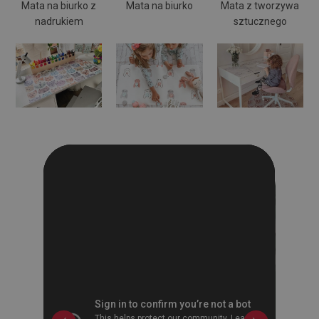
Mata na biurko z
Mata na biurko
Mata z tworzywa
nadrukiem
sztucznego