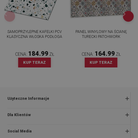
SAMOPRZYLEPNE KAFELKI PCV
PANEL WINYLOWY NA ŚCIANĘ
KLASYCZNA WŁOSKA PODŁOGA
TURECKI PATCHWORK
184.99
164.99
CENA:
ZŁ
CENA:
ZŁ
KUP TERAZ
KUP TERAZ
Użyteczne Informacje
Zwroty i reklamacje
Dla Klientów
Regulaminy promocji
O nas
Polityka prywatności i cookies
Social Media
Instrukcje montażu