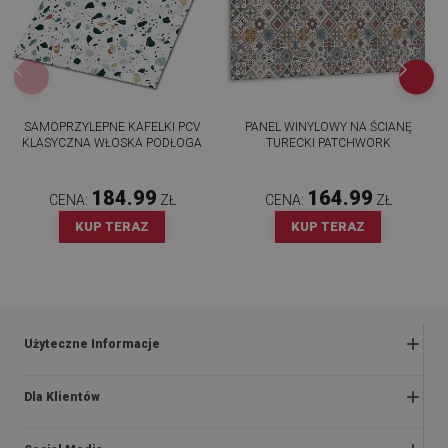
SAMOPRZYLEPNE KAFELKI PCV
PANEL WINYLOWY NA ŚCIANĘ
KLASYCZNA WŁOSKA PODŁOGA
TURECKI PATCHWORK
184.99
164.99
CENA:
ZŁ
CENA:
ZŁ
KUP TERAZ
KUP TERAZ
Użyteczne Informacje
Zwroty i reklamacje
Dla Klientów
Regulaminy promocji
O nas
Polityka prywatności i cookies