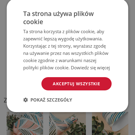
♦
Prosimy pamiętać, że uszkodzenia powstałe przy
Ta strona używa plików
cookie
użytkowaniu wynikające z upływu czasu (np. przetarcia) nie
podlegają reklamacjom.
Ta strona korzysta z plików cookie, aby
zapewnić lepszą wygodę użytkowania.
♦
Jak dbać o produkt?
Korzystając z tej strony, wyrażasz zgodę
na używanie przez nas wszystkich plików
♦
Czyść wilgotną szmatką —
nie używaj silnych środków
cookie zgodnie z warunkami naszej
chemicznych.
polityki plików cookie.
Dowiedz się więcej
♦
Regularnie wietrz dolną warstwę podkładki.
AKCEPTUJ WSZYSTKIE
ZDJĘCIA NASZEGO PRODUKTU
POKAŻ SZCZEGÓŁY