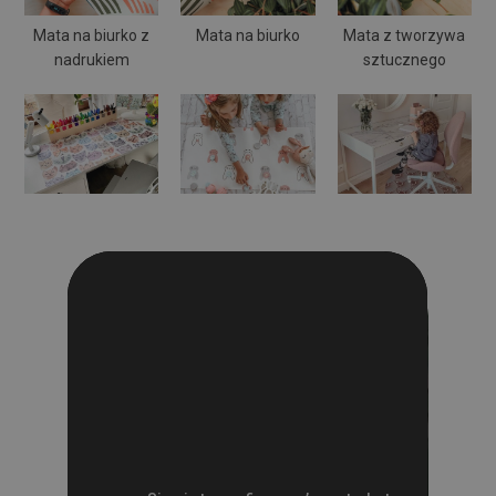
Mata na biurko z
Mata na biurko
Mata z tworzywa
nadrukiem
sztucznego