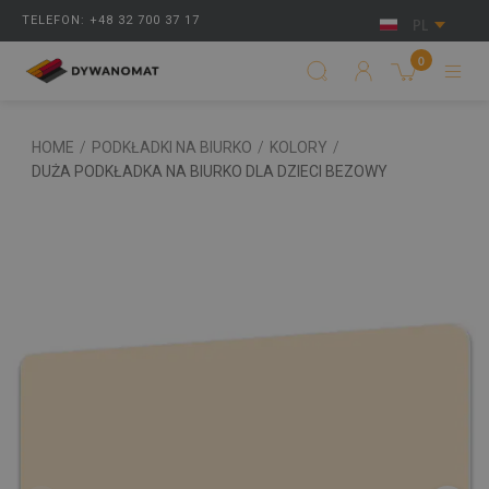
TELEFON: +48 32 700 37 17
PL
0
HOME
/
PODKŁADKI NA BIURKO
/
KOLORY
/
DUŻA PODKŁADKA NA BIURKO DLA DZIECI BEZOWY