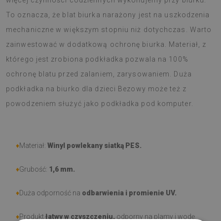
więcej czynności codziennych wykonujemy przy biurku.
To oznacza, że blat biurka narażony jest na uszkodzenia
mechaniczne w większym stopniu niż dotychczas. Warto
zainwestować w dodatkową ochronę biurka. Materiał, z
którego jest zrobiona podkładka pozwala na 100%
ochronę blatu przed zalaniem, zarysowaniem. Duża
podkładka na biurko dla dzieci Bezowy może też z
powodzeniem służyć jako podkładka pod komputer.
♦
Materiał:
Winyl powlekany siatką PES.
♦
Grubość:
1,6 mm
.
♦
Duża odporność na
odbarwienia i promienie UV.
♦
Produkt
łatwy w czyszczeniu,
odporny na plamy i wodę.