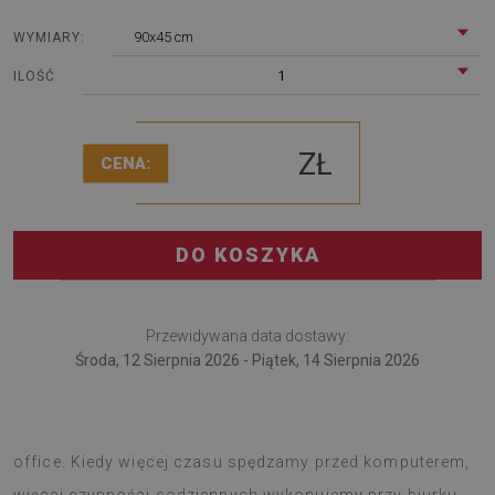
90x45 cm
WYMIARY:
1
ILOŚĆ
ZŁ
CENA:
DO KOSZYKA
Przewidywana data dostawy:
Środa, 12 Sierpnia 2026 - Piątek, 14 Sierpnia 2026
Mata na biurko przyda się pracującym w trybie home
office. Kiedy więcej czasu spędzamy przed komputerem,