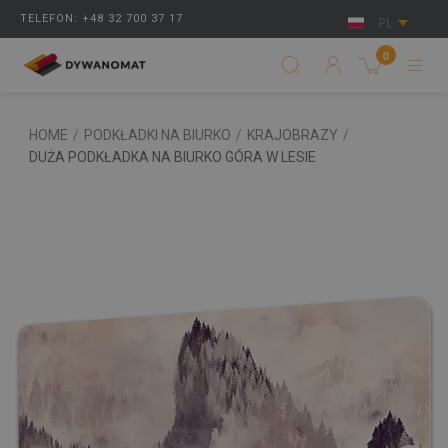
TELEFON: +48 32 700 37 17
PL
0
HOME
/
PODKŁADKI NA BIURKO
/
KRAJOBRAZY
/
DUŻA PODKŁADKA NA BIURKO GÓRA W LESIE