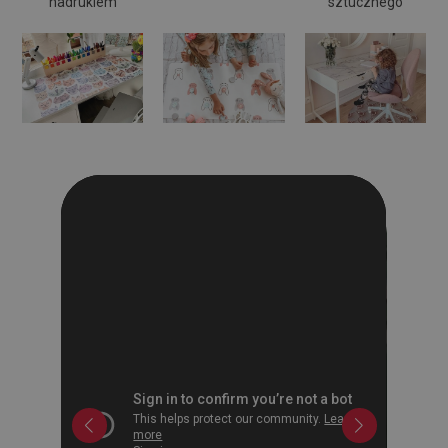
nadrukiem
sztucznego