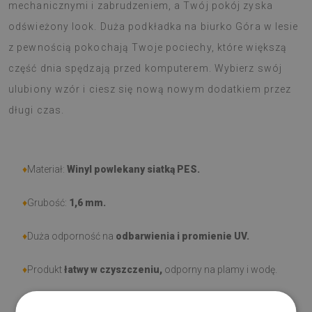
mechanicznymi i zabrudzeniem, a Twój pokój zyska
odświeżony look. Duża podkładka na biurko Góra w lesie
z pewnością pokochają Twoje pociechy, które większą
część dnia spędzają przed komputerem. Wybierz swój
ulubiony wzór i ciesz się nową nowym dodatkiem przez
długi czas.
♦
Materiał:
Winyl powlekany siatką PES.
♦
Grubość:
1,6 mm
.
♦
Duża odporność na
odbarwienia i promienie UV.
♦
Produkt
łatwy w czyszczeniu,
odporny na plamy i wodę.
♦
Prosimy pamiętać, że uszkodzenia powstałe przy