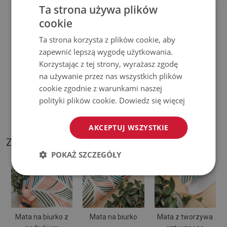
Ta strona używa plików
użytkowaniu wynikające z upływu czasu (np. przetarcia) nie
cookie
podlegają reklamacjom.
Ta strona korzysta z plików cookie, aby
♦
Jak dbać o produkt?
zapewnić lepszą wygodę użytkowania.
Korzystając z tej strony, wyrażasz zgodę
♦
Czyść wilgotną szmatką —
nie używaj silnych środków
na używanie przez nas wszystkich plików
chemicznych.
cookie zgodnie z warunkami naszej
polityki plików cookie.
Dowiedz się więcej
♦
Regularnie wietrz dolną warstwę podkładki.
AKCEPTUJ WSZYSTKIE
ZDJĘCIA NASZEGO PRODUKTU
POKAŻ SZCZEGÓŁY
Mata na biurko z
Mata na biurko
Mata z tworzywa