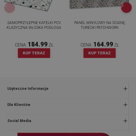
SAMOPRZYLEPNE KAFELKI PCV
PANEL WINYLOWY NA ŚCIANĘ
KLASYCZNA WŁOSKA PODŁOGA
TURECKI PATCHWORK
184.99
164.99
CENA:
ZŁ
CENA:
ZŁ
KUP TERAZ
KUP TERAZ
Użyteczne Informacje
Zwroty i reklamacje
Dla Klientów
Regulaminy promocji
O nas
Polityka prywatności i cookies
Social Media
Instrukcje montażu
Regulamin
Blog