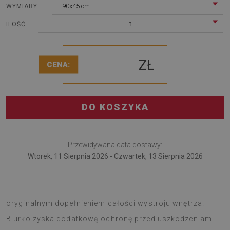
90x45 cm
WYMIARY:
1
ILOŚĆ
ZŁ
CENA:
DO KOSZYKA
Przewidywana data dostawy:
Wtorek, 11 Sierpnia 2026 - Czwartek, 13 Sierpnia 2026
Mata na biurko to wielofunkcyjny gadżet, który będzie
oryginalnym dopełnieniem całości wystroju wnętrza.
Biurko zyska dodatkową ochronę przed uszkodzeniami