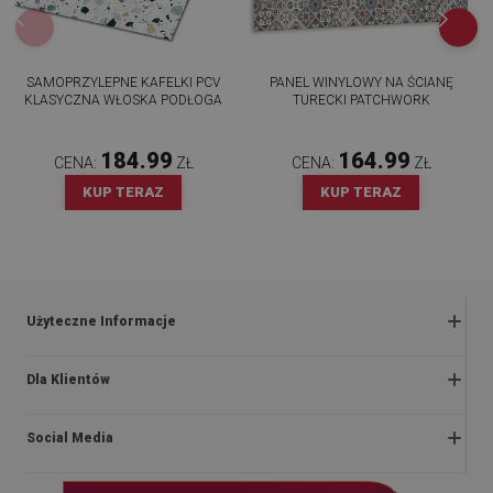
SAMOPRZYLEPNE KAFELKI PCV
PANEL WINYLOWY NA ŚCIANĘ
KLASYCZNA WŁOSKA PODŁOGA
TURECKI PATCHWORK
184.99
164.99
CENA:
ZŁ
CENA:
ZŁ
KUP TERAZ
KUP TERAZ
Użyteczne Informacje
Zwroty i reklamacje
Dla Klientów
Regulaminy promocji
O nas
Polityka prywatności i cookies
Social Media
Instrukcje montażu
Regulamin
Blog