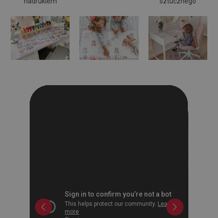
nadrukiem
sztucznego