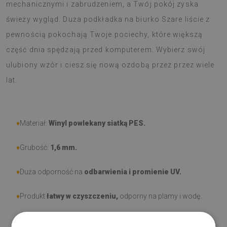
mechanicznymi i zabrudzeniem, a Twój pokój zyska
świeży wygląd. Duża podkładka na biurko Szare liście z
pewnością pokochają Twoje pociechy, które większą
część dnia spędzają przed komputerem. Wybierz swój
ulubiony wzór i ciesz się nową ozdobą przez przez wiele
lat.
♦
Materiał:
Winyl powlekany siatką PES.
♦
Grubość:
1,6 mm
.
♦
Duża odporność na
odbarwienia i promienie UV.
♦
Produkt
łatwy w czyszczeniu,
odporny na plamy i wodę.
♦
Prosimy pamiętać, że uszkodzenia powstałe przy