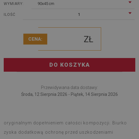
90x45 cm
WYMIARY:
1
ILOŚĆ
ZŁ
CENA:
DO KOSZYKA
Przewidywana data dostawy:
Środa, 12 Sierpnia 2026 - Piątek, 14 Sierpnia 2026
Mata na biurko to nowoczesny gadżet, który będzie
oryginalnym dopełnieniem całości kompozycji. Biurko
zyska dodatkową ochronę przed uszkodzeniami