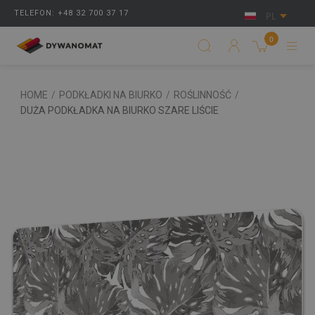
TELEFON: +48 32 700 37 17
PL
0
HOME
/
PODKŁADKI NA BIURKO
/
ROŚLINNOŚĆ
/
DUŻA PODKŁADKA NA BIURKO SZARE LIŚCIE