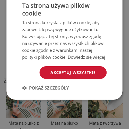
Ta strona używa plików
użytkowaniu wynikające z upływu czasu (np. przetarcia) nie
cookie
podlegają reklamacjom.
Ta strona korzysta z plików cookie, aby
♦
Jak dbać o produkt?
zapewnić lepszą wygodę użytkowania.
Korzystając z tej strony, wyrażasz zgodę
♦
Czyść wilgotną szmatką —
nie używaj silnych środków
na używanie przez nas wszystkich plików
chemicznych.
cookie zgodnie z warunkami naszej
polityki plików cookie.
Dowiedz się więcej
♦
Regularnie wietrz dolną warstwę podkładki.
AKCEPTUJ WSZYSTKIE
ZDJĘCIA NASZEGO PRODUKTU
POKAŻ SZCZEGÓŁY
Mata na biurko z
Mata na biurko
Mata z tworzywa