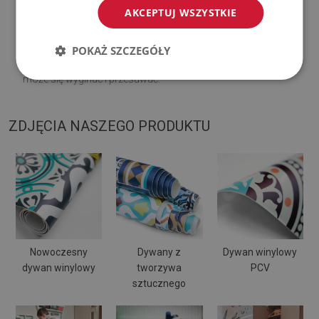
♦
Regularnie wietrz dolną warstwę dywanu.
AKCEPTUJ WSZYSTKIE
♦
Mata jest przeznaczona do użytku na
twardej
POKAŻ SZCZEGÓŁY
powierzchni
. Po umieszczeniu na miękkiej powierzchni
może się wyginać i przesuwać.
ZDJĘCIA NASZEGO PRODUKTU
Nowoczesny
Dywany z
Dywan winylowy
dywan winylowy
tworzywa
PCV
sztucznego