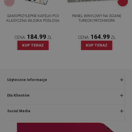
SAMOPRZYLEPNE KAFELKI PCV
PANEL WINYLOWY NA ŚCIANĘ
KLASYCZNA WŁOSKA PODŁOGA
TURECKI PATCHWORK
184.99
164.99
CENA:
ZŁ
CENA:
ZŁ
KUP TERAZ
KUP TERAZ
Użyteczne Informacje
Zwroty i reklamacje
Dla Klientów
Regulaminy promocji
O nas
Polityka prywatności i cookies
Social Media
Instrukcje montażu
Regulamin
Blog
Dostawa
facebook