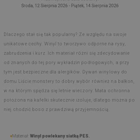
Środa, 12 Sierpnia 2026 - Piątek, 14 Sierpnia 2026
Dywan PCV to nowoczesny trend w dekoratorstwie.
Dlaczego stał się tak popularny? Ze względu na swoje
unikatowe cechy. Winyl to tworzywo odporne na rysy,
zabrudzenia i kurz. Ich materiał różni się zdecydowanie
od znanych do tej pory wykładzin podłogowych, a przy
tym jest bezpieczne dla alergików. Dywan winylowy do
domu Liście monstery to dobry wybór również na balkon,
w na którym spędza się letnie wieczory. Mata ochronna
położona na kafelki skutecznie izoluje, dlatego można po
niej chodzić boso z prawdziwą przyjemnością.
♦
Materiał:
Winyl powlekany siatką PES.