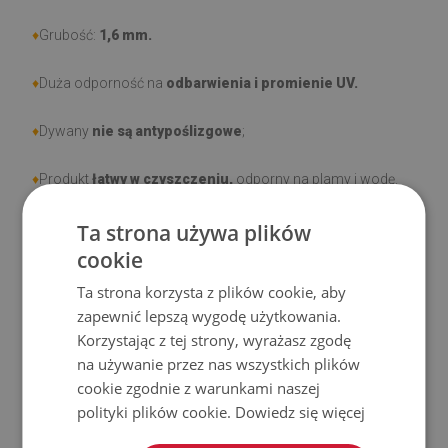
♦
Grubość:
1,6 mm.
♦
Duża odporność na
odbarwienia i promienie UV.
♦
Dywany
nie są antypoślizgowe
;
♦
Produkt
łatwy w czyszczeniu,
odporny na plamy i wodę.
Ta strona używa plików
♦
Prosimy pamiętać, że uszkodzenia powstałe przy
cookie
użytkowaniu wynikające z upływu czasu (np. przetarcia) nie
podlegają reklamacjom.
Ta strona korzysta z plików cookie, aby
zapewnić lepszą wygodę użytkowania.
♦
Jak dbać o produkt?
Korzystając z tej strony, wyrażasz zgodę
na używanie przez nas wszystkich plików
♦
Czyść wilgotną szmatką —
nie używaj silnych środków
cookie zgodnie z warunkami naszej
chemicznych.
polityki plików cookie.
Dowiedz się więcej