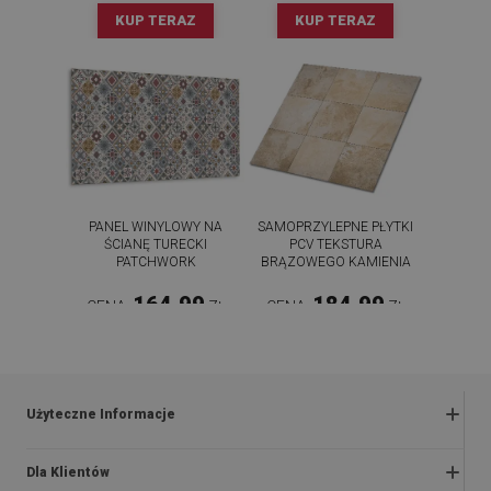
KUP TERAZ
KUP TERAZ
PANEL WINYLOWY NA
SAMOPRZYLEPNE PŁYTKI
ŚCIANĘ TURECKI
PCV TEKSTURA
PATCHWORK
BRĄZOWEGO KAMIENIA
164.99
184.99
CENA:
ZŁ
CENA:
ZŁ
KUP TERAZ
KUP TERAZ
Użyteczne Informacje
Zwroty i reklamacje
Dla Klientów