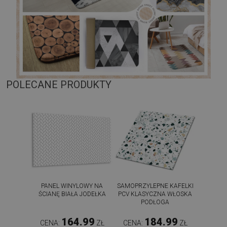
POLECANE PRODUKTY
PANEL WINYLOWY NA
SAMOPRZYLEPNE KAFELKI
ŚCIANĘ BIAŁA JODEŁKA
PCV KLASYCZNA WŁOSKA
PODŁOGA
164.99
184.99
CENA:
ZŁ
CENA:
ZŁ