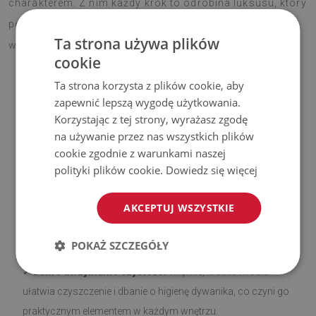
charakterem. Z nim każdy krok to odrobina luksusu, który
poprawia nastrój na co dzień. Gotowy dodać swojemu
Ta strona używa plików
wnętrzu stylowy akcent?
cookie
Ta strona korzysta z plików cookie, aby
zapewnić lepszą wygodę użytkowania.
Zalety naszych dywaników
Korzystając z tej strony, wyrażasz zgodę
na używanie przez nas wszystkich plików
✓
Antypoślizgowy spód
. Nasze dywaniki z warstwą
cookie zgodnie z warunkami naszej
antypoślizgową są bezpieczne i stabilne na różnego rodzaju
polityki plików cookie.
Dowiedz się więcej
podłożach, takich jak drewno czy płytki. Spodnią stronę
pokryto silikonem, aby zapobiec przesuwaniu się, co
AKCEPTUJ WSZYSTKIE
zwiększa komfort użytkowania. Przed rozłożeniem upewnij
się, że powierzchnia jest gładka, czysta i sucha.
POKAŻ SZCZEGÓŁY
✓
Łatwe utrzymanie czystości
. Miękkie, krótkie włosie
ułatwia czyszczenie i dbanie o higienę dywanika, co czyni go
praktycznym elementem w każdym wnętrzu.