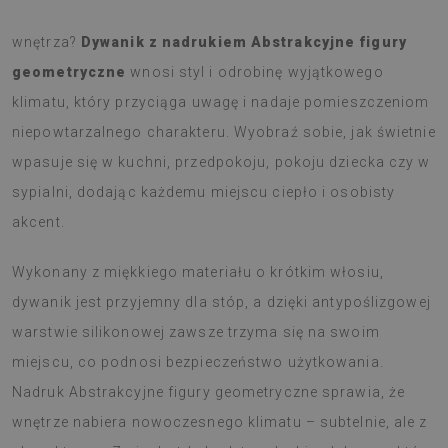
Szukasz dodatku, który wprowadzi coś świeżego do
wnętrza?
Dywanik z nadrukiem Abstrakcyjne figury
geometryczne
wnosi styl i odrobinę wyjątkowego
klimatu, który przyciąga uwagę i nadaje pomieszczeniom
niepowtarzalnego charakteru. Wyobraź sobie, jak świetnie
wpasuje się w kuchni, przedpokoju, pokoju dziecka czy w
sypialni, dodając każdemu miejscu ciepło i osobisty
akcent.
Wykonany z miękkiego materiału o krótkim włosiu,
dywanik jest przyjemny dla stóp, a dzięki antypoślizgowej
warstwie silikonowej zawsze trzyma się na swoim
miejscu, co podnosi bezpieczeństwo użytkowania.
Nadruk Abstrakcyjne figury geometryczne sprawia, że
wnętrze nabiera nowoczesnego klimatu – subtelnie, ale z