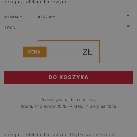
pokoju z fotelami biurowymi.
100x70 cm
WYMIARY:
1
ILOŚĆ
ZŁ
CENA:
DO KOSZYKA
Przewidywana data dostawy:
Środa, 12 Sierpnia 2026 - Piątek, 14 Sierpnia 2026
Mata pod krzesło zdecydowanie przyda się w każdym
pokoju z fotelami biurowymi. Użytkowanie krzesła