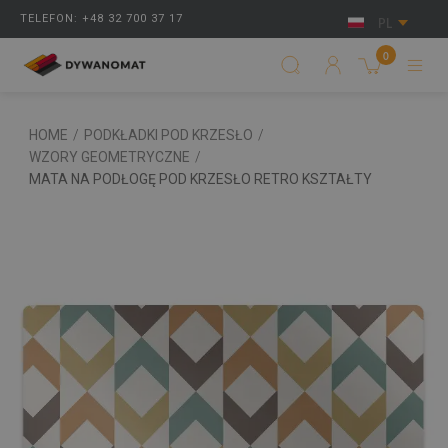
TELEFON: +48 32 700 37 17
PL
0
HOME
/
PODKŁADKI POD KRZESŁO
/
WZORY GEOMETRYCZNE
/
MATA NA PODŁOGĘ POD KRZESŁO RETRO KSZTAŁTY