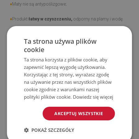
♦
Maty nie są antypoślizgowe;
♦
Produkt
łatwy w czyszczeniu,
odporny na plamy i wodę.
♦
Prosimy pamiętać, że uszkodzenia powstałe przy
Ta strona używa plików
użytkowaniu wynikające z upływu czasu (np. przetarcia) nie
cookie
podlegają reklamacjom.
Ta strona korzysta z plików cookie, aby
♦
Jak dbać o produkt?
zapewnić lepszą wygodę użytkowania.
Korzystając z tej strony, wyrażasz zgodę
♦
Czyść wilgotną szmatką —
nie używaj silnych środków
na używanie przez nas wszystkich plików
cookie zgodnie z warunkami naszej
chemicznych.
polityki plików cookie.
Dowiedz się więcej
♦
Regularnie wietrz dolną warstwę maty.
AKCEPTUJ WSZYSTKIE
♦
Mata jest przeznaczona do użytku na
twardej
powierzchni
. Po umieszczeniu na miękkiej powierzchni
POKAŻ SZCZEGÓŁY
może się wyginać i przesuwać.