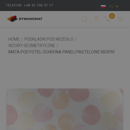
TELEFON: +48 32 700 37 17
PL
0
HOME
/
PODKŁADKI POD KRZESŁO
/
WZORY GEOMETRYCZNE
/
MATA POD FOTEL OCHRONA PANELI PASTELOWE KROPKI