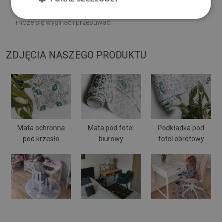
powierzchni
. Po umieszczeniu na miękkiej powierzchni
może się wyginać i przesuwać.
ZDJĘCIA NASZEGO PRODUKTU
Mata ochronna
Mata pod fotel
Podkładka pod
pod krzesło
biurowy
fotel obrotowy