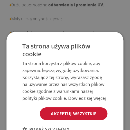
♦
Duża odporność na
odbarwienia i promienie UV.
♦
Maty nie są antypoślizgowe;
♦
Produkt
łatwy w czyszczeniu,
odporny na plamy i wodę.
Ta strona używa plików
♦
Prosimy pamiętać, że uszkodzenia powstałe przy
cookie
użytkowaniu wynikające z upływu czasu (np. przetarcia) nie
Ta strona korzysta z plików cookie, aby
podlegają reklamacjom.
zapewnić lepszą wygodę użytkowania.
Korzystając z tej strony, wyrażasz zgodę
♦
Jak dbać o produkt?
na używanie przez nas wszystkich plików
cookie zgodnie z warunkami naszej
♦
Czyść wilgotną szmatką —
nie używaj silnych środków
polityki plików cookie.
Dowiedz się więcej
chemicznych.
♦
Regularnie wietrz dolną warstwę maty.
AKCEPTUJ WSZYSTKIE
♦
Mata jest przeznaczona do użytku na
twardej
POKAŻ SZCZEGÓŁY