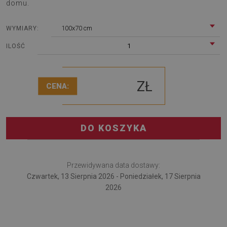
domu.
100x70 cm
WYMIARY:
1
ILOŚĆ
ZŁ
CENA:
DO KOSZYKA
Przewidywana data dostawy:
Czwartek, 13 Sierpnia 2026 - Poniedziałek, 17 Sierpnia
2026
Podkładka pod fotel świetnie sprawdzi się w pracy i w