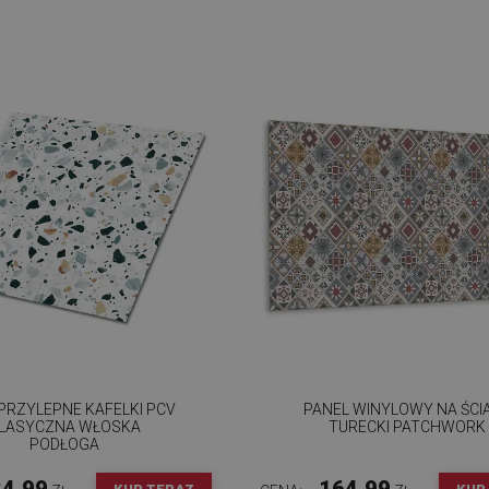
RZYLEPNE KAFELKI PCV
PANEL WINYLOWY NA ŚCI
LASYCZNA WŁOSKA
TURECKI PATCHWORK
PODŁOGA
4.99
164.99