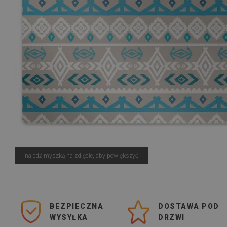
najedź myszką na zdjęcie, aby powiększyć
najedź myszką na zdjęcie, aby powiększyć
BEZPIECZNA
DOSTAWA POD
WYSYŁKA
DRZWI