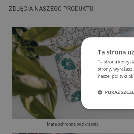
ZDJĘCIA NASZEGO PRODUKTU
Ta strona u
Ta strona korzyst
strony, wyrażasz
naszej polityki p
POKAŻ SZCZ
Mata ochronna pod krzesło