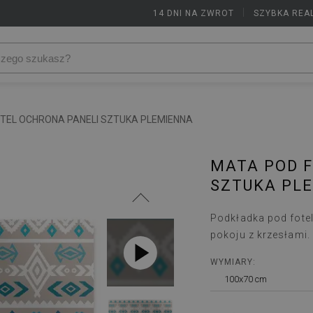
14 DNI NA ZWROT
|
SZYBKA REA
TEL OCHRONA PANELI SZTUKA PLEMIENNA
MATA POD 
SZTUKA PL
Podkładka pod fote
pokoju z krzesłami.
WYMIARY:
100x70 cm