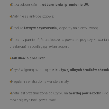
♦
Duża odporność na
odbarwienia i promienie UV.
♦
Maty nie są antypoślizgowe;
♦
Produkt
łatwy w czyszczeniu,
odporny na plamy i wodę.
♦
Prosimy pamiętać, że uszkodzenia powstałe przy użytkowaniu w
przetarcia) nie podlegają reklamacjom.
♦
Jak dbać o produkt?
♦
Czyść wilgotną szmatką —
nie używaj silnych środków chemi
♦
Regularnie wietrz dolną warstwę maty.
♦
Mata jest przeznaczona do użytku na
twardej powierzchni
. Po
może się wyginać i przesuwać.