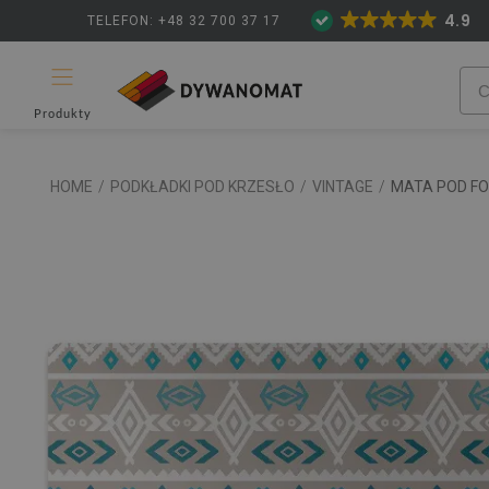
4.9
TELEFON: +48 32 700 37 17
Produkty
HOME
/
PODKŁADKI POD KRZESŁO
/
VINTAGE
/
MATA POD FO