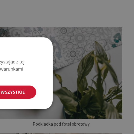
stając z tej
z warunkami
 WSZYSTKIE
Podkładka pod fotel obrotowy