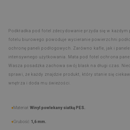
a! Jestem stałym klientem, nigdy jakość
odła.
Podkładka pod fotel zdecydowanie przyda się w każdym 
Płytki winylowe
Czytaj więcej
ogromny wybór 
fotelu biurowego powoduje wycieranie powierzchni podło
alunska
wyborem
Beatrycz
emu
1 rok tem
ochronę paneli podłogowych. Zarówno kafle, jak i panele
Produkt dotarł 
informacją, by
intensywnego użytkowania. Mata pod fotel ochrona panel
Montaż łatwy, o
Wasza posadzka zachowa swój blask na długi czas. Ni
trudności a efe
Jestem bardzo 
sprawi, że każdy znajdzie produkt, który stanie się cie
taka cienka nak
wnętrza i doda mu świeżości.
W użytkowaniu j
natężeniu goto
nie zauważyłam 
przeciera się w
♦
Materiał:
Winyl powlekany siatką PES.
czy zachlapie.
Polecam
♦
Grubość:
1,6 mm.