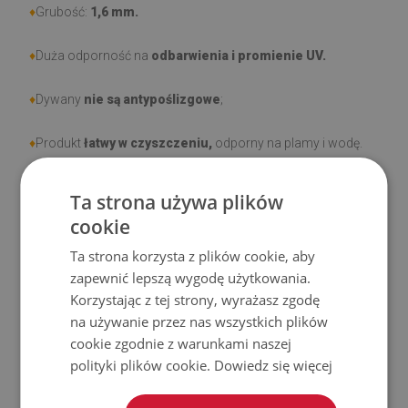
♦
Grubość:
1,6 mm.
♦
Duża odporność na
odbarwienia i promienie UV.
♦
Dywany
nie są antypoślizgowe
;
♦
Produkt
łatwy w czyszczeniu,
odporny na plamy i wodę.
♦
Prosimy pamiętać, że uszkodzenia powstałe przy
Ta strona używa plików
użytkowaniu wynikające z upływu czasu (np. przetarcia) nie
cookie
podlegają reklamacjom.
Ta strona korzysta z plików cookie, aby
zapewnić lepszą wygodę użytkowania.
♦
Jak dbać o produkt?
Korzystając z tej strony, wyrażasz zgodę
na używanie przez nas wszystkich plików
♦
Czyść wilgotną szmatką —
nie używaj silnych środków
cookie zgodnie z warunkami naszej
chemicznych.
polityki plików cookie.
Dowiedz się więcej
♦
Regularnie wietrz dolną warstwę dywanu.