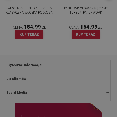
SAMOPRZYLEPNE KAFELKI PCV
PANEL WINYLOWY NA ŚCIANĘ
KLASYCZNA WŁOSKA PODŁOGA
TURECKI PATCHWORK
184.99
164.99
CENA:
ZŁ
CENA:
ZŁ
KUP TERAZ
KUP TERAZ
Użyteczne Informacje
Zwroty i reklamacje
Dla Klientów
Regulaminy promocji
O nas
Polityka prywatności i cookies
Social Media
Instrukcje montażu
Regulamin
Blog
Dostawa
facebook
Kontakt
Płatności
instagram