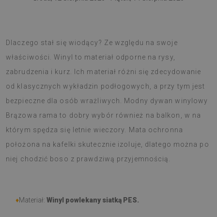
Dywan winylowy to nowoczesny trend w wystroju wnętrz.
Dlaczego stał się wiodący? Ze względu na swoje
właściwości. Winyl to materiał odporne na rysy,
zabrudzenia i kurz. Ich materiał różni się zdecydowanie
od klasycznych wykładzin podłogowych, a przy tym jest
bezpieczne dla osób wrażliwych. Modny dywan winylowy
Brązowa rama to dobry wybór również na balkon, w na
którym spędza się letnie wieczory. Mata ochronna
położona na kafelki skutecznie izoluje, dlatego można po
niej chodzić boso z prawdziwą przyjemnością.
♦
Materiał:
Winyl powlekany siatką PES.