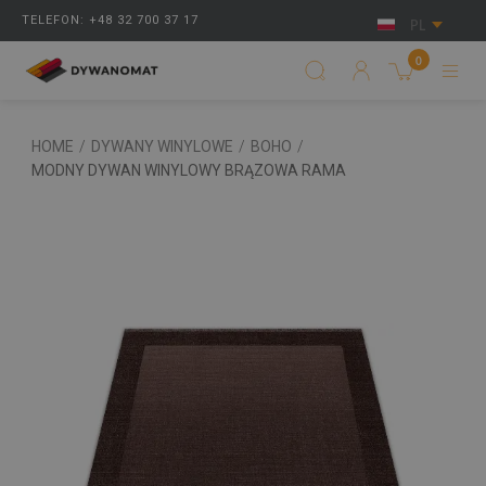
TELEFON: +48 32 700 37 17
PL
0
HOME
/
DYWANY WINYLOWE
/
BOHO
/
MODNY DYWAN WINYLOWY BRĄZOWA RAMA