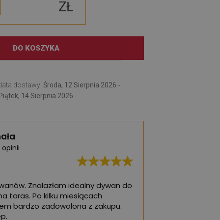
ZŁ
DO KOSZYKA
data dostawy:
Środa, 12 Sierpnia 2026 -
Piątek, 14 Sierpnia 2026
ała
 opinii
ywanów. Znalazłam idealny dywan do
Najlepsze dywany!
na taras. Po kilku miesiącach
pokoju dziecięceg
tem bardzo zadowolona z zakupu.
p.