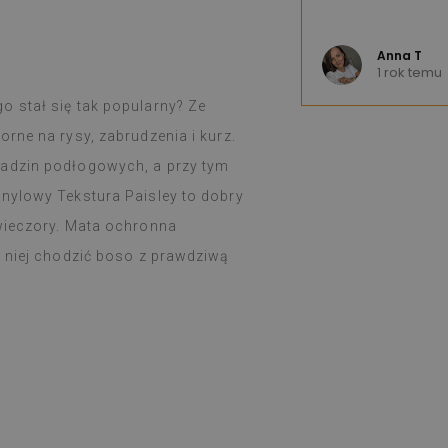
Anna T
u
1 rok temu
o stał się tak popularny? Ze
rne na rysy, zabrudzenia i kurz.
ładzin podłogowych, a przy tym
nylowy Tekstura Paisley to dobry
 wieczory. Mata ochronna
o niej chodzić boso z prawdziwą