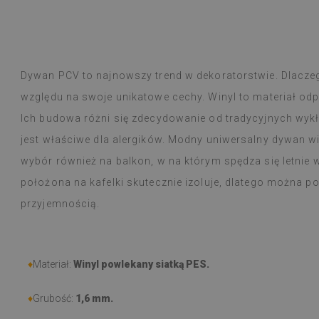
im i okrągły dywanik boho z motywem
są piękne, eleganckie i praktyczne
y małym dziecku.
Dyed B
emu
1 rok tem
Dywan PCV to najnowszy trend w dekoratorstwie. Dlaczeg
względu na swoje unikatowe cechy. Winyl to materiał odpo
Ich budowa różni się zdecydowanie od tradycyjnych wyk
jest właściwe dla alergików. Modny uniwersalny dywan wi
wybór również na balkon, w na którym spędza się letnie
położona na kafelki skutecznie izoluje, dlatego można p
przyjemnością.
♦
Materiał:
Winyl powlekany siatką PES.
♦
Grubość:
1,6 mm.