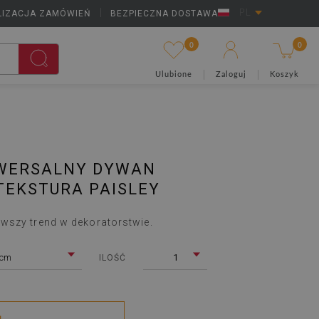
LIZACJA ZAMÓWIEŃ
|
BEZPIECZNA DOSTAWA
PL
0
0
Ulubione
Zaloguj
Koszyk
WERSALNY DYWAN
TEKSTURA PAISLEY
wszy trend w dekoratorstwie.
 cm
1
ILOŚĆ