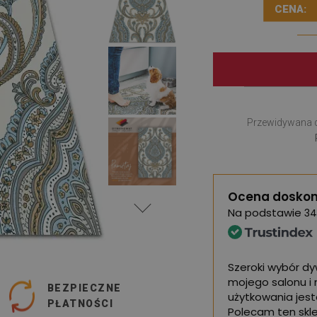
CENA:
Przewidywana 
Ocena doskon
Na podstawie
34
dywanów, jestem jak najbardziej
Szeroki wybór d
mojego salonu i 
BEZPIECZNE
użytkowania jes
PŁATNOŚCI
Polecam ten skle