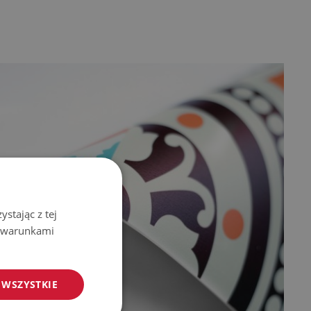
stając z tej
z warunkami
 WSZYSTKIE