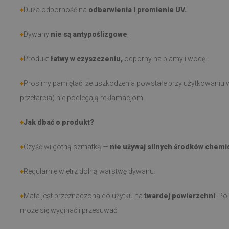
♦
Duża odporność na
odbarwienia i promienie UV.
♦
Dywany
nie są antypoślizgowe
;
♦
Produkt
łatwy w czyszczeniu,
odporny na plamy i wodę.
♦
Prosimy pamiętać, że uszkodzenia powstałe przy użytkowaniu w
przetarcia) nie podlegają reklamacjom.
♦
Jak dbać o produkt?
♦
Czyść wilgotną szmatką —
nie używaj silnych środków chemi
♦
Regularnie wietrz dolną warstwę dywanu.
♦
Mata jest przeznaczona do użytku na
twardej powierzchni
. Po
może się wyginać i przesuwać.