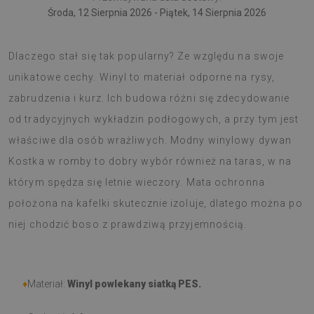
Środa, 12 Sierpnia 2026 - Piątek, 14 Sierpnia 2026
Dywan winylowy to nowoczesny trend w wystroju wnętrz.
Dlaczego stał się tak popularny? Ze względu na swoje
unikatowe cechy. Winyl to materiał odporne na rysy,
zabrudzenia i kurz. Ich budowa różni się zdecydowanie
od tradycyjnych wykładzin podłogowych, a przy tym jest
właściwe dla osób wrażliwych. Modny winylowy dywan
Kostka w romby to dobry wybór również na taras, w na
którym spędza się letnie wieczory. Mata ochronna
położona na kafelki skutecznie izoluje, dlatego można po
niej chodzić boso z prawdziwą przyjemnością.
♦
Materiał:
Winyl powlekany siatką PES.