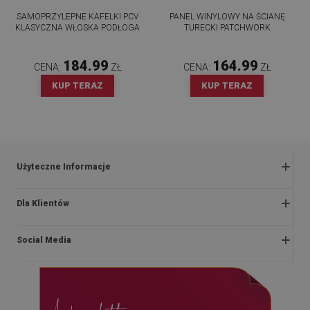
SAMOPRZYLEPNE KAFELKI PCV
PANEL WINYLOWY NA ŚCIANĘ
KLASYCZNA WŁOSKA PODŁOGA
TURECKI PATCHWORK
184.99
164.99
CENA:
ZŁ
CENA:
ZŁ
KUP TERAZ
KUP TERAZ
Użyteczne Informacje
Zwroty i reklamacje
Dla Klientów
Regulaminy promocji
O nas
Polityka prywatności i cookies
Social Media
Instrukcje montażu
Regulamin
Blog
Dostawa
facebook
Kontakt
Płatności
instagram