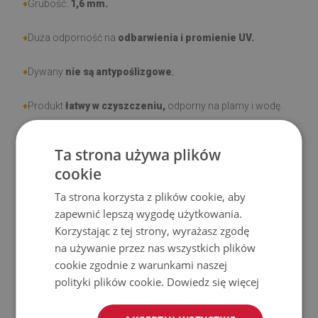
♦
Grubość:
1,6 mm.
♦
Duża odporność na
odbarwienia i promienie UV.
♦
Dywany
nie są antypoślizgowe
;
♦
Produkt
łatwy w czyszczeniu,
odporny na plamy i wodę.
♦
Prosimy pamiętać, że uszkodzenia powstałe przy
Ta strona używa plików
użytkowaniu wynikające z upływu czasu (np. przetarcia) nie
cookie
podlegają reklamacjom.
Ta strona korzysta z plików cookie, aby
zapewnić lepszą wygodę użytkowania.
♦
Jak dbać o produkt?
Korzystając z tej strony, wyrażasz zgodę
na używanie przez nas wszystkich plików
♦
Czyść wilgotną szmatką —
nie używaj silnych środków
cookie zgodnie z warunkami naszej
chemicznych.
polityki plików cookie.
Dowiedz się więcej
♦
Regularnie wietrz dolną warstwę dywanu.