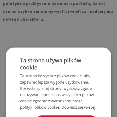
położyć na praktycznie dowolnym podłożu, dzięki
czemu szybko zmienimy wystrój wnętrza i nadamy mu
nowego charakteru.
Materiał
Ta strona używa plików
cookie
♦
Wymiar panelu: 100x50 cm
♦
Grubość panelu: 1,6 mm
Ta strona korzysta z plików cookie, aby
♦
Materiał: Winyl wzmocniony siatką PES z klejem
zapewnić lepszą wygodę użytkowania.
Korzystając z tej strony, wyrażasz zgodę
Zastosowanie
na używanie przez nas wszystkich plików
cookie zgodnie z warunkami naszej
♦
Wnętrza pomieszczeń;
polityki plików cookie.
Dowiedz się więcej
♦
Ściany, podłogi, sufity;