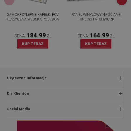
SAMOPRZYLEPNE KAFELKI PCV
PANEL WINYLOWY NA ŚCIANĘ
KLASYCZNA WŁOSKA PODŁOGA
TURECKI PATCHWORK
184.99
164.99
CENA:
ZŁ
CENA:
ZŁ
KUP TERAZ
KUP TERAZ
Użyteczne Informacje
Zwroty i reklamacje
Dla Klientów
Regulaminy promocji
O nas
Polityka prywatności i cookies
Social Media
Instrukcje montażu
Regulamin
Blog
Dostawa
facebook