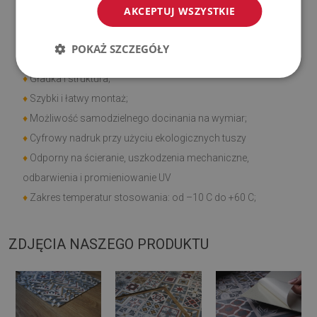
AKCEPTUJ WSZYSTKIE
♦
Może być naklejony na panele, kafelki, metal czy farbę.
Cechy produktu
POKAŻ SZCZEGÓŁY
♦
Gładka i struktura;
♦
Szybki i łatwy montaż;
♦
Możliwość samodzielnego docinania na wymiar;
♦
Cyfrowy nadruk przy użyciu ekologicznych tuszy
♦
Odporny na ścieranie, uszkodzenia mechaniczne,
odbarwienia i promieniowanie UV
♦
Zakres temperatur stosowania: od –10 C do +60 C;
ZDJĘCIA NASZEGO PRODUKTU