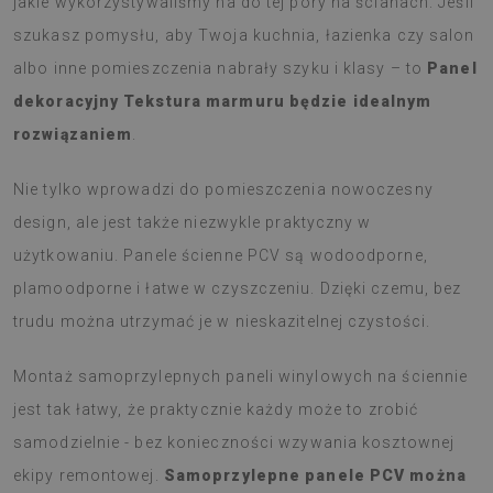
jakie wykorzystywaliśmy na do tej pory na ścianach. Jeśli
szukasz pomysłu, aby Twoja kuchnia, łazienka czy salon
albo inne pomieszczenia nabrały szyku i klasy – to
Panel
dekoracyjny Tekstura marmuru będzie idealnym
rozwiązaniem
.
Nie tylko wprowadzi do pomieszczenia nowoczesny
design, ale jest także niezwykle praktyczny w
użytkowaniu. Panele ścienne PCV są wodoodporne,
plamoodporne i łatwe w czyszczeniu. Dzięki czemu, bez
trudu można utrzymać je w nieskazitelnej czystości.
Montaż samoprzylepnych paneli winylowych na ściennie
jest tak łatwy, że praktycznie każdy może to zrobić
samodzielnie - bez konieczności wzywania kosztownej
ekipy remontowej.
Samoprzylepne panele PCV można