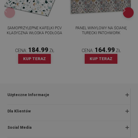
SAMOPRZYLEPNE KAFELKI PCV
PANEL WINYLOWY NA ŚCIANĘ
KLASYCZNA WŁOSKA PODŁOGA
TURECKI PATCHWORK
184.99
164.99
CENA:
ZŁ
CENA:
ZŁ
KUP TERAZ
KUP TERAZ
Użyteczne Informacje
Zwroty i reklamacje
Dla Klientów
Regulaminy promocji
O nas
Polityka prywatności i cookies
Social Media
Instrukcje montażu
Regulamin