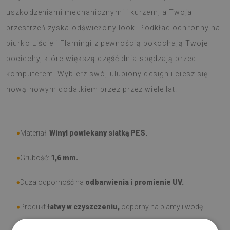
uszkodzeniami mechanicznymi i kurzem, a Twoja
przestrzeń zyska odświeżony look. Podkład ochronny na
biurko Liście i Flamingi z pewnością pokochają Twoje
pociechy, które większą część dnia spędzają przed
komputerem. Wybierz swój ulubiony design i ciesz się
nową nowym dodatkiem przez przez wiele lat.
♦
Materiał:
Winyl powlekany siatką PES.
♦
Grubość:
1,6 mm
.
♦
Duża odporność na
odbarwienia i promienie UV.
♦
Produkt
łatwy w czyszczeniu,
odporny na plamy i wodę.