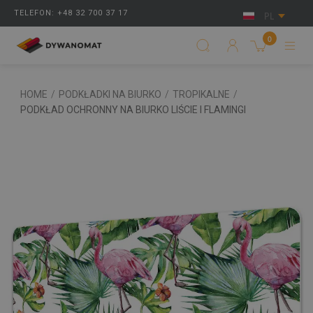
TELEFON: +48 32 700 37 17
PL
0
HOME
/
PODKŁADKI NA BIURKO
/
TROPIKALNE
/
PODKŁAD OCHRONNY NA BIURKO LIŚCIE I FLAMINGI