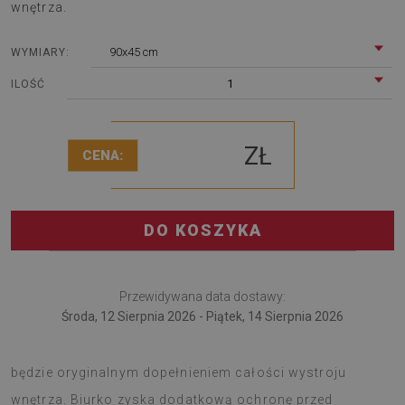
wnętrza.
90x45 cm
WYMIARY:
1
ILOŚĆ
ZŁ
CENA:
DO KOSZYKA
Przewidywana data dostawy:
Środa, 12 Sierpnia 2026 - Piątek, 14 Sierpnia 2026
Podkładka na biurko to wielofunkcyjny gadżet, który
będzie oryginalnym dopełnieniem całości wystroju
wnętrza. Biurko zyska dodatkową ochronę przed