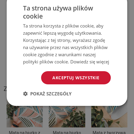
♦
Prosimy pamiętać, że uszkodzenia powstałe przy
Ta strona używa plików
użytkowaniu wynikające z upływu czasu (np. przetarcia) nie
cookie
podlegają reklamacjom.
Ta strona korzysta z plików cookie, aby
♦
Jak dbać o produkt?
zapewnić lepszą wygodę użytkowania.
Korzystając z tej strony, wyrażasz zgodę
♦
Czyść wilgotną szmatką —
nie używaj silnych środków
na używanie przez nas wszystkich plików
cookie zgodnie z warunkami naszej
chemicznych.
polityki plików cookie.
Dowiedz się więcej
♦
Regularnie wietrz dolną warstwę podkładki.
AKCEPTUJ WSZYSTKIE
ZDJĘCIA NASZEGO PRODUKTU
POKAŻ SZCZEGÓŁY
Mata na biurko z
Mata na biurko
Mata z tworzywa