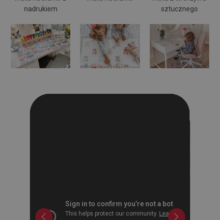
nadrukiem
sztucznego