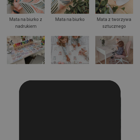
Mata na biurko z
Mata na biurko
Mata z tworzywa
nadrukiem
sztucznego