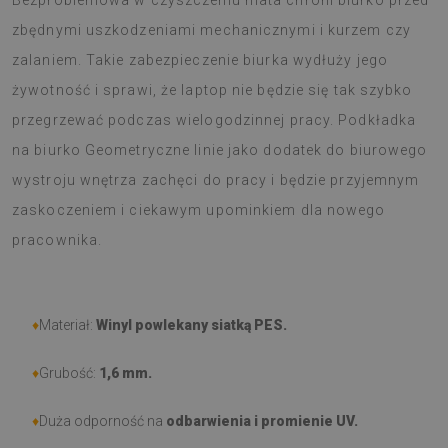
Bezproblemowa w czyszczeniu mata chroni biurko przed
zbędnymi uszkodzeniami mechanicznymi i kurzem czy
zalaniem. Takie zabezpieczenie biurka wydłuży jego
żywotność i sprawi, że laptop nie będzie się tak szybko
przegrzewać podczas wielogodzinnej pracy. Podkładka
na biurko Geometryczne linie jako dodatek do biurowego
wystroju wnętrza zachęci do pracy i będzie przyjemnym
zaskoczeniem i ciekawym upominkiem dla nowego
pracownika.
♦
Materiał:
Winyl powlekany siatką PES.
♦
Grubość:
1,6 mm
.
♦
Duża odporność na
odbarwienia i promienie UV.