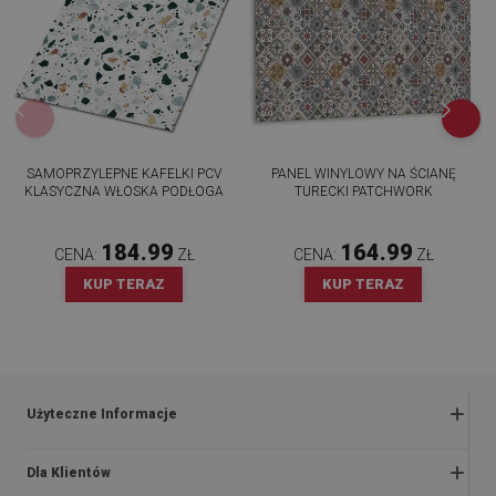
SAMOPRZYLEPNE KAFELKI PCV
PANEL WINYLOWY NA ŚCIANĘ
KLASYCZNA WŁOSKA PODŁOGA
TURECKI PATCHWORK
184.99
164.99
CENA:
ZŁ
CENA:
ZŁ
KUP TERAZ
KUP TERAZ
Użyteczne Informacje
Zwroty i reklamacje
Dla Klientów
Regulaminy promocji