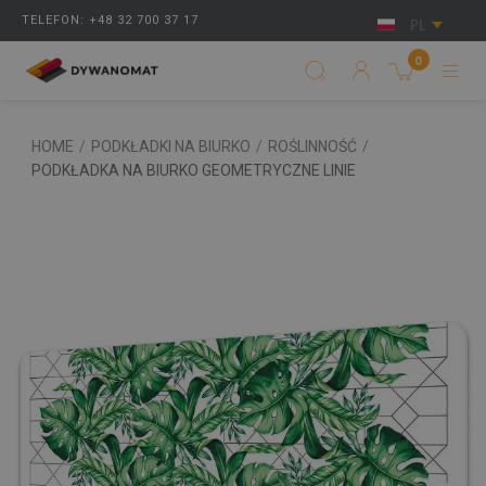
TELEFON: +48 32 700 37 17
PL
0
HOME
/
PODKŁADKI NA BIURKO
/
ROŚLINNOŚĆ
/
PODKŁADKA NA BIURKO GEOMETRYCZNE LINIE