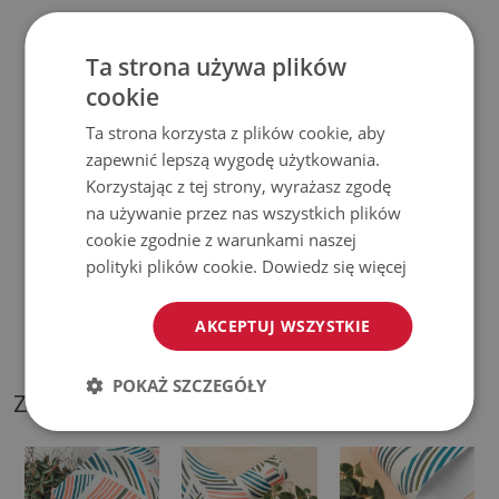
♦
Produkt
łatwy w czyszczeniu,
odporny na plamy i wodę.
Ta strona używa plików
♦
Prosimy pamiętać, że uszkodzenia powstałe przy
cookie
użytkowaniu wynikające z upływu czasu (np. przetarcia) nie
Ta strona korzysta z plików cookie, aby
podlegają reklamacjom.
zapewnić lepszą wygodę użytkowania.
Korzystając z tej strony, wyrażasz zgodę
♦
Jak dbać o produkt?
na używanie przez nas wszystkich plików
cookie zgodnie z warunkami naszej
♦
Czyść wilgotną szmatką —
nie używaj silnych środków
polityki plików cookie.
Dowiedz się więcej
chemicznych.
AKCEPTUJ WSZYSTKIE
♦
Regularnie wietrz dolną warstwę podkładki.
POKAŻ SZCZEGÓŁY
ZDJĘCIA NASZEGO PRODUKTU