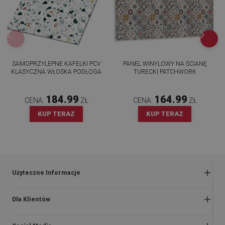
SAMOPRZYLEPNE KAFELKI PCV
PANEL WINYLOWY NA ŚCIANĘ
KLASYCZNA WŁOSKA PODŁOGA
TURECKI PATCHWORK
184.99
164.99
CENA:
ZŁ
CENA:
ZŁ
KUP TERAZ
KUP TERAZ
Użyteczne Informacje
Zwroty i reklamacje
Dla Klientów
Regulaminy promocji
O nas
Polityka prywatności i cookies