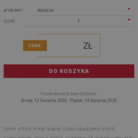
90x45 cm
WYMIARY:
1
ILOŚĆ
ZŁ
CENA:
DO KOSZYKA
Przewidywana data dostawy:
Środa, 12 Sierpnia 2026 - Piątek, 14 Sierpnia 2026
Podkładka na biurko przyda się pracującym w trybie
home office. Kiedy więcej czasu spędzamy przed