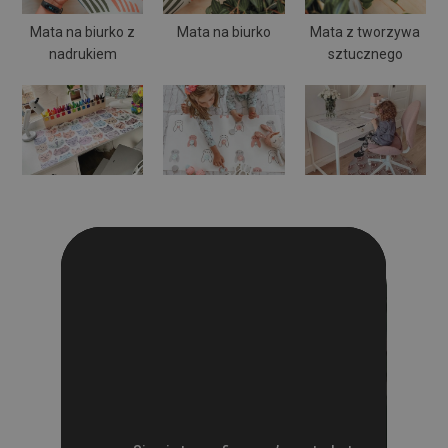
Mata na biurko z
Mata na biurko
Mata z tworzywa
nadrukiem
sztucznego