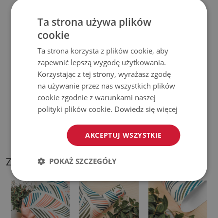
♦
Prosimy pamiętać, że uszkodzenia powstałe przy
Ta strona używa plików
cookie
użytkowaniu wynikające z upływu czasu (np. przetarcia) nie
podlegają reklamacjom.
Ta strona korzysta z plików cookie, aby
zapewnić lepszą wygodę użytkowania.
♦
Jak dbać o produkt?
Korzystając z tej strony, wyrażasz zgodę
na używanie przez nas wszystkich plików
♦
Czyść wilgotną szmatką —
nie używaj silnych środków
cookie zgodnie z warunkami naszej
chemicznych.
polityki plików cookie.
Dowiedz się więcej
♦
Regularnie wietrz dolną warstwę podkładki.
AKCEPTUJ WSZYSTKIE
ZDJĘCIA NASZEGO PRODUKTU
POKAŻ SZCZEGÓŁY