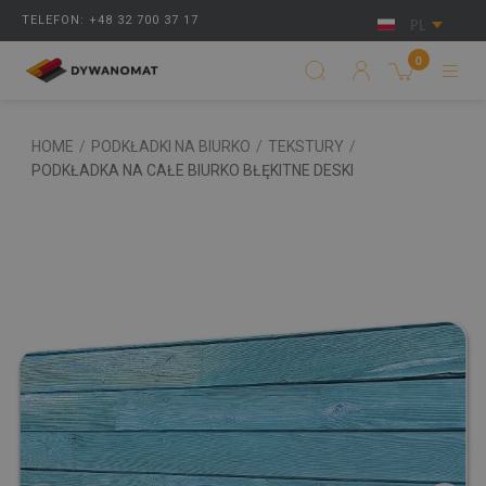
TELEFON: +48 32 700 37 17
PL
0
HOME
/
PODKŁADKI NA BIURKO
/
TEKSTURY
/
PODKŁADKA NA CAŁE BIURKO BŁĘKITNE DESKI