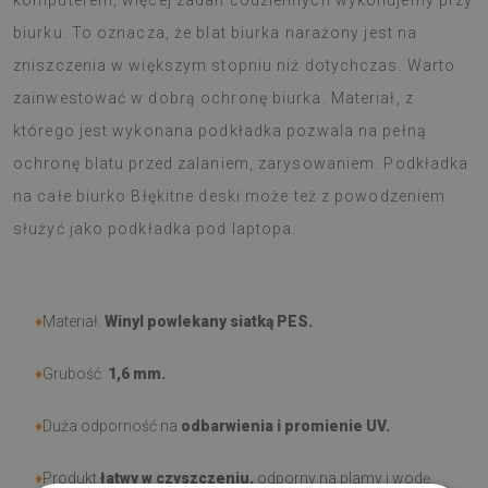
komputerem, więcej zadań codziennych wykonujemy przy
biurku. To oznacza, że blat biurka narażony jest na
zniszczenia w większym stopniu niż dotychczas. Warto
zainwestować w dobrą ochronę biurka. Materiał, z
którego jest wykonana podkładka pozwala na pełną
ochronę blatu przed zalaniem, zarysowaniem. Podkładka
na całe biurko Błękitne deski może też z powodzeniem
służyć jako podkładka pod laptopa.
♦
Materiał:
Winyl powlekany siatką PES.
♦
Grubość:
1,6 mm
.
♦
Duża odporność na
odbarwienia i promienie UV.
♦
Produkt
łatwy w czyszczeniu,
odporny na plamy i wodę.