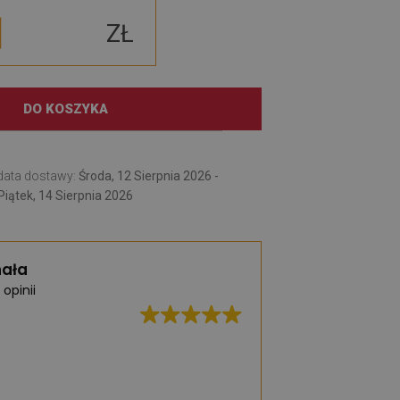
ZŁ
DO KOSZYKA
data dostawy:
Środa, 12 Sierpnia 2026 -
Piątek, 14 Sierpnia 2026
ała
 opinii
Świetna jakość, b
realizacja