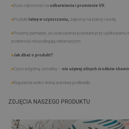
♦
Duża odporność na
odbarwienia i promienie UV.
♦
Produkt
łatwy w czyszczeniu,
odporny na plamy i wodę.
♦
Prosimy pamiętać, że uszkodzenia powstałe przy użytkowaniu w
przetarcia) nie podlegają reklamacjom.
♦
Jak dbać o produkt?
♦
Czyść wilgotną szmatką —
nie używaj silnych środków chemi
♦
Regularnie wietrz dolną warstwę podkładki.
ZDJĘCIA NASZEGO PRODUKTU