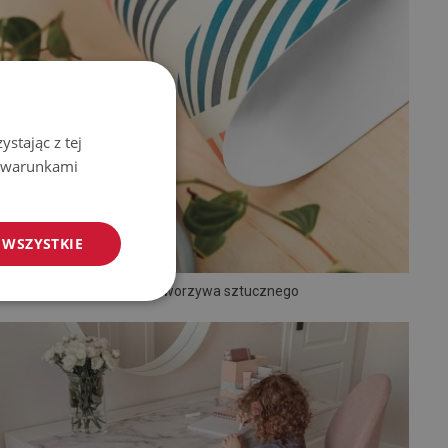
stając z tej
z warunkami
 WSZYSTKIE
Mata z tworzywa sztucznego