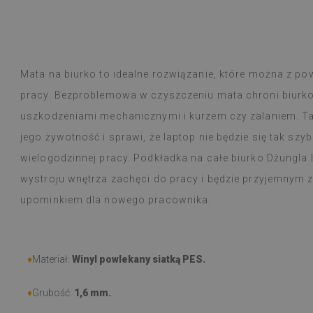
Płytki winylowe
Czytaj więcej
ogromny wybór 
alunska
wyborem
Beatrycz
emu
1 rok tem
Produkt dotarł 
Mata na biurko to idealne rozwiązanie, które można z 
informacją, by
pracy. Bezproblemowa w czyszczeniu mata chroni biurko
Montaż łatwy, o
trudności a efe
uszkodzeniami mechanicznymi i kurzem czy zalaniem. Ta
Jestem bardzo 
jego żywotność i sprawi, że laptop nie będzie się tak s
taka cienka nak
wielogodzinnej pracy. Podkładka na całe biurko Dżungla 
W użytkowaniu j
natężeniu goto
wystroju wnętrza zachęci do pracy i będzie przyjemnym 
nie zauważyłam 
upominkiem dla nowego pracownika.
przeciera się w
czy zachlapie.
Polecam
♦
Materiał:
Winyl powlekany siatką PES.
♦
Grubość:
1,6 mm
.