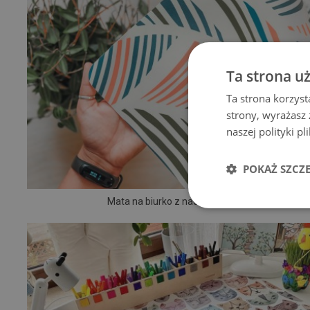
Ta strona u
Ta strona korzyst
strony, wyrażasz
naszej polityki p
POKAŻ SZCZ
Mata na biurko z nadrukiem