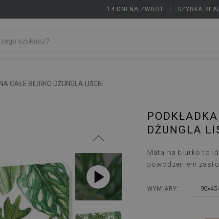
14 DNI NA ZWROT
|
SZYBKA REA
A CAŁE BIURKO DŻUNGLA LIŚCIE
PODKŁADKA 
DŻUNGLA LI
Mata na biurko to i
powodzeniem zasto
90x45
WYMIARY: