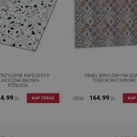
RZYLEPNE KAFELKI PCV
PANEL WINYLOWY NA ŚCI
LASYCZNA WŁOSKA
TURECKI PATCHWORK
PODŁOGA
4.99
164.99
KUP TERAZ
KUP
ZŁ
CENA:
ZŁ