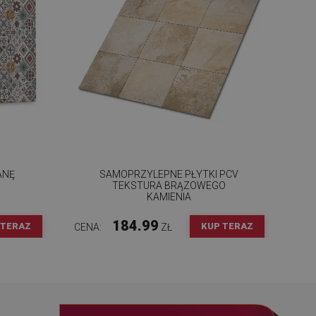
ANĘ
SAMOPRZYLEPNE PŁYTKI PCV
TEKSTURA BRĄZOWEGO
KAMIENIA
184.99
 TERAZ
KUP TERAZ
CENA:
ZŁ