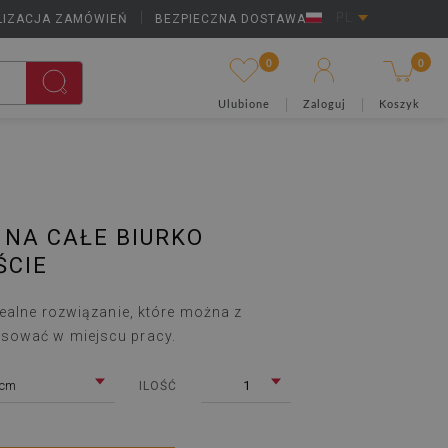
LIZACJA ZAMÓWIEŃ
|
BEZPIECZNA DOSTAWA
PL
0
0
Ulubione
Zaloguj
Koszyk
NA CAŁE BIURKO
ŚCIE
dealne rozwiązanie, które można z
sować w miejscu pracy.
 cm
1
ILOŚĆ