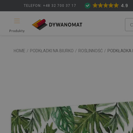
4.9
TELEFON: +48 32 700 37 17
Produkty
HOME
/
PODKŁADKI NA BIURKO
/
ROŚLINNOŚĆ
/
PODKŁADKA N