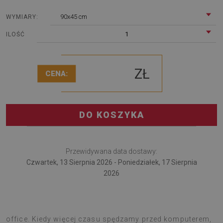
90x45 cm
WYMIARY:
1
ILOŚĆ
ZŁ
CENA:
DO KOSZYKA
Przewidywana data dostawy:
Czwartek, 13 Sierpnia 2026 - Poniedziałek, 17 Sierpnia
2026
Mata na biurko przyda się pracującym w trybie home
office. Kiedy więcej czasu spędzamy przed komputerem,