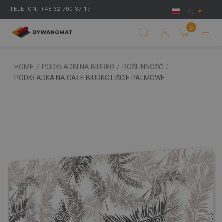
TELEFON: +48 32 700 37 17
PL
0
HOME
/
PODKŁADKI NA BIURKO
/
ROŚLINNOŚĆ
/
PODKŁADKA NA CAŁE BIURKO LIŚCIE PALMOWE