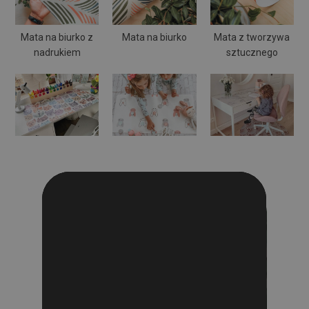
Mata na biurko z
Mata na biurko
Mata z tworzywa
nadrukiem
sztucznego