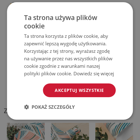
♦
Produkt
łatwy w czyszczeniu,
odporny na plamy i wodę.
Ta strona używa plików
♦
Prosimy pamiętać, że uszkodzenia powstałe przy
cookie
użytkowaniu wynikające z upływu czasu (np. przetarcia) nie
Ta strona korzysta z plików cookie, aby
podlegają reklamacjom.
zapewnić lepszą wygodę użytkowania.
Korzystając z tej strony, wyrażasz zgodę
♦
Jak dbać o produkt?
na używanie przez nas wszystkich plików
cookie zgodnie z warunkami naszej
♦
Czyść wilgotną szmatką —
nie używaj silnych środków
polityki plików cookie.
Dowiedz się więcej
chemicznych.
AKCEPTUJ WSZYSTKIE
♦
Regularnie wietrz dolną warstwę podkładki.
POKAŻ SZCZEGÓŁY
ZDJĘCIA NASZEGO PRODUKTU