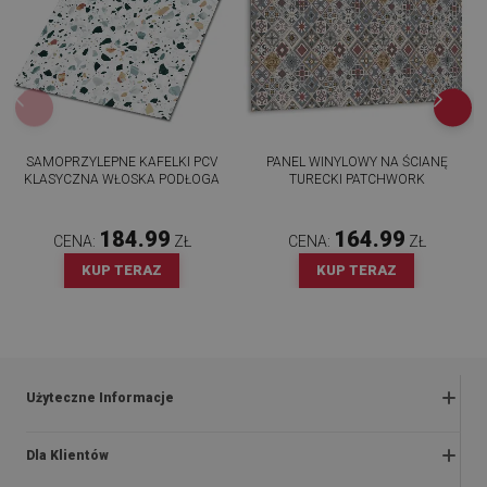
SAMOPRZYLEPNE KAFELKI PCV
PANEL WINYLOWY NA ŚCIANĘ
KLASYCZNA WŁOSKA PODŁOGA
TURECKI PATCHWORK
184.99
164.99
CENA:
ZŁ
CENA:
ZŁ
KUP TERAZ
KUP TERAZ
Użyteczne Informacje
Zwroty i reklamacje
Dla Klientów
Regulaminy promocji