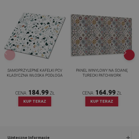
SAMOPRZYLEPNE KAFELKI PCV
PANEL WINYLOWY NA ŚCIANĘ
KLASYCZNA WŁOSKA PODŁOGA
TURECKI PATCHWORK
184.99
164.99
CENA:
ZŁ
CENA:
ZŁ
KUP TERAZ
KUP TERAZ
Użyteczne Informacje