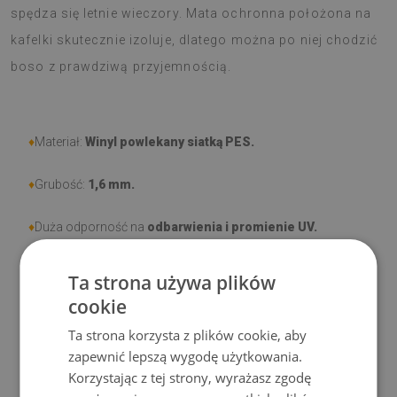
spędza się letnie wieczory. Mata ochronna położona na
kafelki skutecznie izoluje, dlatego można po niej chodzić
boso z prawdziwą przyjemnością.
♦
Materiał:
Winyl powlekany siatką PES.
♦
Grubość:
1,6 mm.
♦
Duża odporność na
odbarwienia i promienie UV.
♦
Dywany
nie są antypoślizgowe
;
Ta strona używa plików
cookie
♦
Produkt
łatwy w czyszczeniu,
odporny na plamy i wodę.
Ta strona korzysta z plików cookie, aby
♦
Prosimy pamiętać, że uszkodzenia powstałe przy
zapewnić lepszą wygodę użytkowania.
Korzystając z tej strony, wyrażasz zgodę
użytkowaniu wynikające z upływu czasu (np. przetarcia) nie