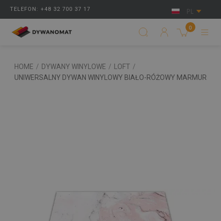
TELEFON: +48 32 700 37 17
PL
0
HOME
/
DYWANY WINYLOWE
/
LOFT
/
UNIWERSALNY DYWAN WINYLOWY BIAŁO-RÓŻOWY MARMUR