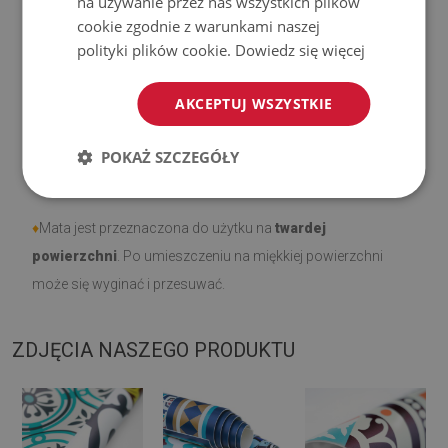
na używanie przez nas wszystkich plików
podlegają reklamacjom.
cookie zgodnie z warunkami naszej
polityki plików cookie.
Dowiedz się więcej
♦
Jak dbać o produkt?
AKCEPTUJ WSZYSTKIE
♦
Czyść wilgotną szmatką —
nie używaj silnych środków
chemicznych.
POKAŻ SZCZEGÓŁY
♦
Regularnie wietrz dolną warstwę dywanu.
♦
Mata jest przeznaczona do użytku na
twardej
powierzchni
. Po umieszczeniu na miękkiej powierzchni
może się wyginać i przesuwać.
ZDJĘCIA NASZEGO PRODUKTU