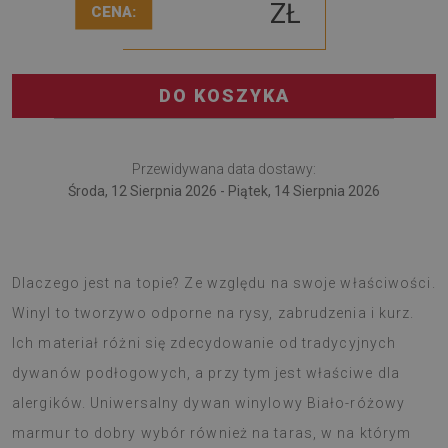
ZŁ
CENA:
DO KOSZYKA
Przewidywana data dostawy:
Środa, 12 Sierpnia 2026 - Piątek, 14 Sierpnia 2026
Dywan winylowy to świeży trend w wystroju wnętrz.
Dlaczego jest na topie? Ze względu na swoje właściwości.
Winyl to tworzywo odporne na rysy, zabrudzenia i kurz.
Ich materiał różni się zdecydowanie od tradycyjnych
dywanów podłogowych, a przy tym jest właściwe dla
alergików. Uniwersalny dywan winylowy Biało-różowy
marmur to dobry wybór również na taras, w na którym