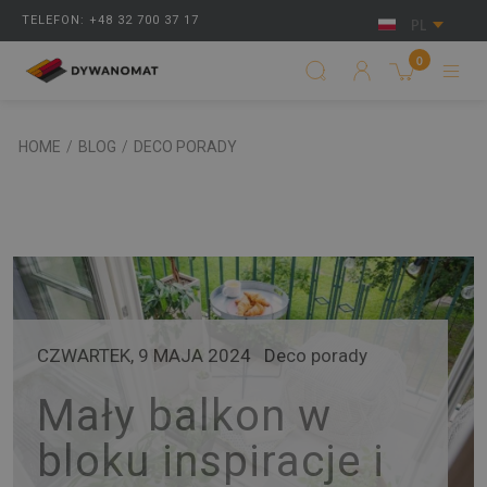
TELEFON: +48 32 700 37 17
PL
0
HOME
/
BLOG
/
DECO PORADY
CZWARTEK, 9 MAJA 2024
Deco porady
Mały balkon w
bloku inspiracje i