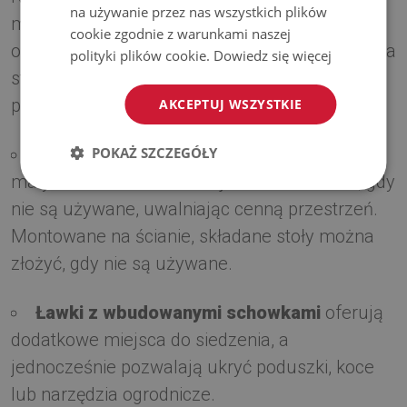
na używanie przez nas wszystkich plików
może być wyzwaniem, dlatego dobór
cookie zgodnie z warunkami naszej
odpowiednich mebli ma kluczowe znaczenie dla
polityki plików cookie.
Dowiedz się więcej
stworzenia wygodnej przestrzeni. Oto kilka
praktycznych rozwiązań jak urządzić balkon:
AKCEPTUJ WSZYSTKIE
POKAŻ SZCZEGÓŁY
Składane meble
to przełom w przypadku
małych balkonów. Można je łatwo schować, gdy
nie są używane, uwalniając cenną przestrzeń.
Montowane na ścianie, składane stoły można
złożyć, gdy nie są używane.
Ławki z wbudowanymi schowkami
oferują
dodatkowe miejsca do siedzenia, a
jednocześnie pozwalają ukryć poduszki, koce
lub narzędzia ogrodnicze.