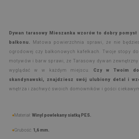
o zadowolona.
akość, piękny wzór.
a.
a M
Dominika
emu
1 rok tem
lecam :)
Dywan tarasowy Mieszanka wzorów to dobry pomysł 
balkonu.
Matowa powierzchnia sprawi, że nie będzies
ogrodowej czy balkonowych kafelkach. Twoje stopy do
motywów i barw sprawi, że Tarasowy dywan zewnętrzny
wyglądać w w każdym miejscu.
Czy w Twoim dom
skandynawski, znajdziesz swój ulubiony detal i wz
wnętrza i zachwyć swoich domowników i gości ciekaw
♦
Materiał:
Winyl powlekany siatką PES.
♦
Grubość:
1,6 mm.