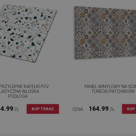
RZYLEPNE KAFELKI PCV
PANEL WINYLOWY NA ŚCI
LASYCZNA WŁOSKA
TURECKI PATCHWORK
PODŁOGA
4.99
164.99
KUP TERAZ
KUP
ZŁ
CENA:
ZŁ