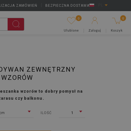
LIZACJA ZAMÓWIEŃ
|
BEZPIECZNA DOSTAWA
PL
0
0
Ulubione
Zaloguj
Koszyk
DYWAN ZEWNĘTRZNY
 WZORÓW
eszanka wzorów to dobry pomysł na
tarasu czy balkonu.
 cm
1
ILOŚĆ