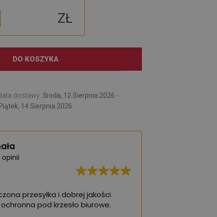
ZŁ
DO KOSZYKA
data dostawy:
Środa, 12 Sierpnia 2026 -
Piątek, 14 Sierpnia 2026
ała
 opinii
zona przesyłka i dobrej jakości
Dostałem więcej ni
ochronna pod krzesło biurowe.
czuję się wykorzys
przy najbliższej oka