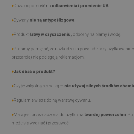
♦
Duża odporność na
odbarwienia i promienie UV.
♦
Dywany
nie są antypoślizgowe
;
♦
Produkt
łatwy w czyszczeniu,
odporny na plamy i wodę.
♦
Prosimy pamiętać, że uszkodzenia powstałe przy użytkowaniu w
przetarcia) nie podlegają reklamacjom.
♦
Jak dbać o produkt?
♦
Czyść wilgotną szmatką —
nie używaj silnych środków chemi
♦
Regularnie wietrz dolną warstwę dywanu.
♦
Mata jest przeznaczona do użytku na
twardej powierzchni
. Po
może się wyginać i przesuwać.