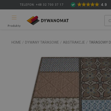
4.9
TELEFON: +48 32 700 37 17
Produkty
HOME
/
DYWANY TARASOWE
/
ABSTRAKCJE
/
TARASOWY D