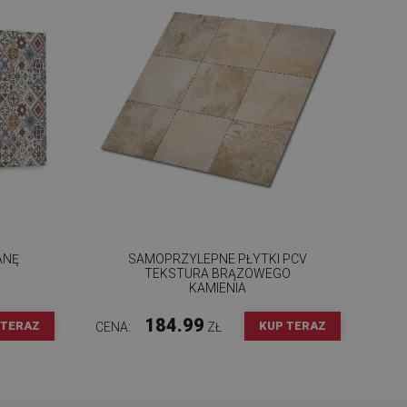
ANĘ
SAMOPRZYLEPNE PŁYTKI PCV
TEKSTURA BRĄZOWEGO
KAMIENIA
184.99
 TERAZ
KUP TERAZ
CENA:
ZŁ