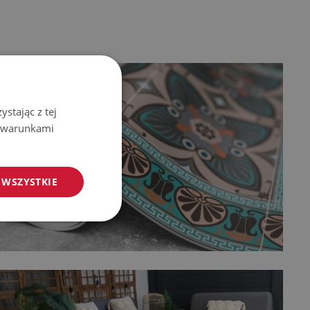
stając z tej
z warunkami
 WSZYSTKIE