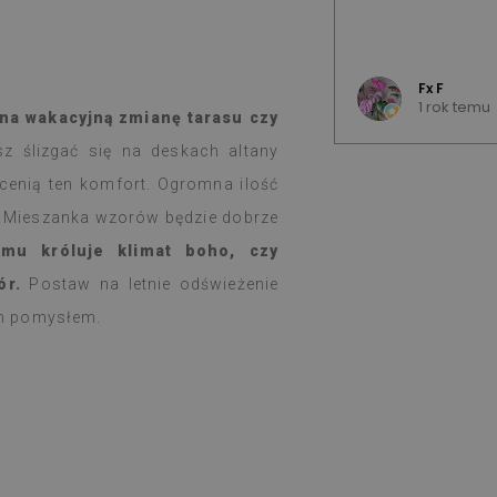
 K
Fx F
u
1 rok temu
na wakacyjną zmianę tarasu czy
z ślizgać się na deskach altany
cenią ten komfort. Ogromna ilość
 Mieszanka wzorów będzie dobrze
u króluje klimat boho, czy
ór.
Postaw na letnie odświeżenie
ym pomysłem.