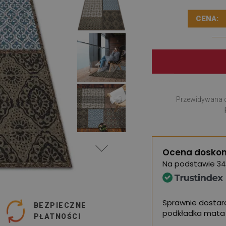
CENA:
Przewidywana 
Ocena doskon
Na podstawie
34
, bogaty wybór wzorów i Szybka
Sprawnie dostarc
BEZPIECZNE
podkładka mata 
PŁATNOŚCI