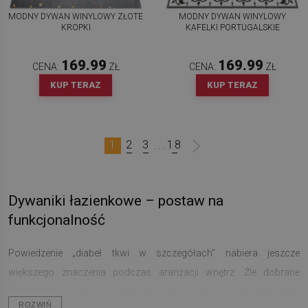
MODNY DYWAN WINYLOWY ZŁOTE
MODNY DYWAN WINYLOWY
KROPKI
KAFELKI PORTUGALSKIE
169.99
169.99
CENA:
ZŁ
CENA:
ZŁ
KUP TERAZ
KUP TERAZ
1
2
3
18
...
Dywaniki łazienkowe – postaw na
funkcjonalność
Powiedzenie „diabeł tkwi w szczegółach” nabiera jeszcze
większego znaczenia podczas aranżacji wnętrz. Źle dobrane
dodatki mogą całkowicie zaburzyć całość. Czasami jednak to jeden
ROZWIŃ