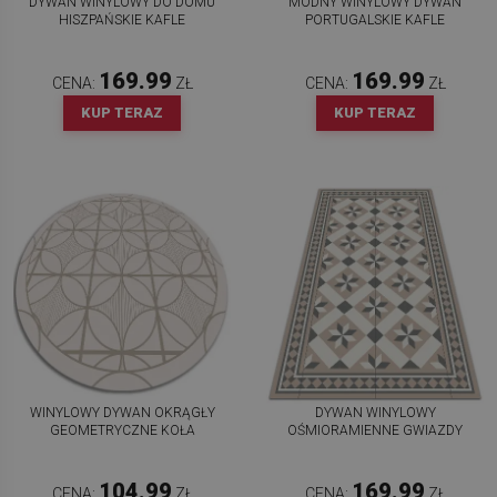
DYWAN WINYLOWY DO DOMU
MODNY WINYLOWY DYWAN
HISZPAŃSKIE KAFLE
PORTUGALSKIE KAFLE
169.99
169.99
CENA:
ZŁ
CENA:
ZŁ
KUP TERAZ
KUP TERAZ
WINYLOWY DYWAN OKRĄGŁY
DYWAN WINYLOWY
GEOMETRYCZNE KOŁA
OŚMIORAMIENNE GWIAZDY
104.99
169.99
CENA:
ZŁ
CENA:
ZŁ