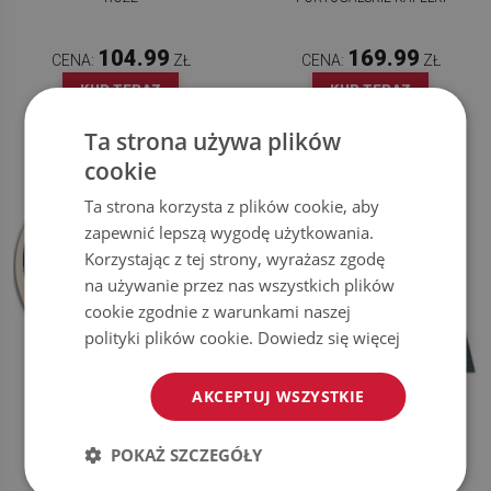
104.99
169.99
CENA:
ZŁ
CENA:
ZŁ
KUP TERAZ
KUP TERAZ
Ta strona używa plików
cookie
Ta strona korzysta z plików cookie, aby
zapewnić lepszą wygodę użytkowania.
Korzystając z tej strony, wyrażasz zgodę
na używanie przez nas wszystkich plików
cookie zgodnie z warunkami naszej
polityki plików cookie.
Dowiedz się więcej
MODNY WINYLOWY DYWAN
MODNY DYWAN WINYLOWY
AKCEPTUJ WSZYSTKIE
OKRĄGŁY WEWNĘTRZNY
RETRO DESIGN
KONTUROWE LIŚCIE
POKAŻ SZCZEGÓŁY
104.99
169.99
CENA:
ZŁ
CENA:
ZŁ