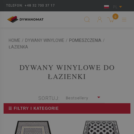
TELEFON: +48 32 700 37 17
PL
0
HOME
/
DYWANY WINYLOWE
/
POMIESZCZENIA
/
ŁAZIENKA
DYWANY WINYLOWE DO
ŁAZIENKI
SORTUJ:
Bestsellery
☰ FILTRY I KATEGORIE