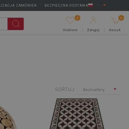
LIZACJA ZAMÓWIEŃ
|
BEZPIECZNA DOSTAWA
PL
0
0
Ulubione
Zaloguj
Koszyk
SORTUJ:
Bestsellery