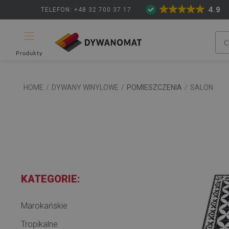
4.9
TELEFON: +48 32 700 37 17
Produkty
HOME
/
DYWANY WINYLOWE
/
POMIESZCZENIA
/
SALON
KATEGORIE:
Marokańskie
Tropikalne