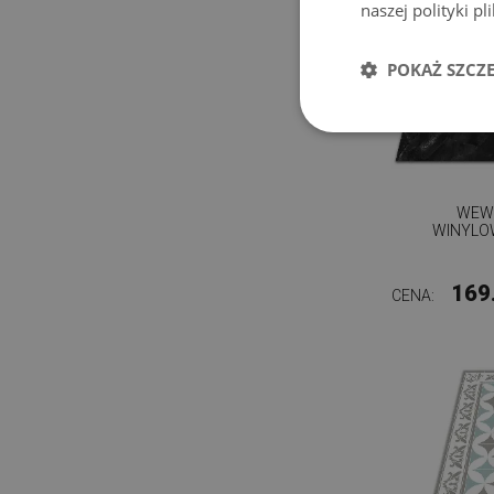
naszej polityki p
POKAŻ SZCZ
WEW
WINYLO
169
CENA: