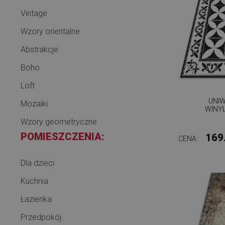
Vintage
Wzory orientalne
Abstrakcje
Boho
Loft
UNI
Mozaiki
WINY
Wzory geometryczne
POMIESZCZENIA:
169
CENA:
Dla dzieci
Kuchnia
Łazienka
Przedpokój