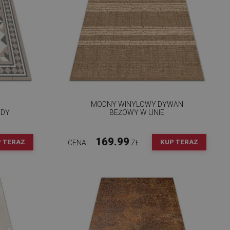
MODNY WINYLOWY DYWAN
ZDY
BEŻOWY W LINIE
169.99
 TERAZ
KUP TERAZ
CENA:
ZŁ