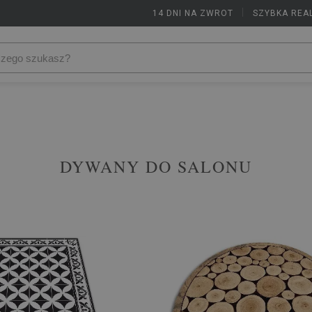
14 DNI NA ZWROT
|
SZYBKA REA
DYWANY DO SALONU