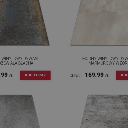
 WINYLOWY DYWAN
MODNY WINYLOWY DY
DZEWIAŁA BLACHA
MARMUROWY WZÓR
.99
169.99
KUP TERAZ
KUP
ZŁ
CENA:
ZŁ