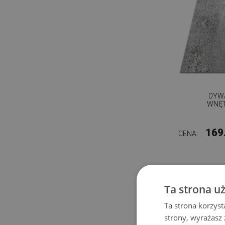
DYW
WNĘT
169
CENA:
Ta strona u
Ta strona korzyst
strony, wyrażasz