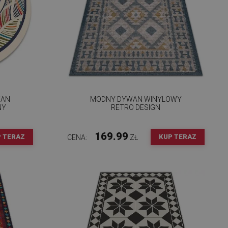
WAN
MODNY DYWAN WINYLOWY
NY
RETRO DESIGN
169.99
 TERAZ
KUP TERAZ
CENA:
ZŁ