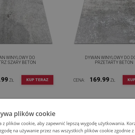
AN WINYLOWY DO
DYWAN WINYLOWY DO 
RZ SZARY BETON
PRZETARTY BETON
.99
169.99
KUP TERAZ
KUP
ZŁ
CENA:
ZŁ
żywa plików cookie
a z plików cookie, aby zapewnić lepszą wygodę użytkowania. Korzy
 zgodę na używanie przez nas wszystkich plików cookie zgodnie 