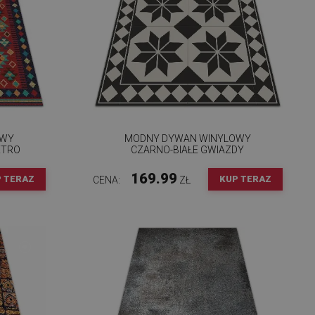
OWY
MODNY DYWAN WINYLOWY
ETRO
CZARNO-BIAŁE GWIAZDY
169.99
 TERAZ
KUP TERAZ
CENA:
ZŁ