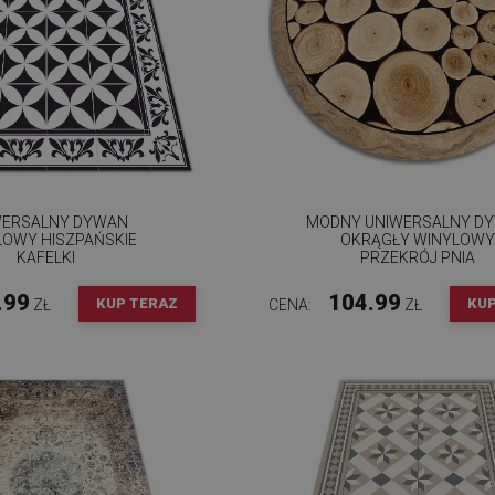
WERSALNY DYWAN
MODNY UNIWERSALNY D
LOWY HISZPAŃSKIE
OKRĄGŁY WINYLOW
KAFELKI
PRZEKRÓJ PNIA
.99
104.99
KUP TERAZ
KUP
ZŁ
CENA:
ZŁ