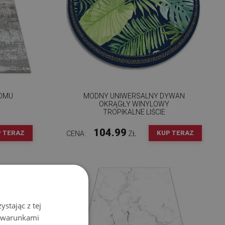
DOMU
MODNY UNIWERSALNY DYWAN
OKRĄGŁY WINYLOWY
TROPIKALNE LIŚCIE
104.99
 TERAZ
KUP TERAZ
CENA:
ZŁ
stając z tej
z warunkami