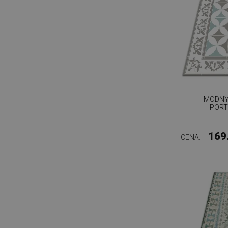
MODNY
PORT
169
CENA: