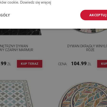
lików cookie.
Dowiedz się więcej
EGÓŁY
AKCEPTUJ
NĘTRZNY DYWAN
DYWAN OKRĄGŁY WINY
WY CZARNY MARMUR
RÓŻE
.99
104.99
KUP TERAZ
KUP
ZŁ
CENA:
ZŁ