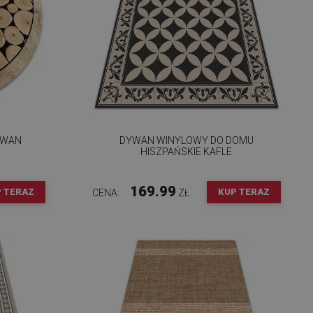
YWAN
DYWAN WINYLOWY DO DOMU
Y
HISZPAŃSKIE KAFLE
169.99
 TERAZ
KUP TERAZ
CENA:
ZŁ