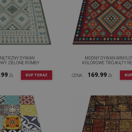
NĘTRZNY DYWAN
MODNY DYWAN WINYL
OWY ZIELONE ROMBY
KOLOROWE TRÓJKĄTY R
.99
169.99
KUP TERAZ
KUP
ZŁ
CENA:
ZŁ