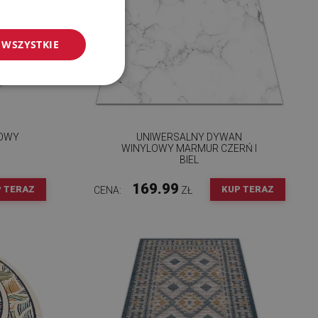
 WSZYSTKIE
LOWY
UNIWERSALNY DYWAN
WINYLOWY MARMUR CZERŃ I
BIEL
169.99
 TERAZ
KUP TERAZ
CENA:
ZŁ