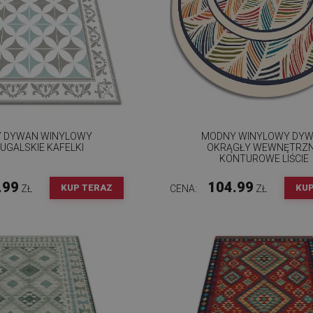
 DYWAN WINYLOWY
MODNY WINYLOWY DY
UGALSKIE KAFELKI
OKRĄGŁY WEWNĘTRZ
KONTUROWE LIŚCIE
.99
104.99
KUP TERAZ
KUP
ZŁ
CENA:
ZŁ