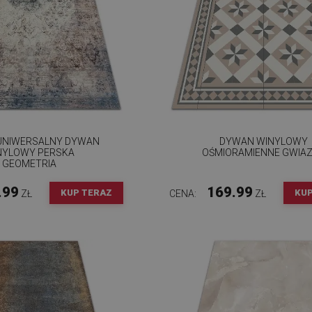
UNIWERSALNY DYWAN
DYWAN WINYLOWY
NYLOWY PERSKA
OŚMIORAMIENNE GWIA
GEOMETRIA
.99
169.99
KUP TERAZ
KUP
ZŁ
CENA:
ZŁ