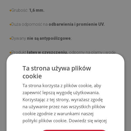
♦
Grubość:
1,6 mm.
♦
Duża odporność na
odbarwienia i promienie UV.
♦
Dywany
nie są antypoślizgowe
;
♦
Produkt
łatwy w czyszczeniu,
odporny na plamy i wodę.
Ta strona używa plików
♦
Prosimy pamiętać, że uszkodzenia powstałe przy
cookie
użytkowaniu wynikające z upływu czasu (np. przetarcia) nie
podlegają reklamacjom.
Ta strona korzysta z plików cookie, aby
zapewnić lepszą wygodę użytkowania.
♦
Jak dbać o produkt?
Korzystając z tej strony, wyrażasz zgodę
na używanie przez nas wszystkich plików
♦
Czyść wilgotną szmatką —
nie używaj silnych środków
cookie zgodnie z warunkami naszej
chemicznych.
polityki plików cookie.
Dowiedz się więcej