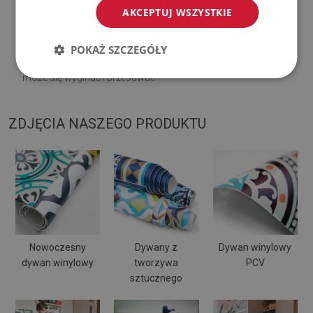
♦
Regularnie wietrz dolną warstwę dywanu.
AKCEPTUJ WSZYSTKIE
♦
Mata jest przeznaczona do użytku na
twardej
POKAŻ SZCZEGÓŁY
powierzchni
. Po umieszczeniu na miękkiej powierzchni
może się wyginać i przesuwać.
ZDJĘCIA NASZEGO PRODUKTU
Nowoczesny
Dywany z
Dywan winylowy
dywan winylowy
tworzywa
PCV
sztucznego