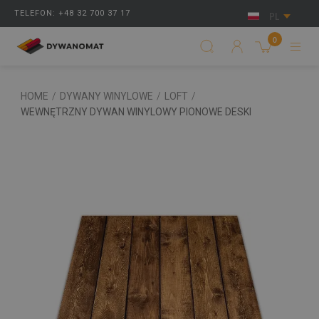
TELEFON: +48 32 700 37 17
PL
0
HOME
/
DYWANY WINYLOWE
/
LOFT
/
WEWNĘTRZNY DYWAN WINYLOWY PIONOWE DESKI