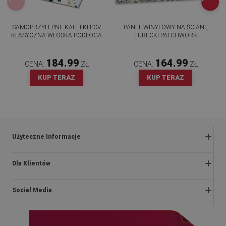
SAMOPRZYLEPNE KAFELKI PCV
PANEL WINYLOWY NA ŚCIANĘ
KLASYCZNA WŁOSKA PODŁOGA
TURECKI PATCHWORK
184.99
164.99
CENA:
ZŁ
CENA:
ZŁ
KUP TERAZ
KUP TERAZ
Użyteczne Informacje
Zwroty i reklamacje
Dla Klientów
Regulaminy promocji
O nas
Polityka prywatności i cookies
Social Media
Instrukcje montażu
Regulamin
Blog
Dostawa
facebook