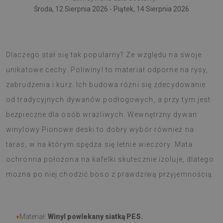
Środa, 12 Sierpnia 2026 - Piątek, 14 Sierpnia 2026
Dywan PCV to najnowszy trend w dekoratorstwie.
Dlaczego stał się tak popularny? Ze względu na swoje
unikatowe cechy. Poliwinyl to materiał odporne na rysy,
zabrudzenia i kurz. Ich budowa różni się zdecydowanie
od tradycyjnych dywanów podłogowych, a przy tym jest
bezpieczne dla osób wrażliwych. Wewnętrzny dywan
winylowy Pionowe deski to dobry wybór również na
taras, w na którym spędza się letnie wieczory. Mata
ochronna położona na kafelki skutecznie izoluje, dlatego
można po niej chodzić boso z prawdziwą przyjemnością.
♦
Materiał:
Winyl powlekany siatką PES.