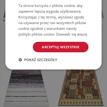
Ta strona korzysta z plików cookie, aby
zapewnić lepszą wygodę użytkowania.
Korzystając z tej strony, wyrażasz zgodę
WEWNĘTRZNY DYWAN WINYLOWY
MODNY UNIWERSALNY DYWAN
na używanie przez nas wszystkich plików
KRÓTKIE DESKI
WINYLOWY WZÓR PAWIE PIÓRA
cookie zgodnie z warunkami naszej
polityki plików cookie.
Dowiedz się więcej
169.99
169.99
CENA:
ZŁ
CENA:
ZŁ
KUP TERAZ
KUP TERAZ
AKCEPTUJ WSZYSTKIE
POKAŻ SZCZEGÓŁY