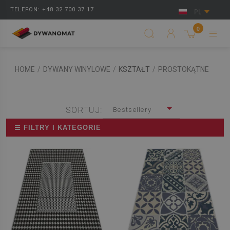
TELEFON: +48 32 700 37 17
PL
0
HOME
/
DYWANY WINYLOWE
/
KSZTAŁT
/
PROSTOKĄTNE
SORTUJ:
Bestsellery
☰ FILTRY I KATEGORIE