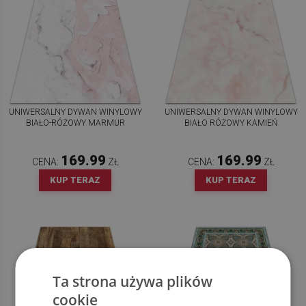
UNIWERSALNY DYWAN WINYLOWY
UNIWERSALNY DYWAN WINYLOWY
BIAŁO-RÓŻOWY MARMUR
BIAŁO RÓŻOWY KAMIEŃ
169.99
169.99
CENA:
ZŁ
CENA:
ZŁ
KUP TERAZ
KUP TERAZ
Ta strona używa plików
cookie