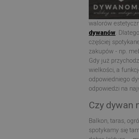
Piękne i orygina
walorów estetyczn
dywanów
. Dlateg
częściej spotykan
zakupów - np. mebl
Gdy już przychodz
wielkości, a funk
odpowiedniego d
odpowiedzi na naj
Czy dywan n
Balkon, taras, ogr
spotykamy się tam