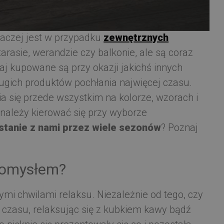
zach. Te modne dodatki oprócz swoich
naczej jest w przypadku
zewnętrznych
 tarasie, werandzie czy balkonie, ale są coraz
j kupowane są przy okazji jakichś innych
rugich produktów pochłania najwięcej czasu.
a się przede wszystkim na kolorze, wzorach i
 należy kierować się przy wyborze
stanie z nami przez wiele sezonów
? Poznaj
 pomysłem?
ymi chwilami relaksu. Niezależnie od tego, czy
 czasu, relaksując się z kubkiem kawy bądź