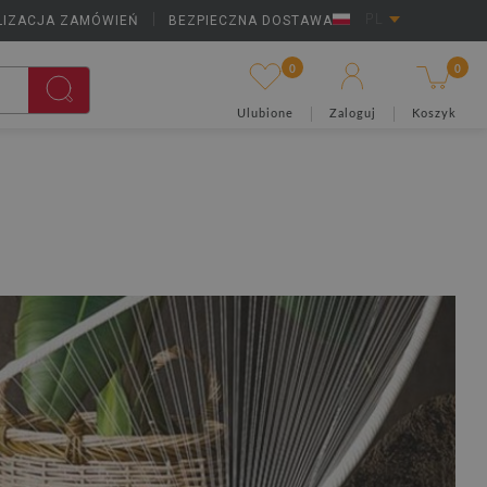
LIZACJA ZAMÓWIEŃ
|
BEZPIECZNA DOSTAWA
PL
0
0
Ulubione
Zaloguj
Koszyk