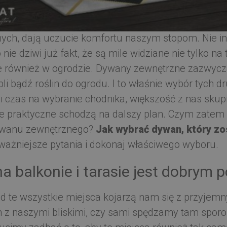
lne dywany
są od zawsze pożądane w naszych wnętr
ych, dają uczucie komfortu naszym stopom. Nie i
o nie dziwi już fakt, że są mile widziane nie tylko na
e również w ogrodzie. Dywany zewnętrzne zazwycza
i bądź roślin do ogrodu. I to właśnie wybór tych d
i czas na wybranie chodnika, większość z nas skupi
cje praktyczne schodzą na dalszy plan. Czym zatem
ywanu zewnętrznego?
Jak wybrać dywan, który zo
ważniejsze pytania i dokonaj właściwego wyboru.
a balkonie i tarasie jest dobrym
ód te wszystkie miejsca kojarzą nam się z przyjemn
 z naszymi bliskimi, czy sami spędzamy tam sporo