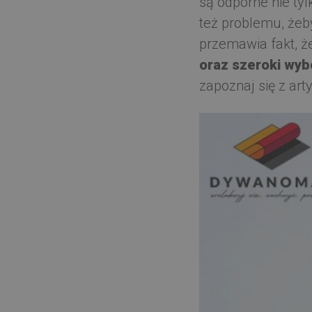
są odporne nie ty
też problemu, żeb
przemawia fakt, ż
oraz szeroki wyb
zapoznaj się z art