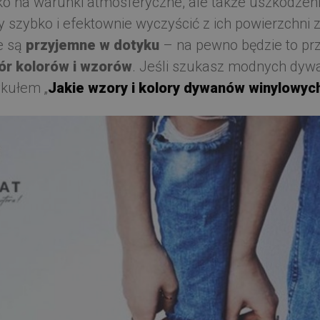
lko na warunki atmosferyczne, ale także uszkodz
y szybko i efektownie wyczyścić z ich powierzchni 
e są
przyjemne w dotyku
– na pewno będzie to prz
ór kolorów i wzorów
. Jeśli szukasz modnych dyw
ykułem „
Jakie wzory i kolory dywanów winylowych