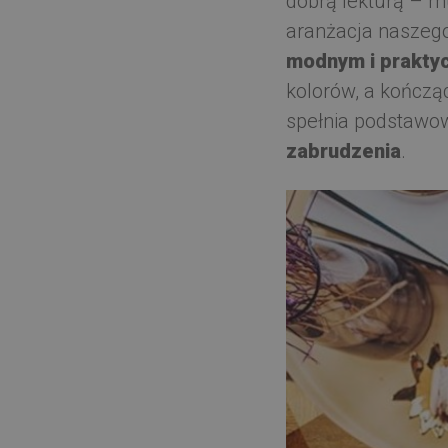
dobrą lekturą – mu
aranżacja naszego
modnym i prakt
kolorów, a kończą
spełnia podstawowy
zabrudzenia
.