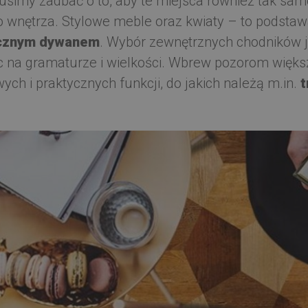
simy zadbać o to, aby te miejsca również tak samo 
 wnętrza. Stylowe meble oraz kwiaty – to podstawa
ycznym dywanem
. Wybór zewnętrznych chodników 
c na gramaturze i wielkości. Wbrew pozorom więks
ch i praktycznych funkcji, do jakich należą m.in.
t