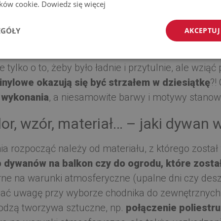
lików cookie.
Dowiedz się więcej
ój taras stylowym i funkcjonal
EGÓŁY
AKCEPTUJ
 betonowe płyty na balkonie czy tarasie to najczęs
 gdy spędzamy sporo czasu na świeżym powietrzu 
tylko o to, żeby było ładnie i przytulnie, ale wzi
nylowe okazują się być strzałem w dziesiątkę
?!
 wykonania
, a niesamowite barwy i motywy stanow
lor, wzór, materiał… – jaki dywan 
a rozpocząć należy od materiału, z którego zosta
dywanów na balkon czy do ogrodu, które został
e na warunki atmosferyczne (upalne dni czy deszcz
ać uwagę przy wyborze chodnika do zewnętrznych
odzą tworzywa sztuczne, np.
połączenie poliestr