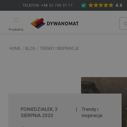
4.9
TELEFON: +48 32 700 37 17
Produkty
HOME
/
BLOG
/
TRENDY I INSPIRACJE
PONIEDZIAŁEK, 3
|
Trendy i
SIERPNIA 2020
inspiracje