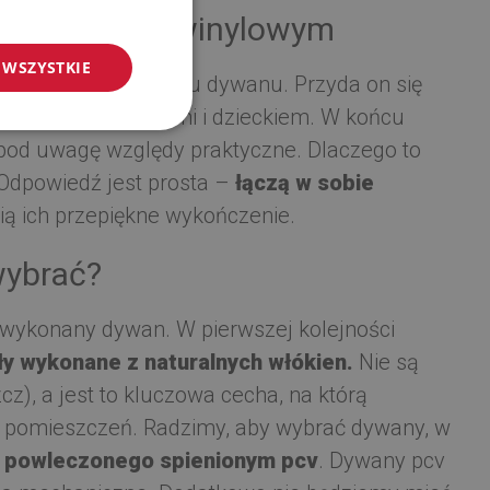
nych dywanem winylowym
 WSZYSTKIE
tszy impuls do zakupu dywanu. Przyda on się
z naszymi znajomymi i dzieckiem. W końcu
ąć pod uwagę względy praktyczne. Dlaczego to
 Odpowiedź jest prosta –
łączą w sobie
ią ich przepiękne wykończenie.
wybrać?
ł wykonany dywan. W pierwszej kolejności
y wykonane z naturalnych włókien.
Nie są
), a jest to kluczowa cecha, na którą
 pomieszczeń. Radzimy, aby wybrać dywany, w
u powleczonego spienionym pcv
. Dywany pcv