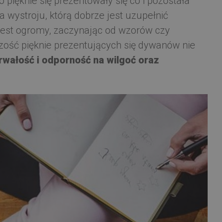
pięknie się prezentowały się co i pozostała
 wystroju, którą dobrze jest uzupełnić
jest ogromy, zaczynając od wzorów czy
zość pięknie prezentujących się dywanów nie
rwałość i odporność na wilgoć oraz