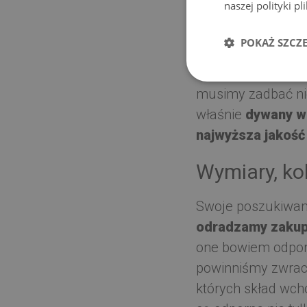
naszej polityki p
Udekoruj sw
POKAŻ SZCZ
Brzydka podłoga i
także w sytuacji,
musimy zadbać nie 
właśnie
dywany wi
najwyższa jakość
Wymiary, ko
Swoje poszukiwani
odradzamy zakup 
one bowiem odporn
powinniśmy zwrac
których skład wch