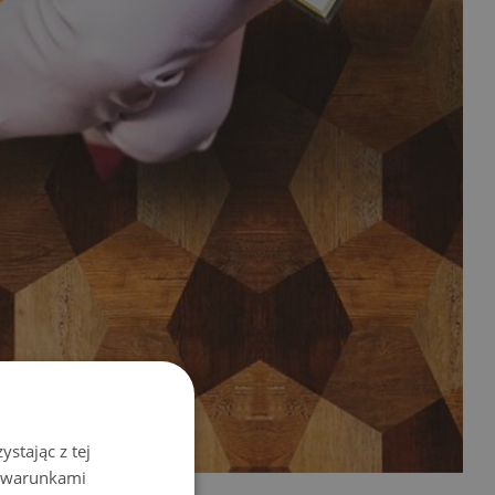
stając z tej
z warunkami