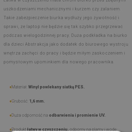
Łatwa w czyszczeniu mata chroni biurko przed zbędnymi
uszkodzeniami mechanicznymi i kurzem czy zalaniem.
Takie zabezpieczenie biurka wydłuży jego żywotność i
sprawi, że laptop nie będzie się tak szybko przegrzewać
podczas wielogodzinnej pracy. Duża podkładka na biurko
dla dzieci Abstrakcja jako dodatek do biurowego wystroju
wnętrza zachęci do pracy i będzie miłym zaskoczeniem i
pomysłowym upominkiem dla nowego pracownika.
♦
Materiał:
Winyl powlekany siatką PES.
♦
Grubość:
1,6 mm
.
♦
Duża odporność na
odbarwienia i promienie UV.
♦
Produkt
łatwy w czyszczeniu,
odporny na plamy i wodę.