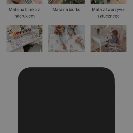
Mata na biurko z
Mata na biurko
Mata z tworzywa
nadrukiem
sztucznego