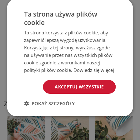
♦
Prosimy pamiętać, że uszkodzenia powstałe przy
Ta strona używa plików
cookie
użytkowaniu wynikające z upływu czasu (np. przetarcia) nie
podlegają reklamacjom.
Ta strona korzysta z plików cookie, aby
zapewnić lepszą wygodę użytkowania.
♦
Jak dbać o produkt?
Korzystając z tej strony, wyrażasz zgodę
na używanie przez nas wszystkich plików
♦
Czyść wilgotną szmatką —
nie używaj silnych środków
cookie zgodnie z warunkami naszej
chemicznych.
polityki plików cookie.
Dowiedz się więcej
♦
Regularnie wietrz dolną warstwę podkładki.
AKCEPTUJ WSZYSTKIE
ZDJĘCIA NASZEGO PRODUKTU
POKAŻ SZCZEGÓŁY