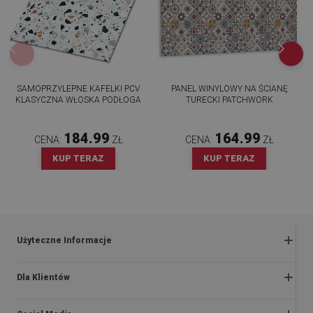
SAMOPRZYLEPNE KAFELKI PCV
PANEL WINYLOWY NA ŚCIANĘ
KLASYCZNA WŁOSKA PODŁOGA
TURECKI PATCHWORK
184.99
164.99
CENA:
ZŁ
CENA:
ZŁ
KUP TERAZ
KUP TERAZ
Użyteczne Informacje
Zwroty i reklamacje
Dla Klientów
Regulaminy promocji
O nas
Polityka prywatności i cookies