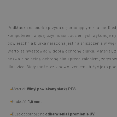
Płytki winylowe
Czytaj więcej
ogromny wybór 
alunska
wyborem
Beatrycz
emu
1 rok tem
Produkt dotarł 
informacją, by
Podkładka na biurko przyda się pracującym zdalnie. Kie
Montaż łatwy, o
komputerem, więcej czynności codziennych wykonujemy p
trudności a efe
Jestem bardzo 
powierzchnia biurka narażona jest na zniszczenia w wię
taka cienka nak
Warto zainwestować w dobrą ochronę biurka. Materiał, z
W użytkowaniu j
natężeniu goto
pozwala na pełną ochronę blatu przed zalaniem, zaryso
nie zauważyłam 
dla dzieci Biały może też z powodzeniem służyć jako po
przeciera się w
czy zachlapie.
Polecam
♦
Materiał:
Winyl powlekany siatką PES.
♦
Grubość:
1,6 mm
.
♦
Duża odporność na
odbarwienia i promienie UV.