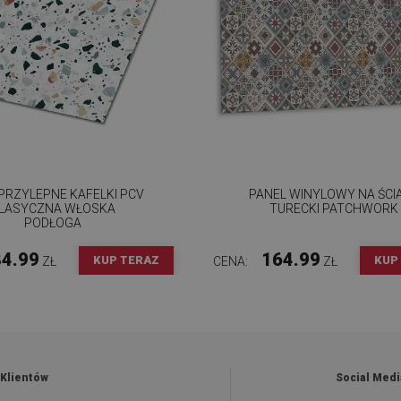
RZYLEPNE KAFELKI PCV
PANEL WINYLOWY NA ŚCI
LASYCZNA WŁOSKA
TURECKI PATCHWORK
PODŁOGA
4.99
164.99
KUP TERAZ
KUP
ZŁ
CENA:
ZŁ
 Klientów
Social Medi