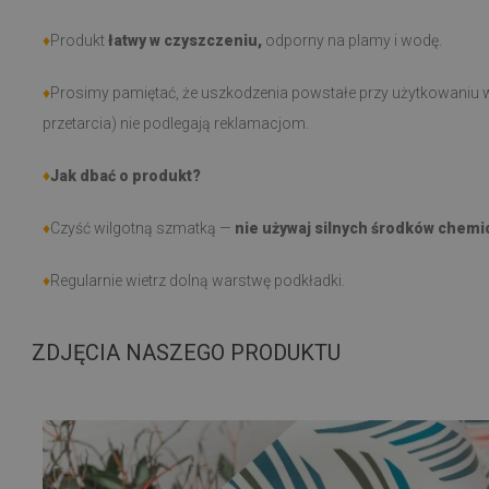
♦
Produkt
łatwy w czyszczeniu,
odporny na plamy i wodę.
♦
Prosimy pamiętać, że uszkodzenia powstałe przy użytkowaniu w
przetarcia) nie podlegają reklamacjom.
♦
Jak dbać o produkt?
♦
Czyść wilgotną szmatką —
nie używaj silnych środków chemi
♦
Regularnie wietrz dolną warstwę podkładki.
ZDJĘCIA NASZEGO PRODUKTU