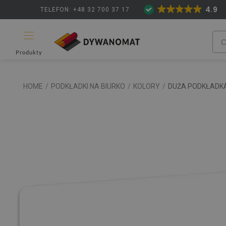
4.9
TELEFON: +48 32 700 37 17
Produkty
HOME
/
PODKŁADKI NA BIURKO
/
KOLORY
/
DUŻA PODKŁADKA 