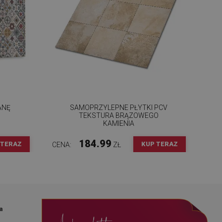
ANĘ
SAMOPRZYLEPNE PŁYTKI PCV
TEKSTURA BRĄZOWEGO
KAMIENIA
184.99
 TERAZ
KUP TERAZ
CENA:
ZŁ
a