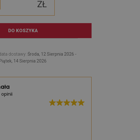
ZŁ
DO KOSZYKA
data dostawy:
Środa, 12 Sierpnia 2026 -
Piątek, 14 Sierpnia 2026
ała
 opinii
Świetna jakość, b
realizacja