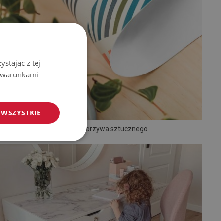
stając z tej
z warunkami
 WSZYSTKIE
Mata z tworzywa sztucznego