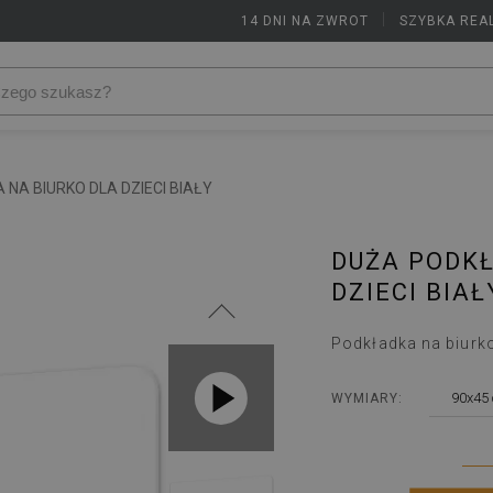
14 DNI NA ZWROT
|
SZYBKA REA
NA BIURKO DLA DZIECI BIAŁY
DUŻA PODKŁ
DZIECI BIAŁ
Podkładka na biurko
90x45
WYMIARY: