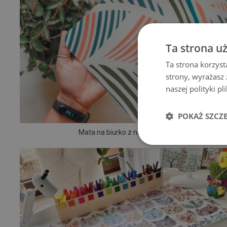
Ta strona u
Ta strona korzyst
strony, wyrażasz
naszej polityki p
POKAŻ SZCZ
Mata na biurko z nadrukiem