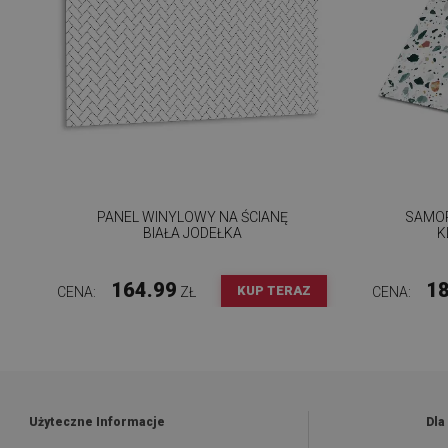
PANEL WINYLOWY NA ŚCIANĘ
SAMOP
BIAŁA JODEŁKA
K
164.99
18
KUP TERAZ
CENA:
ZŁ
CENA:
Użyteczne Informacje
Dla