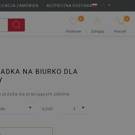
LIZACJA ZAMÓWIEŃ
|
BEZPIECZNA DOSTAWA
PL
0
0
Ulubione
Zaloguj
Koszyk
ADKA NA BIURKO DLA
Y
 przyda się pracującym zdalnie.
 cm
1
ILOŚĆ