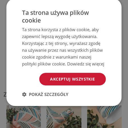
♦
Prosimy pamiętać, że uszkodzenia powstałe przy
Ta strona używa plików
użytkowaniu wynikające z upływu czasu (np. przetarcia) nie
cookie
podlegają reklamacjom.
Ta strona korzysta z plików cookie, aby
zapewnić lepszą wygodę użytkowania.
♦
Jak dbać o produkt?
Korzystając z tej strony, wyrażasz zgodę
na używanie przez nas wszystkich plików
♦
Czyść wilgotną szmatką —
nie używaj silnych środków
cookie zgodnie z warunkami naszej
chemicznych.
polityki plików cookie.
Dowiedz się więcej
♦
Regularnie wietrz dolną warstwę podkładki.
AKCEPTUJ WSZYSTKIE
ZDJĘCIA NASZEGO PRODUKTU
POKAŻ SZCZEGÓŁY