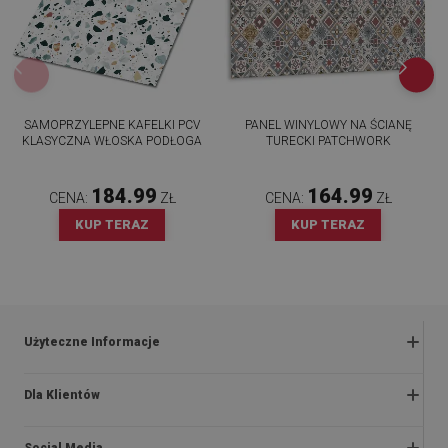
SAMOPRZYLEPNE KAFELKI PCV
PANEL WINYLOWY NA ŚCIANĘ
KLASYCZNA WŁOSKA PODŁOGA
TURECKI PATCHWORK
184.99
164.99
CENA:
ZŁ
CENA:
ZŁ
KUP TERAZ
KUP TERAZ
Użyteczne Informacje
Zwroty i reklamacje
Dla Klientów
Regulaminy promocji
O nas
Polityka prywatności i cookies