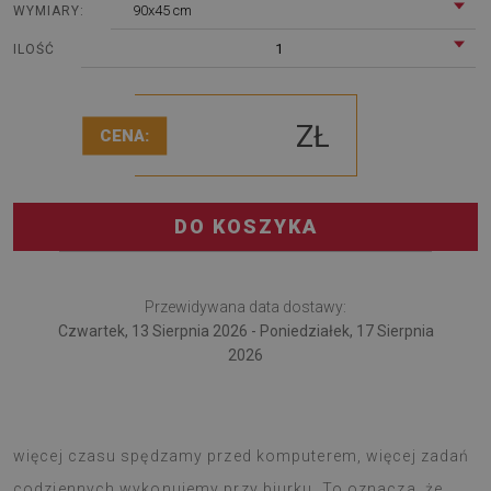
90x45 cm
WYMIARY:
1
ILOŚĆ
ZŁ
CENA:
DO KOSZYKA
Przewidywana data dostawy:
Czwartek, 13 Sierpnia 2026 - Poniedziałek, 17 Sierpnia
2026
Mata na biurko przyda się pracującym zdalnie. Kiedy
więcej czasu spędzamy przed komputerem, więcej zadań
codziennych wykonujemy przy biurku. To oznacza, że