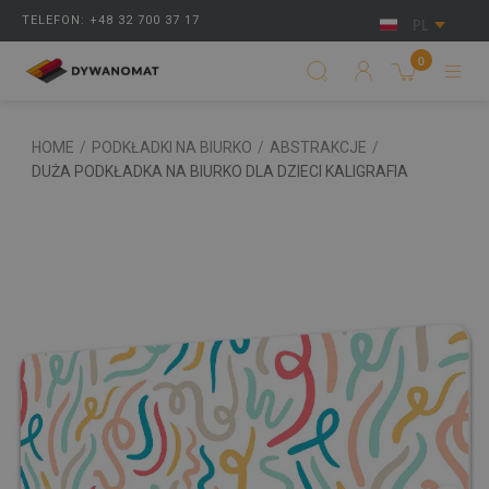
TELEFON: +48 32 700 37 17
PL
0
HOME
/
PODKŁADKI NA BIURKO
/
ABSTRAKCJE
/
DUŻA PODKŁADKA NA BIURKO DLA DZIECI KALIGRAFIA