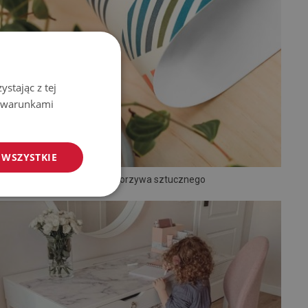
stając z tej
z warunkami
 WSZYSTKIE
Mata z tworzywa sztucznego