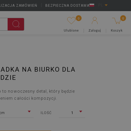
LIZACJA ZAMÓWIEŃ
|
BEZPIECZNA DOSTAWA
PL
0
0
Ulubione
Zaloguj
Koszyk
ADKA NA BIURKO DLA
ĘDZIE
 to nowoczesny detal, który będzie
eniem całości kompozycji.
 cm
1
ILOŚĆ