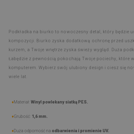
Płytki winylowe
Czytaj więcej
ogromny wybór 
alunska
wyborem
Beatrycz
emu
1 rok tem
Produkt dotarł 
Podkładka na biurko to nowoczesny detal, który będzie 
informacją, by
kompozycji. Biurko zyska dodatkową ochronę przed usz
Montaż łatwy, o
trudności a efe
kurzem, a Twoje wnętrze zyska świeży wygląd. Duża podkł
Jestem bardzo 
Łabędzie z pewnością pokochają Twoje pociechy, które w
taka cienka nak
komputerem. Wybierz swój ulubiony design i ciesz się 
W użytkowaniu j
natężeniu goto
wiele lat.
nie zauważyłam 
przeciera się w
czy zachlapie.
Polecam
♦
Materiał:
Winyl powlekany siatką PES.
♦
Grubość:
1,6 mm
.
♦
Duża odporność na
odbarwienia i promienie UV.