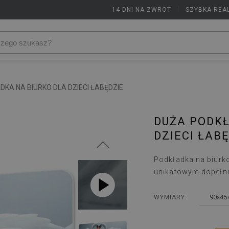
14 DNI NA ZWROT
|
SZYBKA REA
KA NA BIURKO DLA DZIECI ŁABĘDZIE
DUŻA PODKŁ
DZIECI ŁAB
Podkładka na biurko
unikatowym dopełni
90x45
WYMIARY: