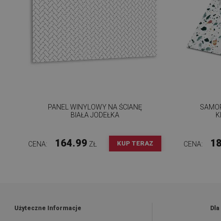
PANEL WINYLOWY NA ŚCIANĘ
SAMOP
BIAŁA JODEŁKA
K
164.99
18
KUP TERAZ
CENA:
ZŁ
CENA:
Użyteczne Informacje
Dla