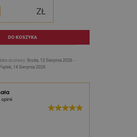
ZŁ
DO KOSZYKA
data dostawy:
Środa, 12 Sierpnia 2026 -
Piątek, 14 Sierpnia 2026
ała
 opinii
Świetna jakość, b
realizacja