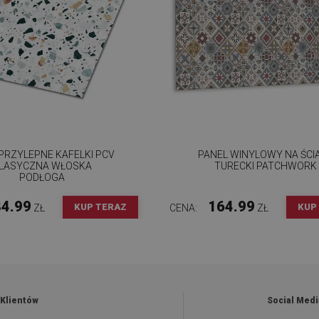
RZYLEPNE KAFELKI PCV
PANEL WINYLOWY NA ŚCI
LASYCZNA WŁOSKA
TURECKI PATCHWORK
PODŁOGA
4.99
164.99
KUP TERAZ
KUP
ZŁ
CENA:
ZŁ
 Klientów
Social Medi