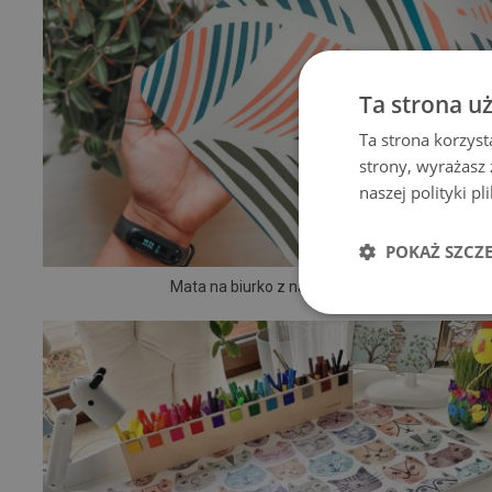
Ta strona u
Ta strona korzyst
strony, wyrażasz
naszej polityki p
POKAŻ SZCZ
Mata na biurko z nadrukiem