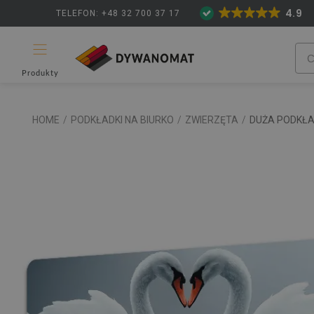
4.9
TELEFON: +48 32 700 37 17
Produkty
HOME
/
PODKŁADKI NA BIURKO
/
ZWIERZĘTA
/
DUŻA PODKŁAD