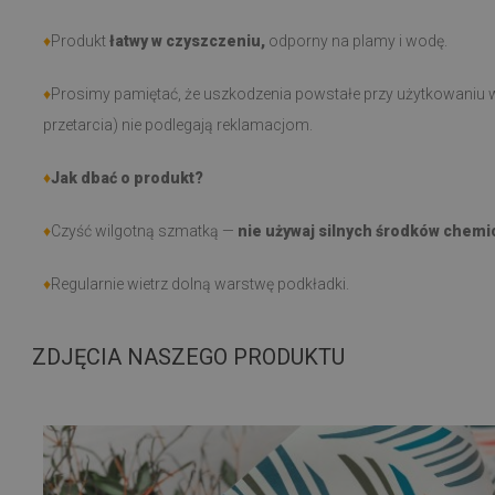
♦
Produkt
łatwy w czyszczeniu,
odporny na plamy i wodę.
♦
Prosimy pamiętać, że uszkodzenia powstałe przy użytkowaniu w
przetarcia) nie podlegają reklamacjom.
♦
Jak dbać o produkt?
♦
Czyść wilgotną szmatką —
nie używaj silnych środków chemi
♦
Regularnie wietrz dolną warstwę podkładki.
ZDJĘCIA NASZEGO PRODUKTU