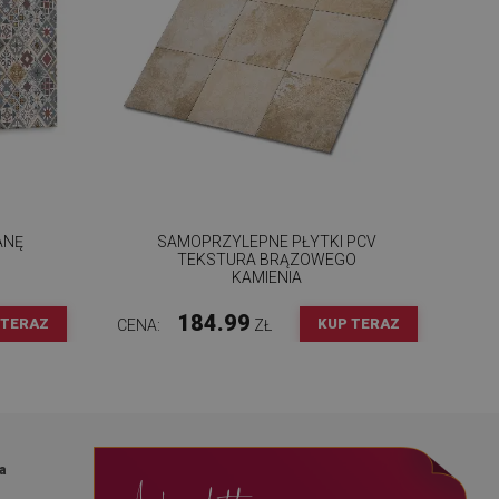
ANĘ
SAMOPRZYLEPNE PŁYTKI PCV
TEKSTURA BRĄZOWEGO
KAMIENIA
184.99
 TERAZ
KUP TERAZ
CENA:
ZŁ
a