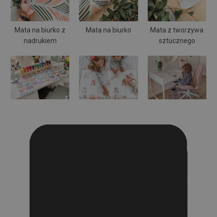
Mata na biurko z
Mata na biurko
Mata z tworzywa
nadrukiem
sztucznego