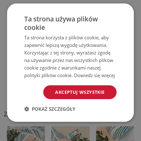
♦
Produkt
łatwy w czyszczeniu,
odporny na plamy i wodę.
Ta strona używa plików
♦
Prosimy pamiętać, że uszkodzenia powstałe przy
cookie
użytkowaniu wynikające z upływu czasu (np. przetarcia) nie
Ta strona korzysta z plików cookie, aby
podlegają reklamacjom.
zapewnić lepszą wygodę użytkowania.
Korzystając z tej strony, wyrażasz zgodę
♦
Jak dbać o produkt?
na używanie przez nas wszystkich plików
cookie zgodnie z warunkami naszej
♦
Czyść wilgotną szmatką —
nie używaj silnych środków
polityki plików cookie.
Dowiedz się więcej
chemicznych.
AKCEPTUJ WSZYSTKIE
♦
Regularnie wietrz dolną warstwę podkładki.
POKAŻ SZCZEGÓŁY
ZDJĘCIA NASZEGO PRODUKTU