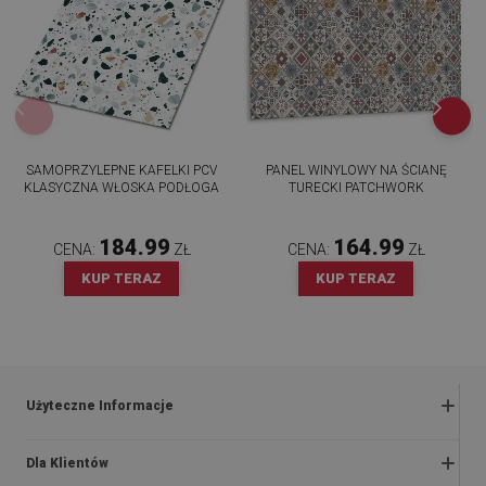
SAMOPRZYLEPNE KAFELKI PCV
PANEL WINYLOWY NA ŚCIANĘ
KLASYCZNA WŁOSKA PODŁOGA
TURECKI PATCHWORK
184.99
164.99
CENA:
ZŁ
CENA:
ZŁ
KUP TERAZ
KUP TERAZ
Użyteczne Informacje
Zwroty i reklamacje
Dla Klientów
Regulaminy promocji