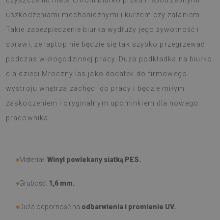
czyszczeniu mata chroni biurko przed niepotrzebnymi
uszkodzeniami mechanicznymi i kurzem czy zalaniem.
Takie zabezpieczenie biurka wydłuży jego żywotność i
sprawi, że laptop nie będzie się tak szybko przegrzewać
podczas wielogodzinnej pracy. Duża podkładka na biurko
dla dzieci Mroczny las jako dodatek do firmowego
wystroju wnętrza zachęci do pracy i będzie miłym
zaskoczeniem i oryginalnym upominkiem dla nowego
pracownika.
♦
Materiał:
Winyl powlekany siatką PES.
♦
Grubość:
1,6 mm
.
♦
Duża odporność na
odbarwienia i promienie UV.