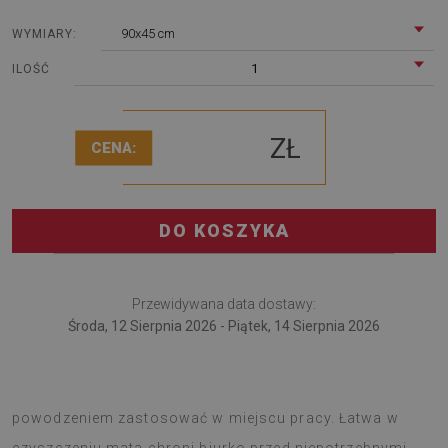
90x45 cm
WYMIARY:
1
ILOŚĆ
ZŁ
CENA:
DO KOSZYKA
Przewidywana data dostawy:
Środa, 12 Sierpnia 2026 - Piątek, 14 Sierpnia 2026
Mata na biurko to ciekawe rozwiązanie, które można z
powodzeniem zastosować w miejscu pracy. Łatwa w