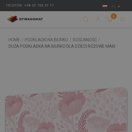
TELEFON: +48 32 700 37 17
PL
0
HOME
/
PODKŁADKI NA BIURKO
/
ROŚLINNOŚĆ
/
DUŻA PODKŁADKA NA BIURKO DLA DZIECI RÓŻOWE MAKI