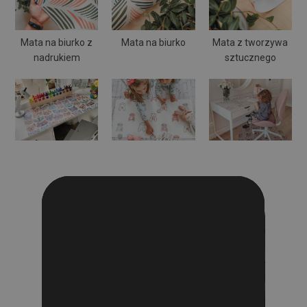
Mata na biurko z
Mata na biurko
Mata z tworzywa
nadrukiem
sztucznego