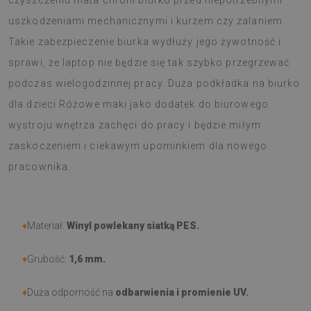
czyszczeniu mata chroni biurko przed niepotrzebnymi
uszkodzeniami mechanicznymi i kurzem czy zalaniem.
Takie zabezpieczenie biurka wydłuży jego żywotność i
sprawi, że laptop nie będzie się tak szybko przegrzewać
podczas wielogodzinnej pracy. Duża podkładka na biurko
dla dzieci Różowe maki jako dodatek do biurowego
wystroju wnętrza zachęci do pracy i będzie miłym
zaskoczeniem i ciekawym upominkiem dla nowego
pracownika.
♦
Materiał:
Winyl powlekany siatką PES.
♦
Grubość:
1,6 mm
.
♦
Duża odporność na
odbarwienia i promienie UV.