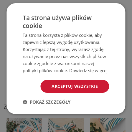
♦
Produkt
łatwy w czyszczeniu,
odporny na plamy i wodę.
Ta strona używa plików
♦
Prosimy pamiętać, że uszkodzenia powstałe przy
cookie
użytkowaniu wynikające z upływu czasu (np. przetarcia) nie
Ta strona korzysta z plików cookie, aby
podlegają reklamacjom.
zapewnić lepszą wygodę użytkowania.
Korzystając z tej strony, wyrażasz zgodę
♦
Jak dbać o produkt?
na używanie przez nas wszystkich plików
cookie zgodnie z warunkami naszej
♦
Czyść wilgotną szmatką —
nie używaj silnych środków
polityki plików cookie.
Dowiedz się więcej
chemicznych.
AKCEPTUJ WSZYSTKIE
♦
Regularnie wietrz dolną warstwę podkładki.
POKAŻ SZCZEGÓŁY
ZDJĘCIA NASZEGO PRODUKTU