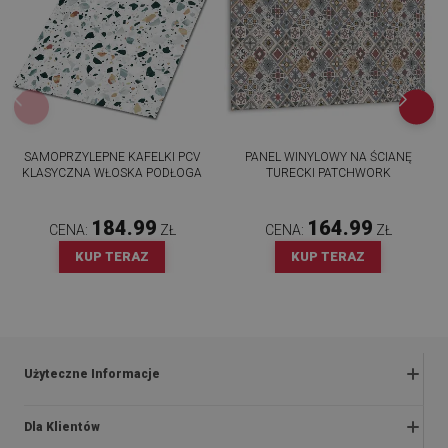
SAMOPRZYLEPNE KAFELKI PCV
PANEL WINYLOWY NA ŚCIANĘ
KLASYCZNA WŁOSKA PODŁOGA
TURECKI PATCHWORK
184.99
164.99
CENA:
ZŁ
CENA:
ZŁ
KUP TERAZ
KUP TERAZ
Użyteczne Informacje
Zwroty i reklamacje
Dla Klientów
Regulaminy promocji