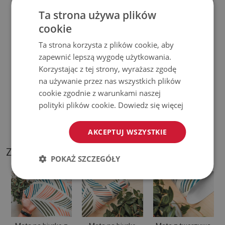
♦
Prosimy pamiętać, że uszkodzenia powstałe przy
Ta strona używa plików
użytkowaniu wynikające z upływu czasu (np. przetarcia) nie
cookie
podlegają reklamacjom.
Ta strona korzysta z plików cookie, aby
zapewnić lepszą wygodę użytkowania.
♦
Jak dbać o produkt?
Korzystając z tej strony, wyrażasz zgodę
na używanie przez nas wszystkich plików
♦
Czyść wilgotną szmatką —
nie używaj silnych środków
cookie zgodnie z warunkami naszej
chemicznych.
polityki plików cookie.
Dowiedz się więcej
♦
Regularnie wietrz dolną warstwę podkładki.
AKCEPTUJ WSZYSTKIE
ZDJĘCIA NASZEGO PRODUKTU
POKAŻ SZCZEGÓŁY