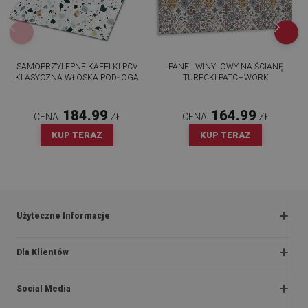
SAMOPRZYLEPNE KAFELKI PCV
PANEL WINYLOWY NA ŚCIANĘ
KLASYCZNA WŁOSKA PODŁOGA
TURECKI PATCHWORK
184.99
164.99
CENA:
ZŁ
CENA:
ZŁ
KUP TERAZ
KUP TERAZ
Użyteczne Informacje
Zwroty i reklamacje
Dla Klientów
Regulaminy promocji
O nas
Polityka prywatności i cookies
Social Media
Instrukcje montażu
Regulamin