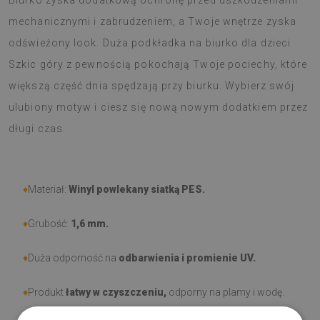
Biurko zyska dodatkową ochronę przed uszkodzeniami
mechanicznymi i zabrudzeniem, a Twoje wnętrze zyska
odświeżony look. Duża podkładka na biurko dla dzieci
Szkic góry z pewnością pokochają Twoje pociechy, które
większą część dnia spędzają przy biurku. Wybierz swój
ulubiony motyw i ciesz się nową nowym dodatkiem przez
długi czas.
♦
Materiał:
Winyl powlekany siatką PES.
♦
Grubość:
1,6 mm
.
♦
Duża odporność na
odbarwienia i promienie UV.
♦
Produkt
łatwy w czyszczeniu,
odporny na plamy i wodę.