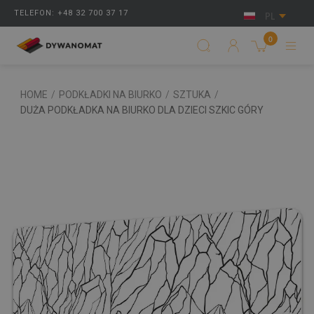
TELEFON: +48 32 700 37 17
PL
0
HOME
/
PODKŁADKI NA BIURKO
/
SZTUKA
/
DUŻA PODKŁADKA NA BIURKO DLA DZIECI SZKIC GÓRY