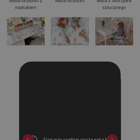
Mata na biurko z
Mata na biurko
Mata z tworzywa
nadrukiem
sztucznego