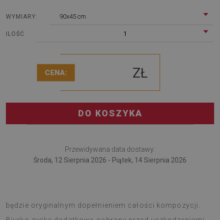
90x45 cm
WYMIARY:
1
ILOŚĆ
ZŁ
CENA:
DO KOSZYKA
Przewidywana data dostawy:
Środa, 12 Sierpnia 2026 - Piątek, 14 Sierpnia 2026
Podkładka na biurko to wielofunkcyjny gadżet, który
będzie oryginalnym dopełnieniem całości kompozycji.