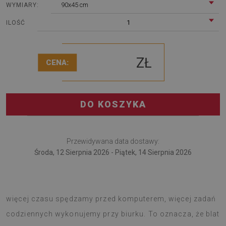
90x45 cm
WYMIARY:
1
ILOŚĆ
ZŁ
CENA:
DO KOSZYKA
Przewidywana data dostawy:
Środa, 12 Sierpnia 2026 - Piątek, 14 Sierpnia 2026
Mata na biurko przyda się pracującym zdalnie. Kiedy
więcej czasu spędzamy przed komputerem, więcej zadań
codziennych wykonujemy przy biurku. To oznacza, że blat