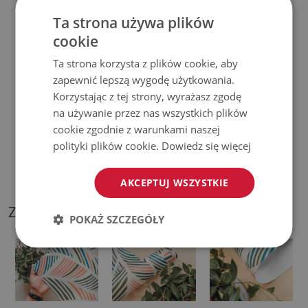
♦
Prosimy pamiętać, że uszkodzenia powstałe przy
Ta strona używa plików
użytkowaniu wynikające z upływu czasu (np. przetarcia) nie
cookie
podlegają reklamacjom.
Ta strona korzysta z plików cookie, aby
zapewnić lepszą wygodę użytkowania.
♦
Jak dbać o produkt?
Korzystając z tej strony, wyrażasz zgodę
na używanie przez nas wszystkich plików
♦
Czyść wilgotną szmatką —
nie używaj silnych środków
cookie zgodnie z warunkami naszej
chemicznych.
polityki plików cookie.
Dowiedz się więcej
♦
Regularnie wietrz dolną warstwę podkładki.
AKCEPTUJ WSZYSTKIE
ZDJĘCIA NASZEGO PRODUKTU
POKAŻ SZCZEGÓŁY