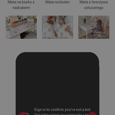
Mata na biurko z
Mata na biurko
Mata z tworzywa
nadrukiem
sztucznego