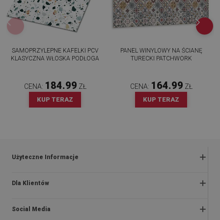
SAMOPRZYLEPNE KAFELKI PCV
PANEL WINYLOWY NA ŚCIANĘ
KLASYCZNA WŁOSKA PODŁOGA
TURECKI PATCHWORK
184.99
164.99
CENA:
ZŁ
CENA:
ZŁ
KUP TERAZ
KUP TERAZ
Użyteczne Informacje
Zwroty i reklamacje
Dla Klientów
Regulaminy promocji
O nas
Polityka prywatności i cookies
Social Media
Instrukcje montażu