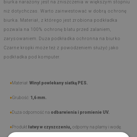
biurka narażony jest na zniszczenia w większym stopniu
niż dotychczas. Warto zainwestować w dobrą ochronę
biurka. Materiał, z którego jest zrobiona podkładka
pozwala na 100% ochronę blatu przed zalaniem,
zarysowaniem. Duża podkładka ochronna na biurko
Czarne kropki może też z powodzeniem służyć jako
podkładka pod komputer.
♦
Materiał:
Winyl powlekany siatką PES.
♦
Grubość:
1,6 mm
.
♦
Duża odporność na
odbarwienia i promienie UV.
♦
Produkt
łatwy w czyszczeniu,
odporny na plamy i wodę.