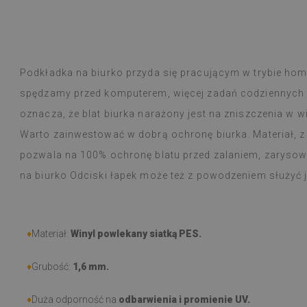
Płytki winylowe
Czytaj więcej
ogromny wybór 
alunska
wyborem
Beatrycz
emu
1 rok tem
Produkt dotarł 
Podkładka na biurko przyda się pracującym w trybie home
informacją, by
spędzamy przed komputerem, więcej zadań codziennych 
Montaż łatwy, o
trudności a efe
oznacza, że blat biurka narażony jest na zniszczenia w 
Jestem bardzo 
Warto zainwestować w dobrą ochronę biurka. Materiał, z
taka cienka nak
pozwala na 100% ochronę blatu przed zalaniem, zaryso
W użytkowaniu j
natężeniu goto
na biurko Odciski łapek może też z powodzeniem służyć
nie zauważyłam 
przeciera się w
czy zachlapie.
Polecam
♦
Materiał:
Winyl powlekany siatką PES.
♦
Grubość:
1,6 mm
.
♦
Duża odporność na
odbarwienia i promienie UV.