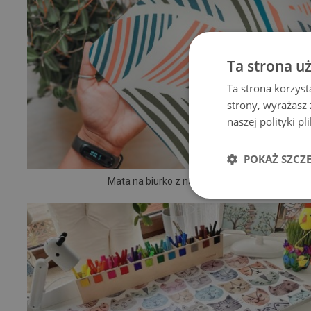
Ta strona u
Ta strona korzyst
strony, wyrażasz
naszej polityki p
POKAŻ SZCZ
Mata na biurko z nadrukiem