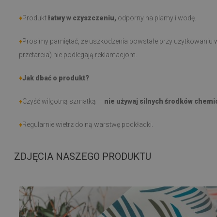
♦
Produkt
łatwy w czyszczeniu,
odporny na plamy i wodę.
♦
Prosimy pamiętać, że uszkodzenia powstałe przy użytkowaniu w
przetarcia) nie podlegają reklamacjom.
♦
Jak dbać o produkt?
♦
Czyść wilgotną szmatką —
nie używaj silnych środków chemi
♦
Regularnie wietrz dolną warstwę podkładki.
ZDJĘCIA NASZEGO PRODUKTU