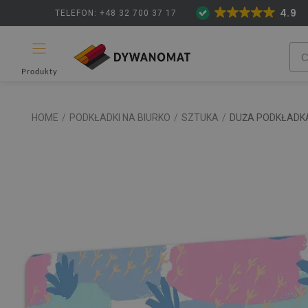
4.9
TELEFON: +48 32 700 37 17
Produkty
HOME
/
PODKŁADKI NA BIURKO
/
SZTUKA
/
DUŻA PODKŁADKA