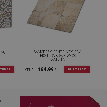
ANĘ
SAMOPRZYLEPNE PŁYTKI PCV
TEKSTURA BRĄZOWEGO
KAMIENIA
184.99
 TERAZ
KUP TERAZ
CENA:
ZŁ
a