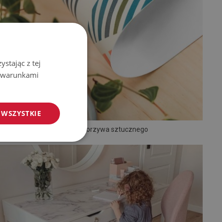
stając z tej
z warunkami
 WSZYSTKIE
Mata z tworzywa sztucznego