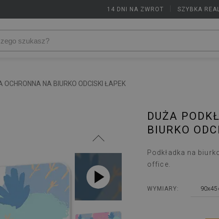
14 DNI NA ZWROT
|
SZYBKA REA
 OCHRONNA NA BIURKO ODCISKI ŁAPEK
DUŻA PODK
BIURKO ODC
Podkładka na biurk
office.
90x45
WYMIARY: