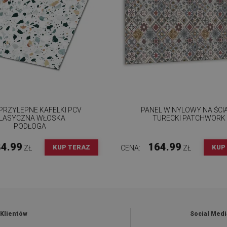
RZYLEPNE KAFELKI PCV
PANEL WINYLOWY NA ŚCI
LASYCZNA WŁOSKA
TURECKI PATCHWORK
PODŁOGA
4.99
164.99
KUP TERAZ
KUP
ZŁ
CENA:
ZŁ
 Klientów
Social Medi