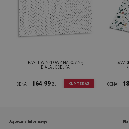
PANEL WINYLOWY NA ŚCIANĘ
SAMOP
BIAŁA JODEŁKA
K
164.99
18
KUP TERAZ
CENA:
ZŁ
CENA:
Użyteczne Informacje
Dla