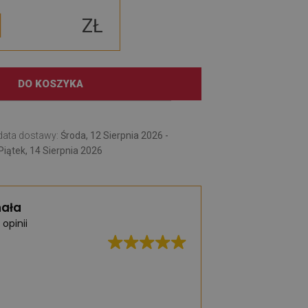
ZŁ
DO KOSZYKA
data dostawy:
Środa, 12 Sierpnia 2026 -
Piątek, 14 Sierpnia 2026
ała
 opinii
Świetna jakość, b
realizacja