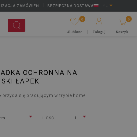
LIZACJA ZAMÓWIEŃ
|
BEZPIECZNA DOSTAWA
PL
0
0
Ulubione
Zaloguj
Koszyk
ŁADKA OCHRONNA NA
ISKI ŁAPEK
o przyda się pracującym w trybie home
 cm
1
ILOŚĆ