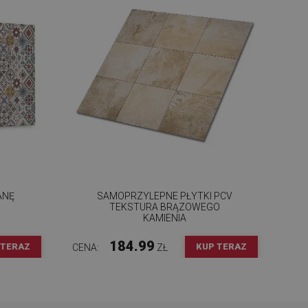
ANĘ
SAMOPRZYLEPNE PŁYTKI PCV
TEKSTURA BRĄZOWEGO
KAMIENIA
184.99
 TERAZ
KUP TERAZ
CENA:
ZŁ