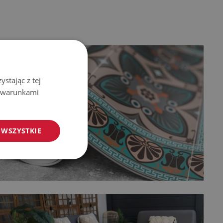
stając z tej
z warunkami
 WSZYSTKIE