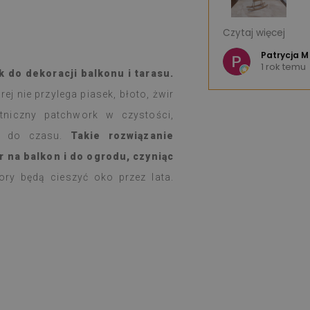
 - świetny produkt.
Jestem bardzo 
Czytaj więcej
wzorów, że można mieć trudności z
Bardzo dobra jak
e K
Szybka wysyłka.
Patrycja M
u
1 rok temu
w ciągu tygodnia, zgodnie z
Serdecznie pole
 do dekoracji balkonu i tarasu.
ł dobrze opakowany.
j nie przylega piasek, błoto, żwir
dklejanie i naklejanie nie przysparza
kt rewelacyjny.
tniczny patchwork w czystości,
zadowolona i nadal zdumiona, że
su do czasu.
Takie rozwiązanie
lejka spełnia takie zadanie.
r na balkon i do ogrodu, czyniąc
uż tydzień i od razu przy dużym
wania na kuchence gazowej (święta),
ry będą cieszyć oko przez lata.
by coś się z nimi działo, łatwo
ilgotną szmatką, gdy coś się zabrudzi