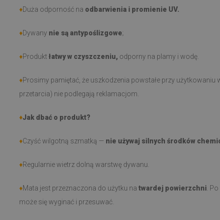
♦
Duża odporność na
odbarwienia i promienie UV.
♦
Dywany
nie są antypoślizgowe
;
♦
Produkt
łatwy w czyszczeniu,
odporny na plamy i wodę.
♦
Prosimy pamiętać, że uszkodzenia powstałe przy użytkowaniu w
przetarcia) nie podlegają reklamacjom.
♦
Jak dbać o produkt?
♦
Czyść wilgotną szmatką —
nie używaj silnych środków chemi
♦
Regularnie wietrz dolną warstwę dywanu.
♦
Mata jest przeznaczona do użytku na
twardej powierzchni
. Po
może się wyginać i przesuwać.