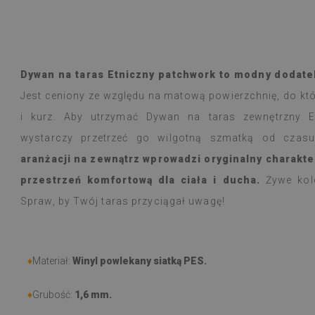
Płytki winylowe
Czytaj więcej
ogromny wybór 
alunska
wyborem
Beatrycz
emu
1 rok tem
Produkt dotarł 
Dywan na taras Etniczny patchwork to modny dodatek
informacją, by
Jest ceniony ze względu na matową powierzchnię, do które
Montaż łatwy, o
trudności a efe
i kurz. Aby utrzymać Dywan na taras zewnętrzny E
Jestem bardzo 
wystarczy przetrzeć go wilgotną szmatką od cza
taka cienka nak
aranżacji na zewnątrz wprowadzi oryginalny charakte
W użytkowaniu j
natężeniu goto
przestrzeń komfortową dla ciała i ducha.
Żywe kolo
nie zauważyłam 
Spraw, by Twój taras przyciągał uwagę!
przeciera się w
czy zachlapie.
Polecam
♦
Materiał:
Winyl powlekany siatką PES.
♦
Grubość:
1,6 mm.