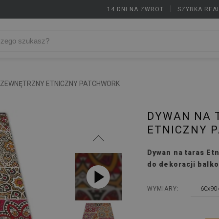
14 DNI NA ZWROT
|
SZYBKA REA
 ZEWNĘTRZNY ETNICZNY PATCHWORK
DYWAN NA 
ETNICZNY 
Dywan na taras Et
do dekoracji balko
60x90
WYMIARY: