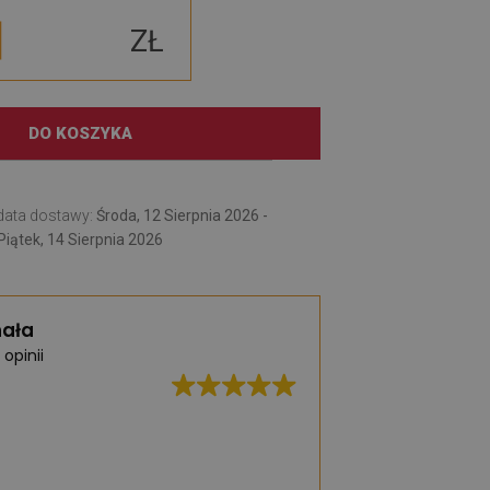
ZŁ
DO KOSZYKA
data dostawy:
Środa, 12 Sierpnia 2026 -
Piątek, 14 Sierpnia 2026
ała
 opinii
Świetna jakość, b
realizacja