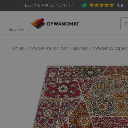
4.9
TELEFON: +48 32 700 37 17
Produkty
HOME
/
DYWANY TARASOWE
/
MOZAIKI
/
DYWAN NA TARAS