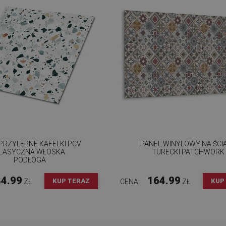
RZYLEPNE KAFELKI PCV
PANEL WINYLOWY NA ŚCI
LASYCZNA WŁOSKA
TURECKI PATCHWORK
PODŁOGA
4.99
164.99
KUP TERAZ
KUP
ZŁ
CENA:
ZŁ