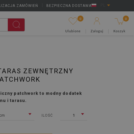
LIZACJA ZAMÓWIEŃ
|
BEZPIECZNA DOSTAWA
PL
0
0
Ulubione
Zaloguj
Koszyk
TARAS ZEWNĘTRZNY
PATCHWORK
niczny patchwork to modny dodatek
nu i tarasu.
 cm
1
ILOŚĆ