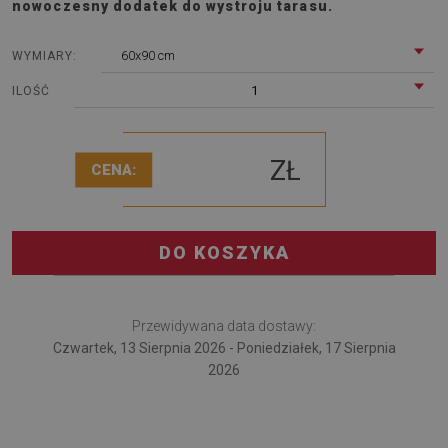
nowoczesny dodatek do wystroju tarasu.
60x90 cm
WYMIARY:
1
ILOŚĆ
ZŁ
CENA:
DO KOSZYKA
Przewidywana data dostawy:
Czwartek, 13 Sierpnia 2026 - Poniedziałek, 17 Sierpnia
2026
Dywan na taras Kafelkowy wzór geometryczny to