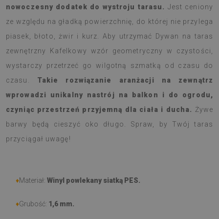
nowoczesny dodatek do wystroju tarasu.
Jest ceniony
ze względu na gładką powierzchnię, do której nie przylega
piasek, błoto, żwir i kurz. Aby utrzymać Dywan na taras
zewnętrzny Kafelkowy wzór geometryczny w czystości,
wystarczy przetrzeć go wilgotną szmatką od czasu do
czasu.
Takie rozwiązanie aranżacji na zewnątrz
wprowadzi unikalny nastrój na balkon i do ogrodu,
czyniąc przestrzeń przyjemną dla ciała i ducha.
Żywe
barwy będą cieszyć oko długo. Spraw, by Twój taras
przyciągał uwagę!
♦
Materiał:
Winyl powlekany siatką PES.
♦
Grubość:
1,6 mm.