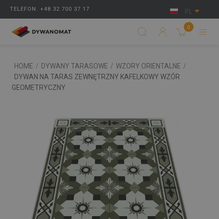
TELEFON: +48 32 700 37 17
PL
0
HOME
/
DYWANY TARASOWE
/
WZORY ORIENTALNE
/
DYWAN NA TARAS ZEWNĘTRZNY KAFELKOWY WZÓR
GEOMETRYCZNY