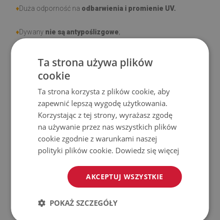
♦
Duża odporność na
odbarwienia i promienie UV.
♦
Dywany
nie są antypoślizgowe
;
♦
Produkt
łatwy w czyszczeniu,
odporny na plamy i wodę.
Ta strona używa plików
cookie
♦
Prosimy pamiętać, że uszkodzenia powstałe przy
Ta strona korzysta z plików cookie, aby
użytkowaniu wynikające z upływu czasu (np. przetarcia) nie
zapewnić lepszą wygodę użytkowania.
podlegają reklamacjom.
Korzystając z tej strony, wyrażasz zgodę
na używanie przez nas wszystkich plików
♦
Jak dbać o produkt?
cookie zgodnie z warunkami naszej
polityki plików cookie.
Dowiedz się więcej
♦
Czyść wilgotną szmatką —
nie używaj silnych środków
chemicznych.
AKCEPTUJ WSZYSTKIE
♦
Regularnie wietrz dolną warstwę dywanu.
POKAŻ SZCZEGÓŁY
♦
Mata jest przeznaczona do użytku na
twardej