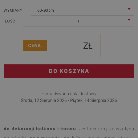
60x90 cm
WYMIARY:
1
ILOŚĆ
ZŁ
CENA:
DO KOSZYKA
Przewidywana data dostawy:
Środa, 12 Sierpnia 2026 - Piątek, 14 Sierpnia 2026
Dywan na taras Małe diamenty to najnowszy dodatek
do dekoracji balkonu i tarasu.
Jest ceniony ze względu