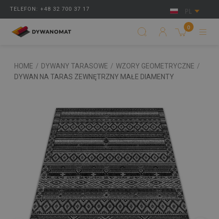
TELEFON: +48 32 700 37 17
PL
0
HOME
/
DYWANY TARASOWE
/
WZORY GEOMETRYCZNE
/
DYWAN NA TARAS ZEWNĘTRZNY MAŁE DIAMENTY