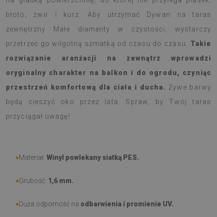
na gładką powierzchnię, do której nie przylega piasek,
błoto, żwir i kurz. Aby utrzymać Dywan na taras
zewnętrzny Małe diamenty w czystości, wystarczy
przetrzeć go wilgotną szmatką od czasu do czasu.
Takie
rozwiązanie aranżacji na zewnątrz wprowadzi
oryginalny charakter na balkon i do ogrodu, czyniąc
przestrzeń komfortową dla ciała i ducha.
Żywe barwy
będą cieszyć oko przez lata. Spraw, by Twój taras
przyciągał uwagę!
♦
Materiał:
Winyl powlekany siatką PES.
♦
Grubość:
1,6 mm.
♦
Duża odporność na
odbarwienia i promienie UV.