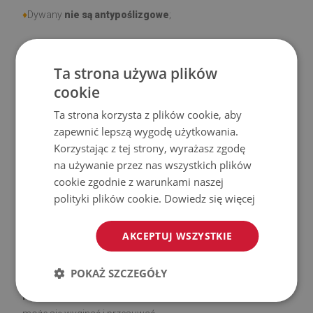
♦
Dywany
nie są antypoślizgowe
;
♦
Produkt
łatwy w czyszczeniu,
odporny na plamy i wodę.
Ta strona używa plików
♦
Prosimy pamiętać, że uszkodzenia powstałe przy
cookie
użytkowaniu wynikające z upływu czasu (np. przetarcia) nie
Ta strona korzysta z plików cookie, aby
podlegają reklamacjom.
zapewnić lepszą wygodę użytkowania.
Korzystając z tej strony, wyrażasz zgodę
♦
Jak dbać o produkt?
na używanie przez nas wszystkich plików
cookie zgodnie z warunkami naszej
♦
Czyść wilgotną szmatką —
nie używaj silnych środków
polityki plików cookie.
Dowiedz się więcej
chemicznych.
AKCEPTUJ WSZYSTKIE
♦
Regularnie wietrz dolną warstwę dywanu.
POKAŻ SZCZEGÓŁY
♦
Mata jest przeznaczona do użytku na
twardej
powierzchni
. Po umieszczeniu na miękkiej powierzchni