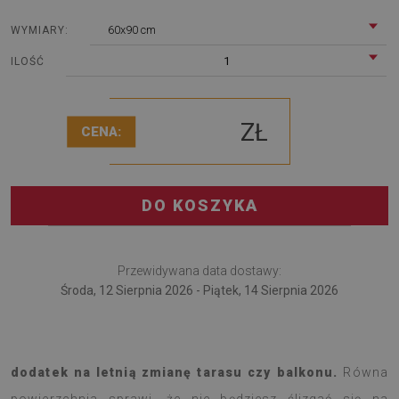
60x90 cm
WYMIARY:
1
ILOŚĆ
ZŁ
CENA:
DO KOSZYKA
Przewidywana data dostawy:
Środa, 12 Sierpnia 2026 - Piątek, 14 Sierpnia 2026
Dywan tarasowy Niebieskie linie to pomysłowy
dodatek na letnią zmianę tarasu czy balkonu.
Równa