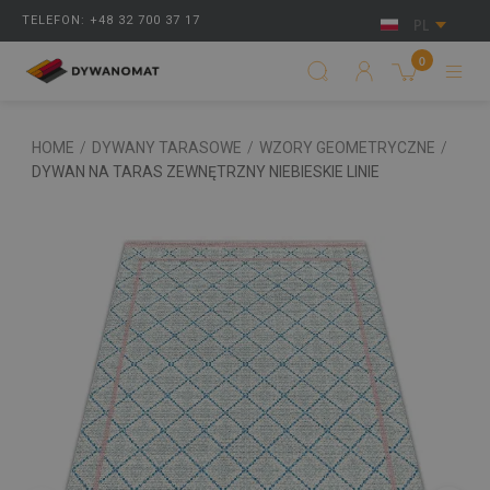
TELEFON: +48 32 700 37 17
PL
0
HOME
/
DYWANY TARASOWE
/
WZORY GEOMETRYCZNE
/
DYWAN NA TARAS ZEWNĘTRZNY NIEBIESKIE LINIE