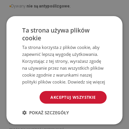
♦
Dywany
nie są antypoślizgowe
;
♦
Produkt
łatwy w czyszczeniu,
odporny na plamy i wodę.
Ta strona używa plików
♦
Prosimy pamiętać, że uszkodzenia powstałe przy
cookie
użytkowaniu wynikające z upływu czasu (np. przetarcia) nie
Ta strona korzysta z plików cookie, aby
podlegają reklamacjom.
zapewnić lepszą wygodę użytkowania.
Korzystając z tej strony, wyrażasz zgodę
♦
Jak dbać o produkt?
na używanie przez nas wszystkich plików
cookie zgodnie z warunkami naszej
♦
Czyść wilgotną szmatką —
nie używaj silnych środków
polityki plików cookie.
Dowiedz się więcej
chemicznych.
AKCEPTUJ WSZYSTKIE
♦
Regularnie wietrz dolną warstwę dywanu.
POKAŻ SZCZEGÓŁY
♦
Mata jest przeznaczona do użytku na
twardej
powierzchni
. Po umieszczeniu na miękkiej powierzchni