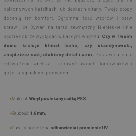
powierzchnia sprawi, że nie będziesz ślizgać się na
balkonowych kafelkach lub deskach altany. Twoje stopy
docenią ten komfort. Ogromna ilość wzorów i barw
sprawi, że Dywan na taras zewnętrzny Niebieskie linie
będzie dobrze wyglądać w każdym wnętrzu.
Czy w Twoim
domu króluje klimat boho, czy skandynawski,
znajdziesz swój ulubiony detal i wzór.
Postaw na letnie
odświeżenie wnętrza i zachwyć swoich domowników i
gości oryginalnym pomysłem.
♦
Materiał:
Winyl powlekany siatką PES.
♦
Grubość:
1,6 mm.
♦
Duża odporność na
odbarwienia i promienie UV.