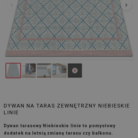
‹
›
DYWAN NA TARAS ZEWNĘTRZNY NIEBIESKIE
LINIE
Dywan tarasowy Niebieskie linie to pomysłowy
dodatek na letnią zmianę tarasu czy balkonu.