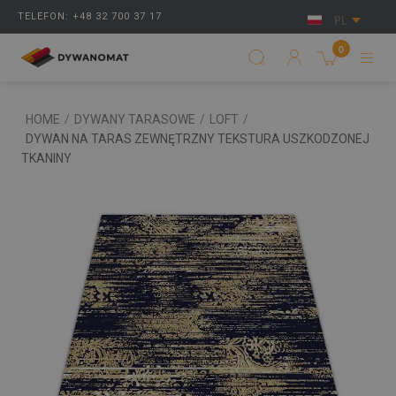
TELEFON: +48 32 700 37 17
PL
0
HOME
/
DYWANY TARASOWE
/
LOFT
/
DYWAN NA TARAS ZEWNĘTRZNY TEKSTURA USZKODZONEJ
TKANINY