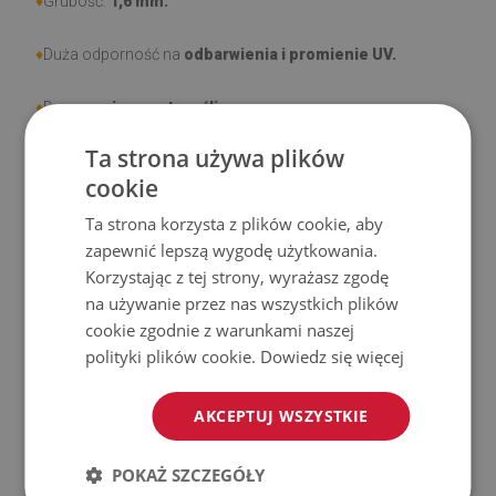
♦
Grubość:
1,6 mm.
♦
Duża odporność na
odbarwienia i promienie UV.
♦
Dywany
nie są antypoślizgowe
;
Ta strona używa plików
♦
Produkt
łatwy w czyszczeniu,
odporny na plamy i wodę.
cookie
♦
Prosimy pamiętać, że uszkodzenia powstałe przy
Ta strona korzysta z plików cookie, aby
użytkowaniu wynikające z upływu czasu (np. przetarcia) nie
zapewnić lepszą wygodę użytkowania.
Korzystając z tej strony, wyrażasz zgodę
podlegają reklamacjom.
na używanie przez nas wszystkich plików
cookie zgodnie z warunkami naszej
♦
Jak dbać o produkt?
polityki plików cookie.
Dowiedz się więcej
♦
Czyść wilgotną szmatką —
nie używaj silnych środków
chemicznych.
AKCEPTUJ WSZYSTKIE
♦
Regularnie wietrz dolną warstwę dywanu.
POKAŻ SZCZEGÓŁY