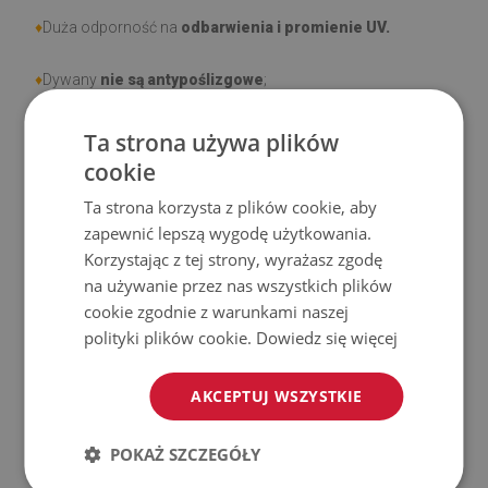
♦
Duża odporność na
odbarwienia i promienie UV.
♦
Dywany
nie są antypoślizgowe
;
♦
Produkt
łatwy w czyszczeniu,
odporny na plamy i wodę.
Ta strona używa plików
cookie
♦
Prosimy pamiętać, że uszkodzenia powstałe przy
Ta strona korzysta z plików cookie, aby
użytkowaniu wynikające z upływu czasu (np. przetarcia) nie
zapewnić lepszą wygodę użytkowania.
podlegają reklamacjom.
Korzystając z tej strony, wyrażasz zgodę
na używanie przez nas wszystkich plików
♦
Jak dbać o produkt?
cookie zgodnie z warunkami naszej
polityki plików cookie.
Dowiedz się więcej
♦
Czyść wilgotną szmatką —
nie używaj silnych środków
chemicznych.
AKCEPTUJ WSZYSTKIE
♦
Regularnie wietrz dolną warstwę dywanu.
POKAŻ SZCZEGÓŁY
♦
Mata jest przeznaczona do użytku na
twardej