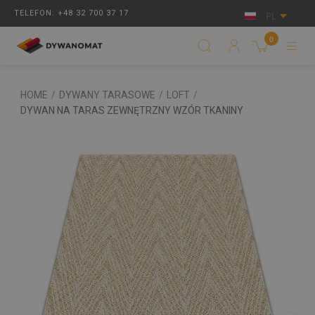
TELEFON: +48 32 700 37 17
PL
0
HOME
/
DYWANY TARASOWE
/
LOFT
/
DYWAN NA TARAS ZEWNĘTRZNY WZÓR TKANINY