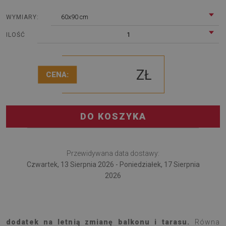
60x90 cm
WYMIARY:
1
ILOŚĆ
ZŁ
CENA:
DO KOSZYKA
Przewidywana data dostawy:
Czwartek, 13 Sierpnia 2026 - Poniedziałek, 17 Sierpnia
2026
Dywan zewnętrzny Wzór tkaniny to pomysłowy
dodatek na letnią zmianę balkonu i tarasu.
Równa