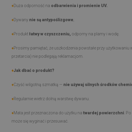
♦
Duża odporność na
odbarwienia i promienie UV.
♦
Dywany
nie są antypoślizgowe
;
♦
Produkt
łatwy w czyszczeniu,
odporny na plamy i wodę.
♦
Prosimy pamiętać, że uszkodzenia powstałe przy użytkowaniu w
przetarcia) nie podlegają reklamacjom.
♦
Jak dbać o produkt?
♦
Czyść wilgotną szmatką —
nie używaj silnych środków chemi
♦
Regularnie wietrz dolną warstwę dywanu.
♦
Mata jest przeznaczona do użytku na
twardej powierzchni
. Po
może się wyginać i przesuwać.