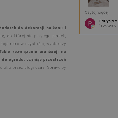
 - świetny produkt.
Jestem bardzo 
Czytaj więcej
wzorów, że można mieć trudności z
Bardzo dobra jak
e K
Szybka wysyłka.
Patrycja M
u
1 rok temu
w ciągu tygodnia, zgodnie z
Serdecznie pole
dodatek do dekoracji balkonu i
ł dobrze opakowany.
, do której nie przylega piasek,
dklejanie i naklejanie nie przysparza
kt rewelacyjny.
kcja retro w czystości, wystarczy
zadowolona i nadal zdumiona, że
Takie rozwiązanie aranżacji na
lejka spełnia takie zadanie.
i do ogrodu, czyniąc przestrzeń
uż tydzień i od razu przy dużym
wania na kuchence gazowej (święta),
 oko przez długi czas. Spraw, by
by coś się z nimi działo, łatwo
ilgotną szmatką, gdy coś się zabrudzi