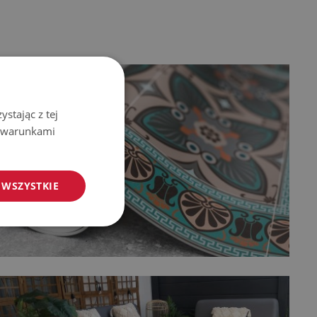
stając z tej
z warunkami
 WSZYSTKIE