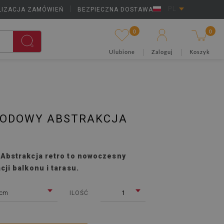
LIZACJA ZAMÓWIEŃ
|
BEZPIECZNA DOSTAWA
PL
0
0
Ulubione
Zaloguj
Koszyk
ODOWY ABSTRAKCJA
Abstrakcja retro to nowoczesny
ji balkonu i tarasu.
 cm
1
ILOŚĆ