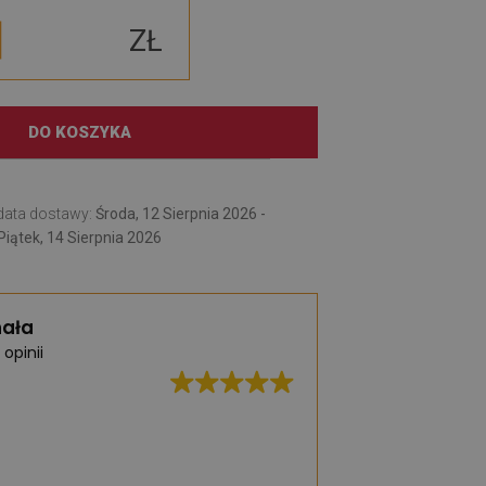
ZŁ
DO KOSZYKA
data dostawy:
Środa, 12 Sierpnia 2026 -
Piątek, 14 Sierpnia 2026
ała
 opinii
Świetna jakość, b
realizacja