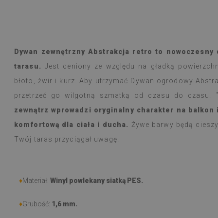
Płytki winylowe
Czytaj więcej
ogromny wybór 
alunska
wyborem
Beatrycz
emu
1 rok tem
Produkt dotarł 
Dywan zewnętrzny Abstrakcja retro to nowoczesny 
informacją, by
tarasu.
Jest ceniony ze względu na gładką powierzchnię
Montaż łatwy, o
trudności a efe
błoto, żwir i kurz. Aby utrzymać Dywan ogrodowy Abstra
Jestem bardzo 
przetrzeć go wilgotną szmatką od czasu do czasu.
taka cienka nak
zewnątrz wprowadzi oryginalny charakter na balkon 
W użytkowaniu j
natężeniu goto
komfortową dla ciała i ducha.
Żywe barwy będą cieszyć
nie zauważyłam 
Twój taras przyciągał uwagę!
przeciera się w
czy zachlapie.
Polecam
♦
Materiał:
Winyl powlekany siatką PES.
♦
Grubość:
1,6 mm.