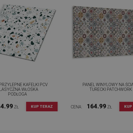
RZYLEPNE KAFELKI PCV
PANEL WINYLOWY NA ŚCI
LASYCZNA WŁOSKA
TURECKI PATCHWORK
PODŁOGA
4.99
164.99
KUP TERAZ
KUP
ZŁ
CENA:
ZŁ