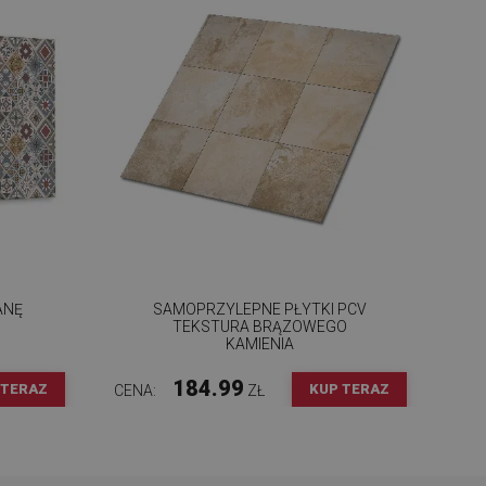
ANĘ
SAMOPRZYLEPNE PŁYTKI PCV
TEKSTURA BRĄZOWEGO
KAMIENIA
184.99
 TERAZ
KUP TERAZ
CENA:
ZŁ