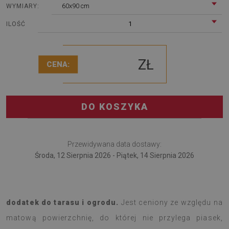
60x90 cm
WYMIARY:
1
ILOŚĆ
ZŁ
CENA:
DO KOSZYKA
Przewidywana data dostawy:
Środa, 12 Sierpnia 2026 - Piątek, 14 Sierpnia 2026
Dywan na taras Tkanina wzorzysta to najnowszy
dodatek do tarasu i ogrodu.
Jest ceniony ze względu na
matową powierzchnię, do której nie przylega piasek,