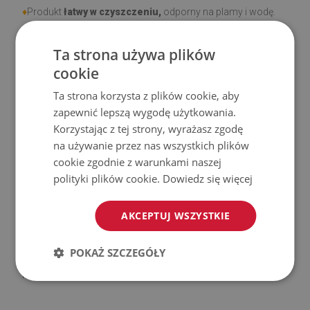
♦
Produkt
łatwy w czyszczeniu,
odporny na plamy i wodę.
♦
Prosimy pamiętać, że uszkodzenia powstałe przy
Ta strona używa plików
użytkowaniu wynikające z upływu czasu (np. przetarcia) nie
cookie
podlegają reklamacjom.
Ta strona korzysta z plików cookie, aby
zapewnić lepszą wygodę użytkowania.
♦
Jak dbać o produkt?
Korzystając z tej strony, wyrażasz zgodę
na używanie przez nas wszystkich plików
♦
Czyść wilgotną szmatką —
nie używaj silnych środków
cookie zgodnie z warunkami naszej
chemicznych.
polityki plików cookie.
Dowiedz się więcej
♦
Regularnie wietrz dolną warstwę dywanu.
AKCEPTUJ WSZYSTKIE
♦
Mata jest przeznaczona do użytku na
twardej
POKAŻ SZCZEGÓŁY
powierzchni
. Po umieszczeniu na miękkiej powierzchni
może się wyginać i przesuwać.