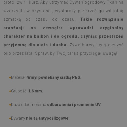
błoto, żwir i kurz. Aby utrzymać Dywan ogrodowy Tkanina
wzorzysta w czystości, wystarczy przetrzeć go wilgotną
szmatką od czasu do czasu.
Takie rozwiązanie
aranżacji na zewnątrz wprowadzi oryginalny
charakter na balkon i do ogrodu, czyniąc przestrzeń
przyjemną dla ciała i ducha.
Żywe barwy będą cieszyć
oko przez lata. Spraw, by Twój taras przyciągał uwagę!
♦
Materiał:
Winyl powlekany siatką PES.
♦
Grubość:
1,6 mm.
♦
Duża odporność na
odbarwienia i promienie UV.
♦
Dywany
nie są antypoślizgowe
;