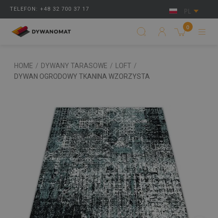
TELEFON: +48 32 700 37 17
PL
0
HOME
/
DYWANY TARASOWE
/
LOFT
/
DYWAN OGRODOWY TKANINA WZORZYSTA